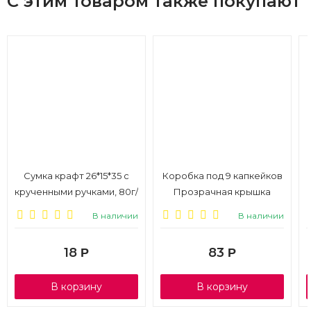
С этим товаром также покупают
Сумка крафт 26*15*35 с
Коробка под 9 капкейков
крученными ручками, 80г/
Прозрачная крышка
м2, БЕЛЫЙ, 1/100
25*25*10см, белая, 1/50
В наличии
В наличии
18
83
Р
Р
В корзину
В корзину