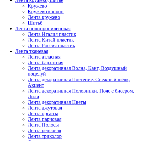
Лента кружево, шитьё
Кружево
Кружево капрон
Лента кружево
Шитьё
Лента полипропиленовая
Лента Италия пластик
Лента Китай пластик
Лента Россия пластик
Лента тканевая
Лента атласная
Лента бархатная
Лента декоративная Волна, Кант, Воздушный
поцелуй
Лента декоративная Плетение, Снежный шёлк,
Акцент
Лента декоративная Половинки, Пояс с бисером,
Лили
Лента декоративная Цветы
Лента джутовая
Лента органза
Лента парчовая
Лента Полосы
Лента репсовая
Лента триколор