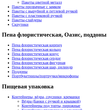
Пакеты цветной металл
Пакеты прозрачные с замком
Пакеты с вырубной и петлевой ручкой
Пакеты с пластиковой ручкой
Пакеты-слайдеры
Скрутики
Пена флористическая, Оазис, поддоны
Пена флористическая кирпич
Пена флористическая кольцо
Пена флористическая конус
Пена флористическая сердце
Пена флористическая фигурная
Пена флористическая шар, цилиндр
Поддоны
Портбукетницы/портручки/микрофоны
Пищевая упаковка
Контейнеры, вёдра, соусники, креманки
Вёдра (Банки с ручкой и крышкой)
Контейнеры под торты, пирожные