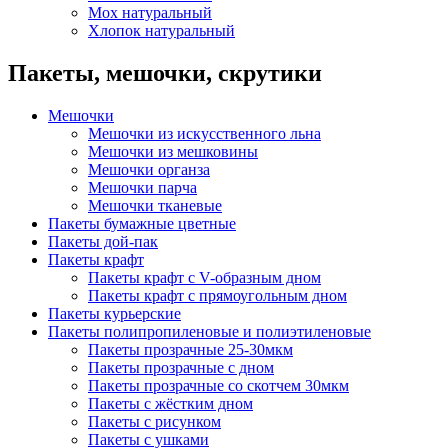
Мох натуральный
Хлопок натуральный
Пакеты, мешочки, скрутики
Мешочки
Мешочки из искусственного льна
Мешочки из мешковины
Мешочки органза
Мешочки парча
Мешочки тканевые
Пакеты бумажные цветные
Пакеты дой-пак
Пакеты крафт
Пакеты крафт с V-образным дном
Пакеты крафт с прямоугольным дном
Пакеты курьерские
Пакеты полипропиленовые и полиэтиленовые
Пакеты прозрачные 25-30мкм
Пакеты прозрачные с дном
Пакеты прозрачные со скотчем 30мкм
Пакеты с жёстким дном
Пакеты с рисунком
Пакеты с ушками