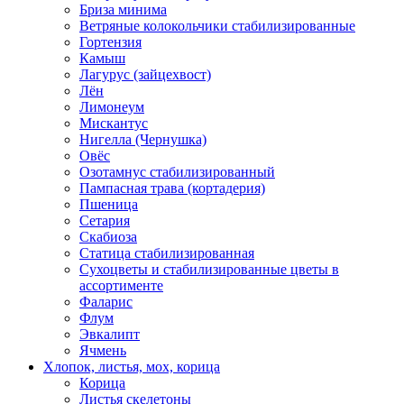
Бриза минима
Ветряные колокольчики стабилизированные
Гортензия
Камыш
Лагурус (зайцехвост)
Лён
Лимонеум
Мискантус
Нигелла (Чернушка)
Овёс
Озотамнус стабилизированный
Пампасная трава (кортадерия)
Пшеница
Сетария
Скабиоза
Статица стабилизированная
Сухоцветы и стабилизированные цветы в
ассортименте
Фаларис
Флум
Эвкалипт
Ячмень
Хлопок, листья, мох, корица
Корица
Листья скелетоны