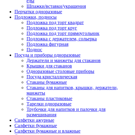
еды
Шпажки/вставки/украшения
Перчатки одноразовые
Подложки, подносы
Подложка под торт квадрат
Подложка под торт круг
Подложка под торт прямоугольник
Подложка с держателем, сольерка
Подложка фигурная
Поднос
Посуда и приборы одноразовые
Держатели и манжеты для стаканов
Крышки для стаканов
Одноразовые столовые приборы
Посуда кристаллическая
Стаканы бумажные
Стаканы для напитков, крышки, держатели,
манжеты
Стаканы пластиковые
Тарелки одноразовые
Трубочки для напитков и палочки для
размешивания
Салфетки ажурные
Салфетки бумажные
Салфетки бумажные и влажные