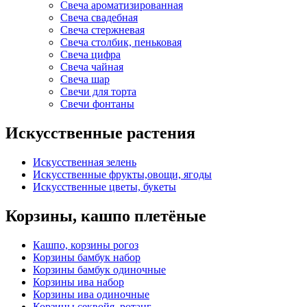
Свеча ароматизированная
Свеча свадебная
Свеча стержневая
Свеча столбик, пеньковая
Свеча цифра
Свеча чайная
Свеча шар
Свечи для торта
Свечи фонтаны
Искусственные растения
Искусственная зелень
Искусственные фрукты,овощи, ягоды
Искусственные цветы, букеты
Корзины, кашпо плетёные
Кашпо, корзины рогоз
Корзины бамбук набор
Корзины бамбук одиночные
Корзины ива набор
Корзины ива одиночные
Корзины секвойя, ротанг