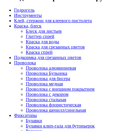
Гидрогель
Инструменты
Клей, стержни для клеевого пистолета
Краска, блеск
Блеск для листьев
Глиттер спрей
Краска для воды
Краска для срезанных цветов
Краска спрей
Подкормка для срезанных цветов
Проволока
Проволока алюминиевая
Проволока Бульонка
Проволока для бисера
Проволока медная
Проволока с внешним покрытием
Проволока с декором
Проволока стальная
Проволока флористическая
Проволока шенилл/синельная
Фиксаторы
Булавки
Булавки клип-гала для бутоньерок