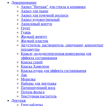
Декорирование
Акрил "Витраж" для стекла и керамики
Акрил для ткани
Акрил для точечной росписи
Акрил художественный
Акриловый контур
Грунт
Гуашь
Жидкий жемчуг
Жидкий пластик
Загуститель, растворитель, связующее, концентрат
перламутра
Кракле, вододисперсионая композиция для
эффекта состаривания
Краска спрей
Краска Хамелеон
Краска-пудра для эффекта состаривания
Лак
Морилка
Наборы для декупажа
Патинирующий воск
Поталь фольга
Текстурная паста/гель
Декупаж
Freeслайдеры