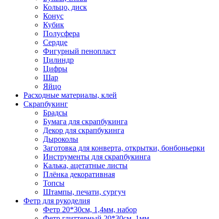
Кольцо, диск
Конус
Кубик
Полусфера
Сердце
Фигурный пенопласт
Цилиндр
Цифры
Шар
Яйцо
Расходные материалы, клей
Скрапбукинг
Брадсы
Бумага для скрапбукинга
Декор для скрапбукинга
Дыроколы
Заготовка для конверта, открытки, бонбоньерки
Инструменты для скрапбукинга
Калька, ацетатные листы
Плёнка декоративная
Топсы
Штампы, печати, сургуч
Фетр для рукоделия
Фетр 20*30см, 1,4мм, набор
Фетр глиттерный 20*30см, 1мм