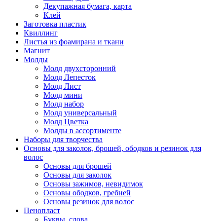
Декупажная бумага, карта
Клей
Заготовка пластик
Квиллинг
Листья из фоамирана и ткани
Магнит
Молды
Молд двухсторонний
Молд Лепесток
Молд Лист
Молд мини
Молд набор
Молд универсальный
Молд Цветка
Молды в ассортименте
Наборы для творчества
Основы для заколок, брошей, ободков и резинок для
волос
Основы для брошей
Основы для заколок
Основы зажимов, невидимок
Основы ободков, гребней
Основы резинок для волос
Пенопласт
Буквы, слова