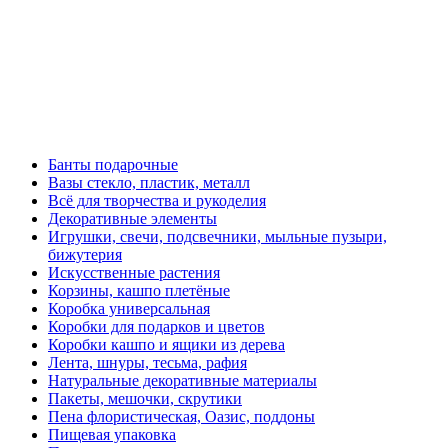
Банты подарочные
Вазы стекло, пластик, металл
Всё для творчества и рукоделия
Декоративные элементы
Игрушки, свечи, подсвечники, мыльные пузыри,
бижутерия
Искусственные растения
Корзины, кашпо плетёные
Коробка универсальная
Коробки для подарков и цветов
Коробки кашпо и ящики из дерева
Лента, шнуры, тесьма, рафия
Натуральные декоративные материалы
Пакеты, мешочки, скрутики
Пена флористическая, Оазис, поддоны
Пищевая упаковка