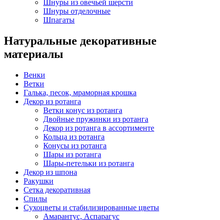
Шнуры из овечьей шерсти
Шнуры отделочные
Шпагаты
Натуральные декоративные
материалы
Венки
Ветки
Галька, песок, мраморная крошка
Декор из ротанга
Ветки конус из ротанга
Двойные пружинки из ротанга
Декор из ротанга в ассортименте
Кольца из ротанга
Конусы из ротанга
Шары из ротанга
Шары-петельки из ротанга
Декор из шпона
Ракушки
Сетка декоративная
Спилы
Сухоцветы и стабилизированные цветы
Амарантус, Аспарагус