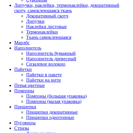
Липучки, наклейки, термонаклейки, декоративный
скотч, самоклеющаяся ткань
Декоративный скотч
Липучки
Наклейки листовые
Термонаклейки
Ткань самоклеющаяся
Марлбс
Наполнитель
Наполнитель бумажный
Наполнитель древесный
Сизалевое волокно
Пайетки
Пайетки в пакете
Пайетки на нити
Перья цветные
Помпоны
Помпоны (большая упаковка)
Помпоны (малая упаковка)
Прищепки
Прищепки декоративные
Прищепки однотонные
Пуговицы
Стразы