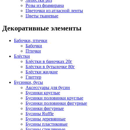
Лепестки роз
Розы из фоамирана
Цветочки из атласной ленты
Цветы тканевые
Декоративные элементы
Бабочки, птички
Бабочки
Птички
Блёстки
Блёстки в баночках 20г
Блёстки в бутылочке 80г
Блёстки жидкие
Глиттер
Бусинки, бусы
Аксессуары для бусин
Бусинки круглые
Бусинки половинки круглые
Бусинки половинки фигурные
Бусинки фигурные
Бусины Ruffle
Бусины деревянные
Бусины пластиковые
Бусины стеклянные