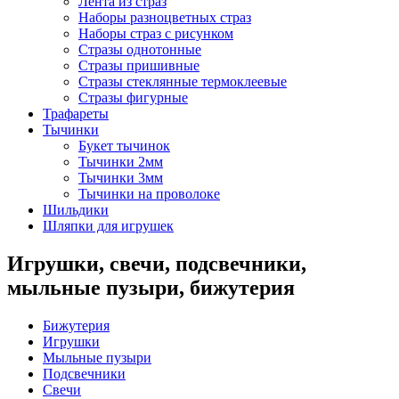
Лента из страз
Наборы разноцветных страз
Наборы страз с рисунком
Стразы однотонные
Стразы пришивные
Стразы стеклянные термоклеевые
Стразы фигурные
Трафареты
Тычинки
Букет тычинок
Тычинки 2мм
Тычинки 3мм
Тычинки на проволоке
Шильдики
Шляпки для игрушек
Игрушки, свечи, подсвечники,
мыльные пузыри, бижутерия
Бижутерия
Игрушки
Мыльные пузыри
Подсвечники
Свечи