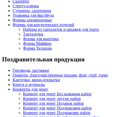
Скатерти
Стретч-плёнка
Супницы, салатницы
Упаковка для фастфуда
Формы алюминиевые
Формы для кондитерских изделий
Наборы из тарталеток и шпажек для торта
Тарталетки
Форма для выпечки
Форма Маффин
Форма Тюльпан
Поздравительная продукция
Гирлянды, растяжки
Грамоты, благодарственные письма, флаг, герб, гимн
Карточки, мини-открытки
Книги и журналы
Конверты для денег
Конверт для денег Без названия набор
Конверт для денег другие набор
Конверт для денег Подарок набор
Конверт для денег Поздравляем набор
Конверт для денег Поздравляю набор