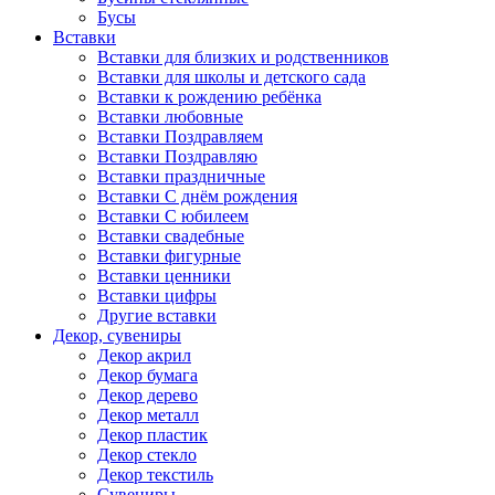
Бусы
Вставки
Вставки для близких и родственников
Вставки для школы и детского сада
Вставки к рождению ребёнка
Вставки любовные
Вставки Поздравляем
Вставки Поздравляю
Вставки праздничные
Вставки С днём рождения
Вставки С юбилеем
Вставки свадебные
Вставки фигурные
Вставки ценники
Вставки цифры
Другие вставки
Декор, сувениры
Декор акрил
Декор бумага
Декор дерево
Декор металл
Декор пластик
Декор стекло
Декор текстиль
Сувениры