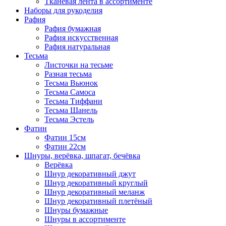
Тканевая лента в ассортименте
Наборы для рукоделия
Рафия
Рафия бумажная
Рафия искусственная
Рафия натуральная
Тесьма
Листочки на тесьме
Разная тесьма
Тесьма Вьюнок
Тесьма Самоса
Тесьма Тиффани
Тесьма Шанель
Тесьма Эстель
Фатин
Фатин 15см
Фатин 22см
Шнуры, верёвка, шпагат, бечёвка
Верёвка
Шнур декоративный джут
Шнур декоративный круглый
Шнур декоративный меланж
Шнур декоративный плетёный
Шнуры бумажные
Шнуры в ассортименте