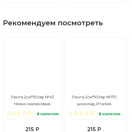
Рекомендуем посмотреть
Лента 2см*100яр №47,
Лента 2см*100яр №177,
тёмно-малиновый,
шоколад, Италия.
г
Италия
В наличии
В наличии
215
Р
215
Р