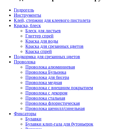
Гидрогель
Инструменты
Клей, стержни для клеевого пистолета
Краска, блеск
Блеск для листьев
Глиттер спрей
Краска для воды
Краска для срезанных цветов
Краска спрей
Подкормка для срезанных цветов
Проволока
Проволока алюминиевая
Проволока Бульонка
Проволока для бисера
Проволока медная
Проволока с внешним покрытием
Проволока с декором
Проволока стальная
Проволока флористическая
Проволока шенилл/синельная
Фиксаторы
Булавки
Булавки клип-гала для бутоньерок