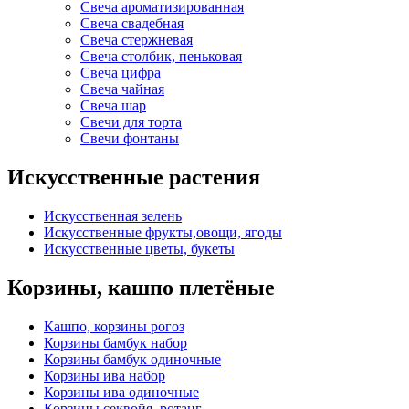
Свеча ароматизированная
Свеча свадебная
Свеча стержневая
Свеча столбик, пеньковая
Свеча цифра
Свеча чайная
Свеча шар
Свечи для торта
Свечи фонтаны
Искусственные растения
Искусственная зелень
Искусственные фрукты,овощи, ягоды
Искусственные цветы, букеты
Корзины, кашпо плетёные
Кашпо, корзины рогоз
Корзины бамбук набор
Корзины бамбук одиночные
Корзины ива набор
Корзины ива одиночные
Корзины секвойя, ротанг