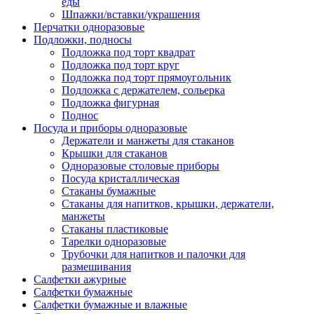
еды
Шпажки/вставки/украшения
Перчатки одноразовые
Подложки, подносы
Подложка под торт квадрат
Подложка под торт круг
Подложка под торт прямоугольник
Подложка с держателем, сольерка
Подложка фигурная
Поднос
Посуда и приборы одноразовые
Держатели и манжеты для стаканов
Крышки для стаканов
Одноразовые столовые приборы
Посуда кристаллическая
Стаканы бумажные
Стаканы для напитков, крышки, держатели,
манжеты
Стаканы пластиковые
Тарелки одноразовые
Трубочки для напитков и палочки для
размешивания
Салфетки ажурные
Салфетки бумажные
Салфетки бумажные и влажные