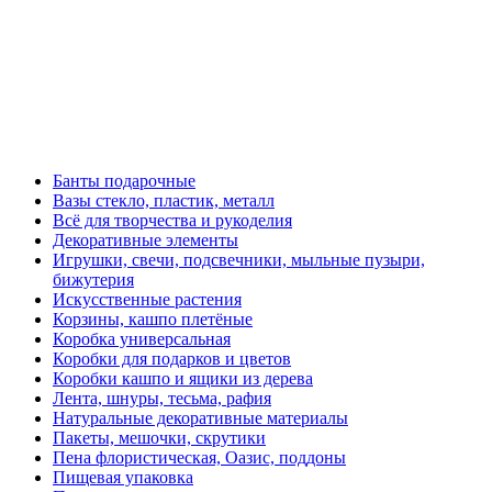
Банты подарочные
Вазы стекло, пластик, металл
Всё для творчества и рукоделия
Декоративные элементы
Игрушки, свечи, подсвечники, мыльные пузыри,
бижутерия
Искусственные растения
Корзины, кашпо плетёные
Коробка универсальная
Коробки для подарков и цветов
Коробки кашпо и ящики из дерева
Лента, шнуры, тесьма, рафия
Натуральные декоративные материалы
Пакеты, мешочки, скрутики
Пена флористическая, Оазис, поддоны
Пищевая упаковка