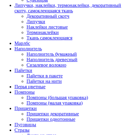
Липучки, наклейки, термонаклейки, декоративный
скотч, самоклеющаяся ткань
Декоративный скотч
Липучки
Наклейки листовые
Термонаклейки
Ткань самоклеющаяся
Марлбс
Наполнитель
Наполнитель бумажный
Наполнитель древесный
Сизалевое волокно
Пайетки
Пайетки в пакете
Пайетки на нити
Перья цветные
Помпоны
Помпоны (большая упаковка)
Помпоны (малая упаковка)
Прищепки
Прищепки декоративные
Прищепки однотонные
Пуговицы
Стразы