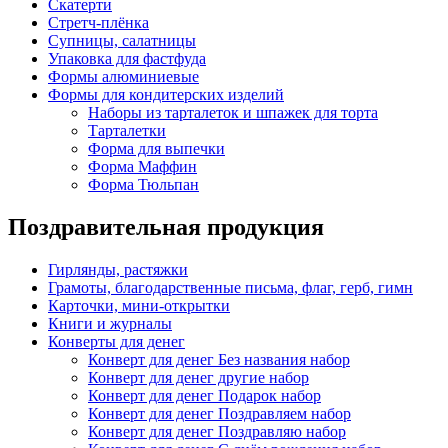
Скатерти
Стретч-плёнка
Супницы, салатницы
Упаковка для фастфуда
Формы алюминиевые
Формы для кондитерских изделий
Наборы из тарталеток и шпажек для торта
Тарталетки
Форма для выпечки
Форма Маффин
Форма Тюльпан
Поздравительная продукция
Гирлянды, растяжки
Грамоты, благодарственные письма, флаг, герб, гимн
Карточки, мини-открытки
Книги и журналы
Конверты для денег
Конверт для денег Без названия набор
Конверт для денег другие набор
Конверт для денег Подарок набор
Конверт для денег Поздравляем набор
Конверт для денег Поздравляю набор