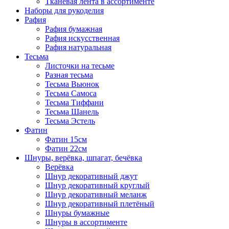
Тканевая лента в ассортименте
Наборы для рукоделия
Рафия
Рафия бумажная
Рафия искусственная
Рафия натуральная
Тесьма
Листочки на тесьме
Разная тесьма
Тесьма Вьюнок
Тесьма Самоса
Тесьма Тиффани
Тесьма Шанель
Тесьма Эстель
Фатин
Фатин 15см
Фатин 22см
Шнуры, верёвка, шпагат, бечёвка
Верёвка
Шнур декоративный джут
Шнур декоративный круглый
Шнур декоративный меланж
Шнур декоративный плетёный
Шнуры бумажные
Шнуры в ассортименте