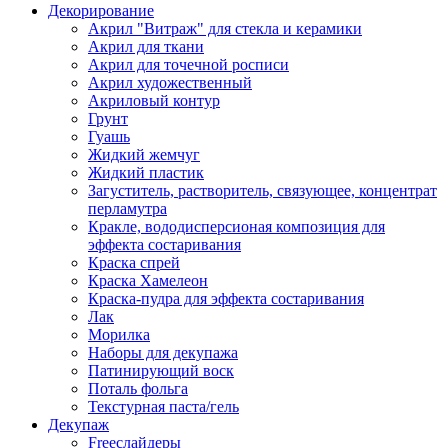
Декорирование
Акрил "Витраж" для стекла и керамики
Акрил для ткани
Акрил для точечной росписи
Акрил художественный
Акриловый контур
Грунт
Гуашь
Жидкий жемчуг
Жидкий пластик
Загуститель, растворитель, связующее, концентрат
перламутра
Кракле, вододисперсионая композиция для
эффекта состаривания
Краска спрей
Краска Хамелеон
Краска-пудра для эффекта состаривания
Лак
Морилка
Наборы для декупажа
Патинирующий воск
Поталь фольга
Текстурная паста/гель
Декупаж
Freeслайдеры