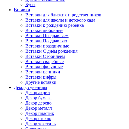
Бусы
Вставки
Вставки для близких и родственников
Вставки для школы и детского сада
Вставки к рождению ребёнка
Вставки любовные
Вставки Поздравляем
Вставки Поздравляю
Вставки праздничные
Вставки С днём рождения
Вставки С юбилеем
Вставки свадебные
Вставки фигурные
Вставки ценники
Вставки цифры
Другие вставки
Декор, сувениры
Декор акрил
Декор бумага
Декор дерево
Декор металл
Декор пластик
Декор стекло
Декор текстиль
Сувениры