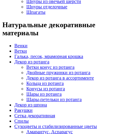
Шнуры из овечьей шерсти
Шнуры отделочные
Шпагаты
Натуральные декоративные
материалы
Венки
Ветки
Галька, песок, мраморная крошка
Декор из ротанга
Ветки конус из ротанга
Двойные пружинки из ротанга
Декор из ротанга в ассортименте
Кольца из ротанга
Конусы из ротанга
Шары из ротанга
Шары-петельки из ротанга
Декор из шпона
Ракушки
Сетка декоративная
Спилы
Сухоцветы и стабилизированные цветы
Амарантус, Аспарагус