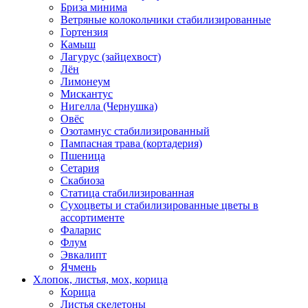
Бриза минима
Ветряные колокольчики стабилизированные
Гортензия
Камыш
Лагурус (зайцехвост)
Лён
Лимонеум
Мискантус
Нигелла (Чернушка)
Овёс
Озотамнус стабилизированный
Пампасная трава (кортадерия)
Пшеница
Сетария
Скабиоза
Статица стабилизированная
Сухоцветы и стабилизированные цветы в
ассортименте
Фаларис
Флум
Эвкалипт
Ячмень
Хлопок, листья, мох, корица
Корица
Листья скелетоны