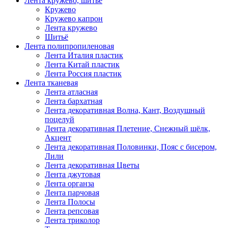
Лента кружево, шитьё
Кружево
Кружево капрон
Лента кружево
Шитьё
Лента полипропиленовая
Лента Италия пластик
Лента Китай пластик
Лента Россия пластик
Лента тканевая
Лента атласная
Лента бархатная
Лента декоративная Волна, Кант, Воздушный
поцелуй
Лента декоративная Плетение, Снежный шёлк,
Акцент
Лента декоративная Половинки, Пояс с бисером,
Лили
Лента декоративная Цветы
Лента джутовая
Лента органза
Лента парчовая
Лента Полосы
Лента репсовая
Лента триколор