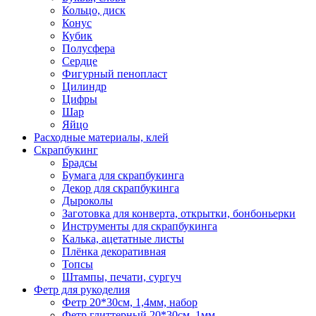
Кольцо, диск
Конус
Кубик
Полусфера
Сердце
Фигурный пенопласт
Цилиндр
Цифры
Шар
Яйцо
Расходные материалы, клей
Скрапбукинг
Брадсы
Бумага для скрапбукинга
Декор для скрапбукинга
Дыроколы
Заготовка для конверта, открытки, бонбоньерки
Инструменты для скрапбукинга
Калька, ацетатные листы
Плёнка декоративная
Топсы
Штампы, печати, сургуч
Фетр для рукоделия
Фетр 20*30см, 1,4мм, набор
Фетр глиттерный 20*30см, 1мм