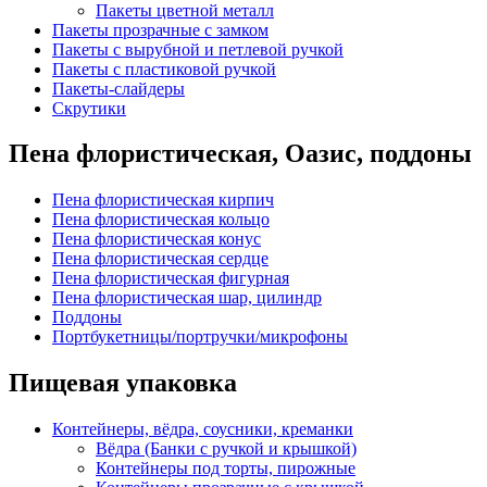
Пакеты цветной металл
Пакеты прозрачные с замком
Пакеты с вырубной и петлевой ручкой
Пакеты с пластиковой ручкой
Пакеты-слайдеры
Скрутики
Пена флористическая, Оазис, поддоны
Пена флористическая кирпич
Пена флористическая кольцо
Пена флористическая конус
Пена флористическая сердце
Пена флористическая фигурная
Пена флористическая шар, цилиндр
Поддоны
Портбукетницы/портручки/микрофоны
Пищевая упаковка
Контейнеры, вёдра, соусники, креманки
Вёдра (Банки с ручкой и крышкой)
Контейнеры под торты, пирожные