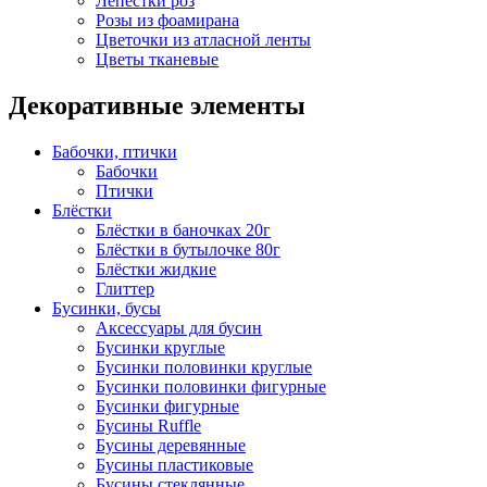
Лепестки роз
Розы из фоамирана
Цветочки из атласной ленты
Цветы тканевые
Декоративные элементы
Бабочки, птички
Бабочки
Птички
Блёстки
Блёстки в баночках 20г
Блёстки в бутылочке 80г
Блёстки жидкие
Глиттер
Бусинки, бусы
Аксессуары для бусин
Бусинки круглые
Бусинки половинки круглые
Бусинки половинки фигурные
Бусинки фигурные
Бусины Ruffle
Бусины деревянные
Бусины пластиковые
Бусины стеклянные