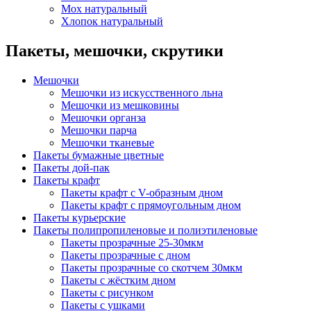
Мох натуральный
Хлопок натуральный
Пакеты, мешочки, скрутики
Мешочки
Мешочки из искусственного льна
Мешочки из мешковины
Мешочки органза
Мешочки парча
Мешочки тканевые
Пакеты бумажные цветные
Пакеты дой-пак
Пакеты крафт
Пакеты крафт с V-образным дном
Пакеты крафт с прямоугольным дном
Пакеты курьерские
Пакеты полипропиленовые и полиэтиленовые
Пакеты прозрачные 25-30мкм
Пакеты прозрачные с дном
Пакеты прозрачные со скотчем 30мкм
Пакеты с жёстким дном
Пакеты с рисунком
Пакеты с ушками