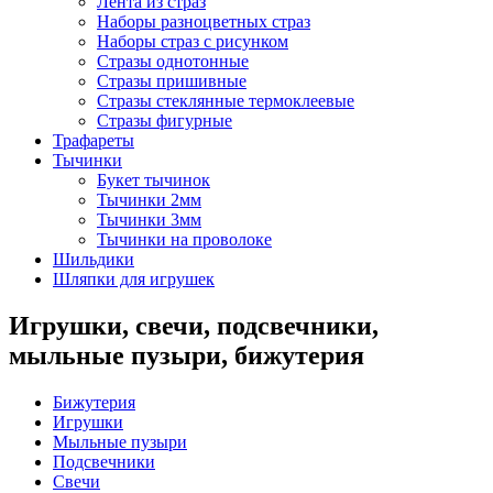
Лента из страз
Наборы разноцветных страз
Наборы страз с рисунком
Стразы однотонные
Стразы пришивные
Стразы стеклянные термоклеевые
Стразы фигурные
Трафареты
Тычинки
Букет тычинок
Тычинки 2мм
Тычинки 3мм
Тычинки на проволоке
Шильдики
Шляпки для игрушек
Игрушки, свечи, подсвечники,
мыльные пузыри, бижутерия
Бижутерия
Игрушки
Мыльные пузыри
Подсвечники
Свечи