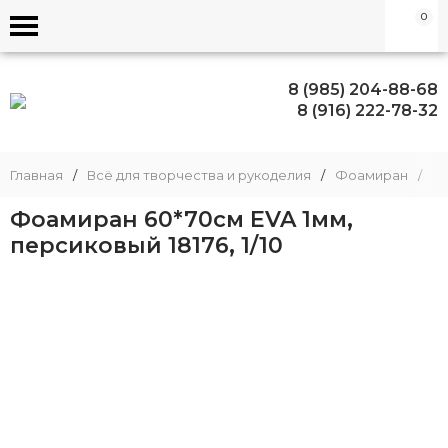
0
8 (985) 204-88-68
8 (916) 222-78-32
Главная
/
Всё для творчества и рукоделия
/
Фоамиран
/
Фо
Фоамиран 60*70см EVA 1мм,
персиковый 18176, 1/10