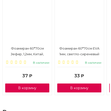
Фоамиран 60*70см
Фоамиран 60*70см EVA
Зефир, 1,2мм, Китай,
1мм, светло-сиреневый
фисташковый, 1/10
18204, 1/10
В наличии
В наличии
37
33
Р
Р
В корзину
В корзину