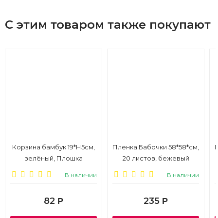
С этим товаром также покупают
Корзина бамбук 19*Н5см,
Пленка Бабочки 58*58*см,
зелёный, Плошка
20 листов, бежевый
В наличии
В наличии
82
235
Р
Р