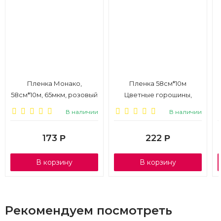
Пленка Монако,
Пленка 58см*10м
58см*10м, 65мкм, розовый
Цветные горошины,
фламинго
65мкм, розовый персик
В наличии
В наличии
173
222
Р
Р
В корзину
В корзину
Рекомендуем посмотреть