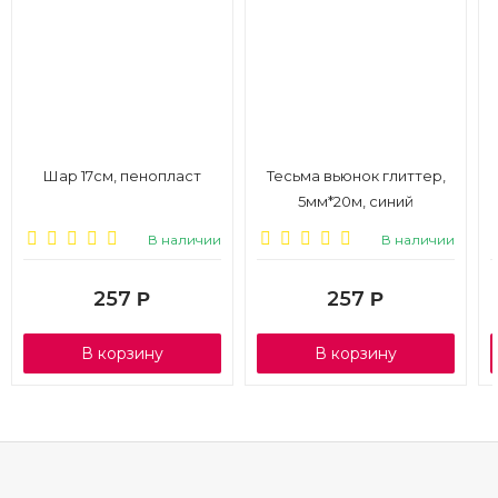
Шар 17см, пенопласт
Тесьма вьюнок глиттер,
5мм*20м, синий
В наличии
В наличии
257
257
Р
Р
В корзину
В корзину