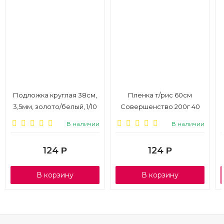
Подложка круглая 38см,
Пленка т/рис 60см
3,5мм, золото/белый, 1/10
Совершенство 200г 40
мкн белый/золото
В наличии
В наличии
124
124
Р
Р
В корзину
В корзину