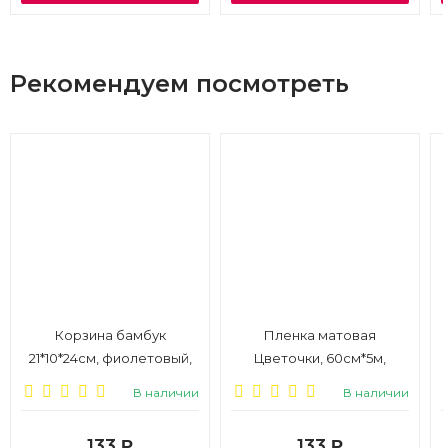
Рекомендуем посмотреть
Корзина бамбук
Пленка матовая
21*10*24см, фиолетовый,
Цветочки, 60см*5м,
складная ручка
сирень
В наличии
В наличии
133
133
Р
Р