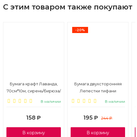
С этим товаром также покупают
-20%
Бумага крафт Лаванда,
Бумага двухсторонняя
70см*10м, сирень/бирюза/
Лепестки тифани
фисташка
50*70см, 10листов
В наличии
В наличии
158
195
Р
Р
244
Р
В корзину
В корзину