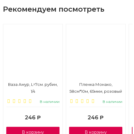
Рекомендуем посмотреть
Ваза Амур, L=7см. рубин,
Пленка Монако,
1/4
58см*10м, 65мкм, розовый
пион
В наличии
В наличии
246
246
Р
Р
В корзину
В корзину