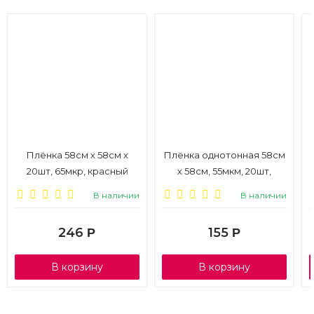
Плёнка 58см х 58см x
Плёнка однотонная 58см
20шт, 65мкр, красный
х 58см, 55мкм, 20шт,
белый
В наличии
В наличии
246
155
Р
Р
В корзину
В корзину