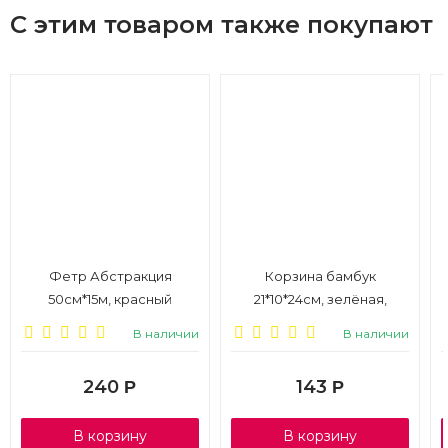
С этим товаром также покупают
Фетр Абстракция
Корзина бамбук
50см*15м, красный
21*10*24см, зелёная,
складная ручка
В наличии
В наличии
240
143
Р
Р
В корзину
В корзину