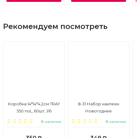
Рекомендуем посмотреть
Коробка 14*14*4,2см TRAY
8-31 Набор наклеек
550 noL, 60шт, 1/6
Новогоднее
поздравление, 1/6
В наличии
В наличии
350
349
Р
Р