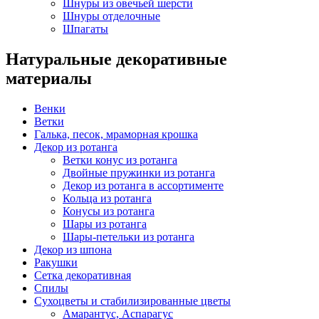
Шнуры из овечьей шерсти
Шнуры отделочные
Шпагаты
Натуральные декоративные
материалы
Венки
Ветки
Галька, песок, мраморная крошка
Декор из ротанга
Ветки конус из ротанга
Двойные пружинки из ротанга
Декор из ротанга в ассортименте
Кольца из ротанга
Конусы из ротанга
Шары из ротанга
Шары-петельки из ротанга
Декор из шпона
Ракушки
Сетка декоративная
Спилы
Сухоцветы и стабилизированные цветы
Амарантус, Аспарагус