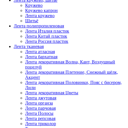
Лента кружево, шитьё
Кружево
Кружево капрон
Лента кружево
Шитьё
Лента полипропиленовая
Лента Италия пластик
Лента Китай пластик
Лента Россия пластик
Лента тканевая
Лента атласная
Лента бархатная
Лента декоративная Волна, Кант, Воздушный
поцелуй
Лента декоративная Плетение, Снежный шёлк,
Акцент
Лента декоративная Половинки, Пояс с бисером,
Лили
Лента декоративная Цветы
Лента джутовая
Лента органза
Лента парчовая
Лента Полосы
Лента репсовая
Лента триколор