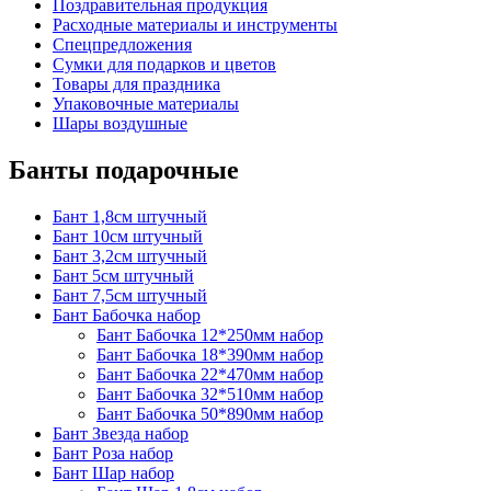
Поздравительная продукция
Расходные материалы и инструменты
Спецпредложения
Сумки для подарков и цветов
Товары для праздника
Упаковочные материалы
Шары воздушные
Банты подарочные
Бант 1,8см штучный
Бант 10см штучный
Бант 3,2см штучный
Бант 5см штучный
Бант 7,5см штучный
Бант Бабочка набор
Бант Бабочка 12*250мм набор
Бант Бабочка 18*390мм набор
Бант Бабочка 22*470мм набор
Бант Бабочка 32*510мм набор
Бант Бабочка 50*890мм набор
Бант Звезда набор
Бант Роза набор
Бант Шар набор