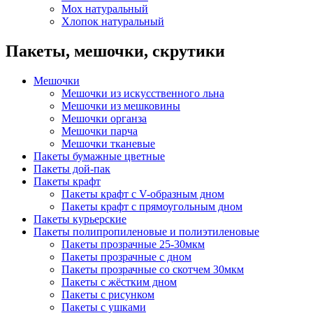
Мох натуральный
Хлопок натуральный
Пакеты, мешочки, скрутики
Мешочки
Мешочки из искусственного льна
Мешочки из мешковины
Мешочки органза
Мешочки парча
Мешочки тканевые
Пакеты бумажные цветные
Пакеты дой-пак
Пакеты крафт
Пакеты крафт с V-образным дном
Пакеты крафт с прямоугольным дном
Пакеты курьерские
Пакеты полипропиленовые и полиэтиленовые
Пакеты прозрачные 25-30мкм
Пакеты прозрачные с дном
Пакеты прозрачные со скотчем 30мкм
Пакеты с жёстким дном
Пакеты с рисунком
Пакеты с ушками