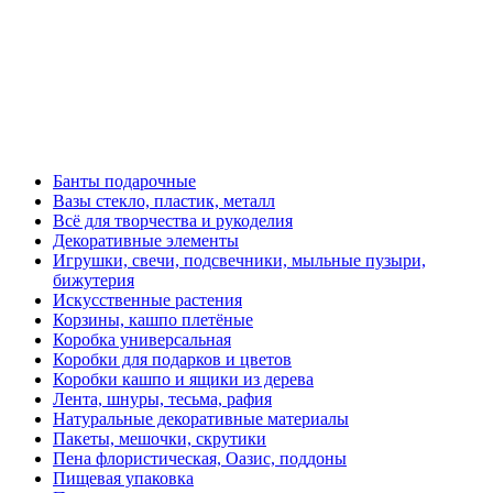
Банты подарочные
Вазы стекло, пластик, металл
Всё для творчества и рукоделия
Декоративные элементы
Игрушки, свечи, подсвечники, мыльные пузыри,
бижутерия
Искусственные растения
Корзины, кашпо плетёные
Коробка универсальная
Коробки для подарков и цветов
Коробки кашпо и ящики из дерева
Лента, шнуры, тесьма, рафия
Натуральные декоративные материалы
Пакеты, мешочки, скрутики
Пена флористическая, Оазис, поддоны
Пищевая упаковка