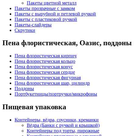
Пакеты цветной металл
Пакеты прозрачные с замком
Пакеты с вырубной и петлевой ручкой
Пакеты с пластиковой ручкой
Пакеты-слайдеры
Скрутики
Пена флористическая, Оазис, поддоны
Пена флористическая кирпич
Пена флористическая кольцо
Пена флористическая конус
Пена флористическая сердце
Пена флористическая фигурная
Пена флористическая шар, цилиндр
Поддоны
Портбукетницы/портручки/микрофоны
Пищевая упаковка
Контейнеры, вёдра, соусники, креманки
Вёдра (Банки с ручкой и крышкой)
Контейнеры под торты, пирожные