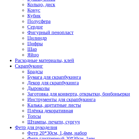
Кольцо, диск
Конус
Кубик
Полусфера
Сердце
Фигурный пенопласт
Цилиндр
Цифры
Шар
Яйцо
Расходные материалы, клей
Скрапбукинг
Брадсы
Бумага для скрапбукинга
Декор для скрапбукинга
Дыроколы
Заготовка для конверта, открытки, бонбоньерки
Инструменты для скрапбукинга
Калька, ацетатные листы
Плёнка декоративная
Топсы
Штампы, печати, сургуч
Фетр для рукоделия
Фетр 20*30см, 1,4мм, набор
Фетр глиттерный 20*30см, 1мм