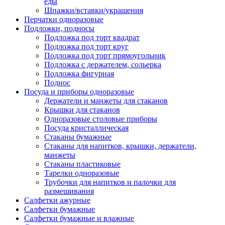
еды
Шпажки/вставки/украшения
Перчатки одноразовые
Подложки, подносы
Подложка под торт квадрат
Подложка под торт круг
Подложка под торт прямоугольник
Подложка с держателем, сольерка
Подложка фигурная
Поднос
Посуда и приборы одноразовые
Держатели и манжеты для стаканов
Крышки для стаканов
Одноразовые столовые приборы
Посуда кристаллическая
Стаканы бумажные
Стаканы для напитков, крышки, держатели,
манжеты
Стаканы пластиковые
Тарелки одноразовые
Трубочки для напитков и палочки для
размешивания
Салфетки ажурные
Салфетки бумажные
Салфетки бумажные и влажные