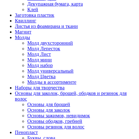
Декупажная бумага, карта
Клей
Заготовка пластик
Квиллинг
Листья из фоамирана и ткани
Магнит
Молды
Молд двухсторонний
Молд Лепесток
Молд Лист
Молд мини
Молд набор
Молд универсальный
Молд Цветка
Молды в ассортименте
Наборы для творчества
Основы для заколок, брошей, ободков и резинок для
волос
Основы для брошей
Основы для заколок
Основы зажимов, невидимок
Основы ободков, гребней
Основы резинок для волос
Пенопласт
Буквы, слова