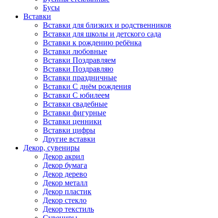
Бусы
Вставки
Вставки для близких и родственников
Вставки для школы и детского сада
Вставки к рождению ребёнка
Вставки любовные
Вставки Поздравляем
Вставки Поздравляю
Вставки праздничные
Вставки С днём рождения
Вставки С юбилеем
Вставки свадебные
Вставки фигурные
Вставки ценники
Вставки цифры
Другие вставки
Декор, сувениры
Декор акрил
Декор бумага
Декор дерево
Декор металл
Декор пластик
Декор стекло
Декор текстиль
Сувениры