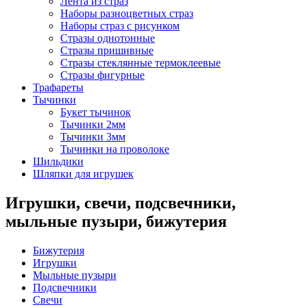
Лента из страз
Наборы разноцветных страз
Наборы страз с рисунком
Стразы однотонные
Стразы пришивные
Стразы стеклянные термоклеевые
Стразы фигурные
Трафареты
Тычинки
Букет тычинок
Тычинки 2мм
Тычинки 3мм
Тычинки на проволоке
Шильдики
Шляпки для игрушек
Игрушки, свечи, подсвечники,
мыльные пузыри, бижутерия
Бижутерия
Игрушки
Мыльные пузыри
Подсвечники
Свечи