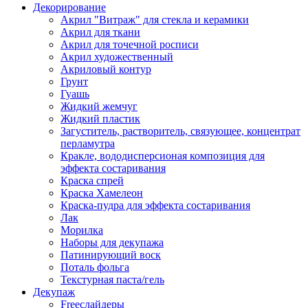
Декорирование
Акрил "Витраж" для стекла и керамики
Акрил для ткани
Акрил для точечной росписи
Акрил художественный
Акриловый контур
Грунт
Гуашь
Жидкий жемчуг
Жидкий пластик
Загуститель, растворитель, связующее, концентрат
перламутра
Кракле, вододисперсионая композиция для
эффекта состаривания
Краска спрей
Краска Хамелеон
Краска-пудра для эффекта состаривания
Лак
Морилка
Наборы для декупажа
Патинирующий воск
Поталь фольга
Текстурная паста/гель
Декупаж
Freeслайдеры