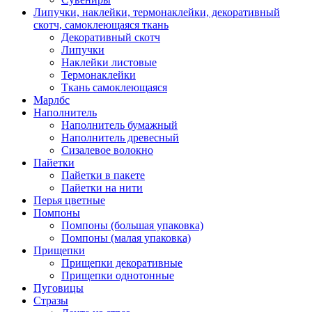
Липучки, наклейки, термонаклейки, декоративный
скотч, самоклеющаяся ткань
Декоративный скотч
Липучки
Наклейки листовые
Термонаклейки
Ткань самоклеющаяся
Марлбс
Наполнитель
Наполнитель бумажный
Наполнитель древесный
Сизалевое волокно
Пайетки
Пайетки в пакете
Пайетки на нити
Перья цветные
Помпоны
Помпоны (большая упаковка)
Помпоны (малая упаковка)
Прищепки
Прищепки декоративные
Прищепки однотонные
Пуговицы
Стразы