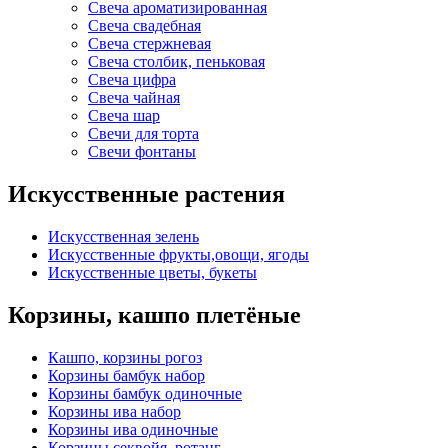
Свеча ароматизированная
Свеча свадебная
Свеча стержневая
Свеча столбик, пеньковая
Свеча цифра
Свеча чайная
Свеча шар
Свечи для торта
Свечи фонтаны
Искусственные растения
Искусственная зелень
Искусственные фрукты,овощи, ягоды
Искусственные цветы, букеты
Корзины, кашпо плетёные
Кашпо, корзины рогоз
Корзины бамбук набор
Корзины бамбук одиночные
Корзины ива набор
Корзины ива одиночные
Корзины секвойя, ротанг