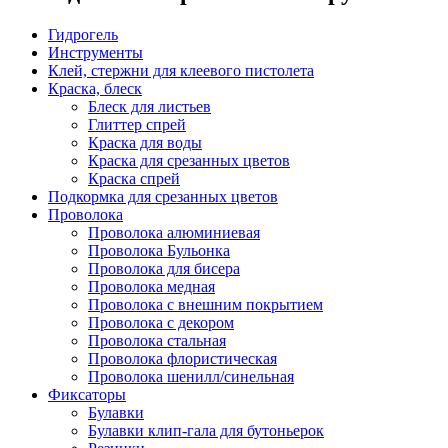
Гидрогель
Инструменты
Клей, стержни для клеевого пистолета
Краска, блеск
Блеск для листьев
Глиттер спрей
Краска для воды
Краска для срезанных цветов
Краска спрей
Подкормка для срезанных цветов
Проволока
Проволока алюминиевая
Проволока Бульонка
Проволока для бисера
Проволока медная
Проволока с внешним покрытием
Проволока с декором
Проволока стальная
Проволока флористическая
Проволока шенилл/синельная
Фиксаторы
Булавки
Булавки клип-гала для бутоньерок