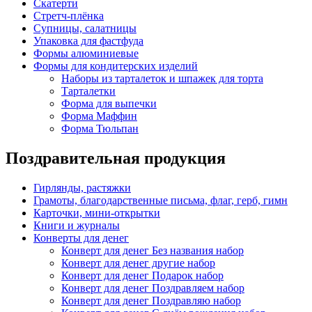
Скатерти
Стретч-плёнка
Супницы, салатницы
Упаковка для фастфуда
Формы алюминиевые
Формы для кондитерских изделий
Наборы из тарталеток и шпажек для торта
Тарталетки
Форма для выпечки
Форма Маффин
Форма Тюльпан
Поздравительная продукция
Гирлянды, растяжки
Грамоты, благодарственные письма, флаг, герб, гимн
Карточки, мини-открытки
Книги и журналы
Конверты для денег
Конверт для денег Без названия набор
Конверт для денег другие набор
Конверт для денег Подарок набор
Конверт для денег Поздравляем набор
Конверт для денег Поздравляю набор