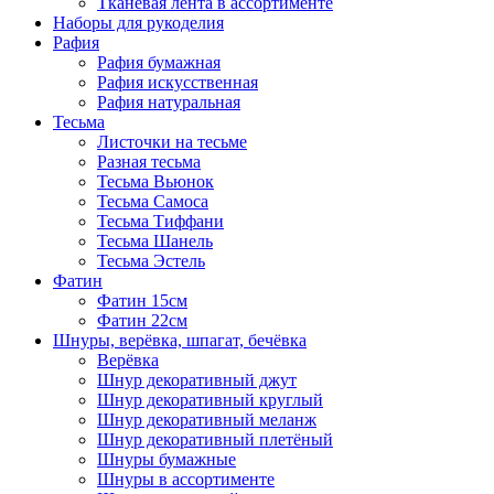
Тканевая лента в ассортименте
Наборы для рукоделия
Рафия
Рафия бумажная
Рафия искусственная
Рафия натуральная
Тесьма
Листочки на тесьме
Разная тесьма
Тесьма Вьюнок
Тесьма Самоса
Тесьма Тиффани
Тесьма Шанель
Тесьма Эстель
Фатин
Фатин 15см
Фатин 22см
Шнуры, верёвка, шпагат, бечёвка
Верёвка
Шнур декоративный джут
Шнур декоративный круглый
Шнур декоративный меланж
Шнур декоративный плетёный
Шнуры бумажные
Шнуры в ассортименте