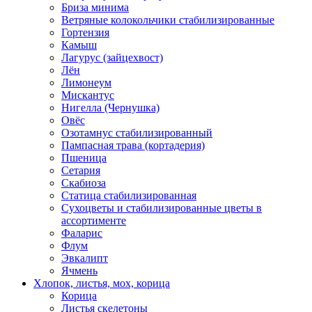
Бриза минима
Ветряные колокольчики стабилизированные
Гортензия
Камыш
Лагурус (зайцехвост)
Лён
Лимонеум
Мискантус
Нигелла (Чернушка)
Овёс
Озотамнус стабилизированный
Пампасная трава (кортадерия)
Пшеница
Сетария
Скабиоза
Статица стабилизированная
Сухоцветы и стабилизированные цветы в
ассортименте
Фаларис
Флум
Эвкалипт
Ячмень
Хлопок, листья, мох, корица
Корица
Листья скелетоны