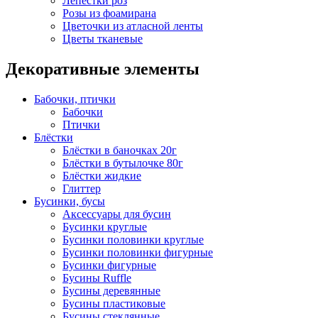
Лепестки роз
Розы из фоамирана
Цветочки из атласной ленты
Цветы тканевые
Декоративные элементы
Бабочки, птички
Бабочки
Птички
Блёстки
Блёстки в баночках 20г
Блёстки в бутылочке 80г
Блёстки жидкие
Глиттер
Бусинки, бусы
Аксессуары для бусин
Бусинки круглые
Бусинки половинки круглые
Бусинки половинки фигурные
Бусинки фигурные
Бусины Ruffle
Бусины деревянные
Бусины пластиковые
Бусины стеклянные