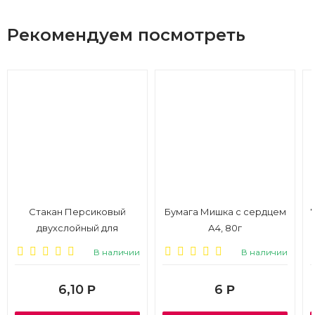
Рекомендуем посмотреть
Стакан Персиковый
Бумага Мишка с сердцем
двухслойный для
А4, 80г
горячего SM
В наличии
В наличии
250/279мл,1/24, 1/144
6,10
6
Р
Р