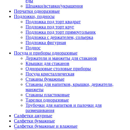
еды
Шпажки/вставки/украшения
Перчатки одноразовые
Подложки, подносы
Подложка под торт квадрат
Подложка под торт круг
Подложка под торт прямоугольник
Подложка с держателем, сольерка
Подложка фигурная
Поднос
Посуда и приборы одноразовые
Держатели и манжеты для стаканов
Крышки для стаканов
Одноразовые столовые приборы
Посуда кристаллическая
Стаканы бумажные
Стаканы для напитков, крышки, держатели,
манжеты
Стаканы пластиковые
Тарелки одноразовые
Трубочки для напитков и палочки для
размешивания
Салфетки ажурные
Салфетки бумажные
Салфетки бумажные и влажные