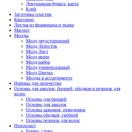
Декупажная бумага, карта
Клей
Заготовка пластик
Квиллинг
Листья из фоамирана и ткани
Магнит
Молды
Молд двухсторонний
Молд Лепесток
Молд Лист
Молд мини
Молд набор
Молд универсальный
Молд Цветка
Молды в ассортименте
Наборы для творчества
Основы для заколок, брошей, ободков и резинок для
волос
Основы для брошей
Основы для заколок
Основы зажимов, невидимок
Основы ободков, гребней
Основы резинок для волос
Пенопласт
Буквы, слова