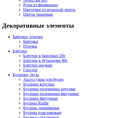
Лепестки роз
Розы из фоамирана
Цветочки из атласной ленты
Цветы тканевые
Декоративные элементы
Бабочки, птички
Бабочки
Птички
Блёстки
Блёстки в баночках 20г
Блёстки в бутылочке 80г
Блёстки жидкие
Глиттер
Бусинки, бусы
Аксессуары для бусин
Бусинки круглые
Бусинки половинки круглые
Бусинки половинки фигурные
Бусинки фигурные
Бусины Ruffle
Бусины деревянные
Бусины пластиковые
Бусины стеклянные