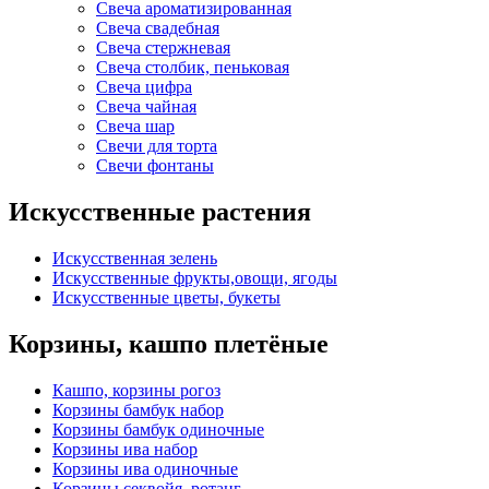
Свеча ароматизированная
Свеча свадебная
Свеча стержневая
Свеча столбик, пеньковая
Свеча цифра
Свеча чайная
Свеча шар
Свечи для торта
Свечи фонтаны
Искусственные растения
Искусственная зелень
Искусственные фрукты,овощи, ягоды
Искусственные цветы, букеты
Корзины, кашпо плетёные
Кашпо, корзины рогоз
Корзины бамбук набор
Корзины бамбук одиночные
Корзины ива набор
Корзины ива одиночные
Корзины секвойя, ротанг