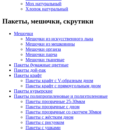
Мох натуральный
Хлопок натуральный
Пакеты, мешочки, скрутики
Мешочки
Мешочки из искусственного льна
Мешочки из мешковины
Мешочки органза
Мешочки парча
Мешочки тканевые
Пакеты бумажные цветные
Пакеты дой-пак
Пакеты крафт
Пакеты крафт с V-образным дном
Пакеты крафт с прямоугольным дном
Пакеты курьерские
Пакеты полипропиленовые и полиэтиленовые
Пакеты прозрачные 25-30мкм
Пакеты прозрачные с дном
Пакеты прозрачные со скотчем 30мкм
Пакеты с жёстким дном
Пакеты с рисунком
Пакеты с ушками