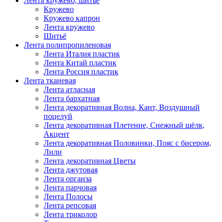
Лента кружево, шитьё
Кружево
Кружево капрон
Лента кружево
Шитьё
Лента полипропиленовая
Лента Италия пластик
Лента Китай пластик
Лента Россия пластик
Лента тканевая
Лента атласная
Лента бархатная
Лента декоративная Волна, Кант, Воздушный
поцелуй
Лента декоративная Плетение, Снежный шёлк,
Акцент
Лента декоративная Половинки, Пояс с бисером,
Лили
Лента декоративная Цветы
Лента джутовая
Лента органза
Лента парчовая
Лента Полосы
Лента репсовая
Лента триколор