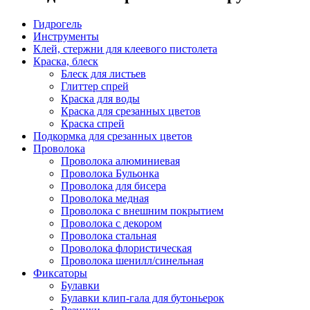
Гидрогель
Инструменты
Клей, стержни для клеевого пистолета
Краска, блеск
Блеск для листьев
Глиттер спрей
Краска для воды
Краска для срезанных цветов
Краска спрей
Подкормка для срезанных цветов
Проволока
Проволока алюминиевая
Проволока Бульонка
Проволока для бисера
Проволока медная
Проволока с внешним покрытием
Проволока с декором
Проволока стальная
Проволока флористическая
Проволока шенилл/синельная
Фиксаторы
Булавки
Булавки клип-гала для бутоньерок