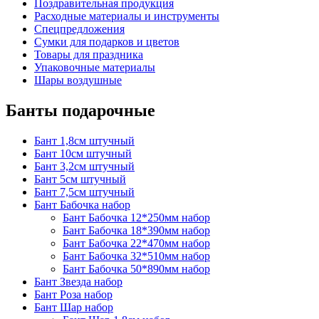
Поздравительная продукция
Расходные материалы и инструменты
Спецпредложения
Сумки для подарков и цветов
Товары для праздника
Упаковочные материалы
Шары воздушные
Банты подарочные
Бант 1,8см штучный
Бант 10см штучный
Бант 3,2см штучный
Бант 5см штучный
Бант 7,5см штучный
Бант Бабочка набор
Бант Бабочка 12*250мм набор
Бант Бабочка 18*390мм набор
Бант Бабочка 22*470мм набор
Бант Бабочка 32*510мм набор
Бант Бабочка 50*890мм набор
Бант Звезда набор
Бант Роза набор
Бант Шар набор