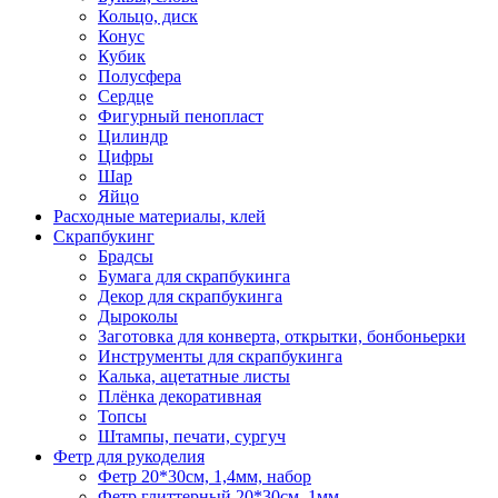
Кольцо, диск
Конус
Кубик
Полусфера
Сердце
Фигурный пенопласт
Цилиндр
Цифры
Шар
Яйцо
Расходные материалы, клей
Скрапбукинг
Брадсы
Бумага для скрапбукинга
Декор для скрапбукинга
Дыроколы
Заготовка для конверта, открытки, бонбоньерки
Инструменты для скрапбукинга
Калька, ацетатные листы
Плёнка декоративная
Топсы
Штампы, печати, сургуч
Фетр для рукоделия
Фетр 20*30см, 1,4мм, набор
Фетр глиттерный 20*30см, 1мм