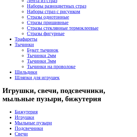
Лента из страз
Наборы разноцветных страз
Наборы страз с рисунком
Стразы однотонные
Стразы пришивные
Стразы стеклянные термоклеевые
Стразы фигурные
Трафареты
Тычинки
Букет тычинок
Тычинки 2мм
Тычинки 3мм
Тычинки на проволоке
Шильдики
Шляпки для игрушек
Игрушки, свечи, подсвечники,
мыльные пузыри, бижутерия
Бижутерия
Игрушки
Мыльные пузыри
Подсвечники
Свечи