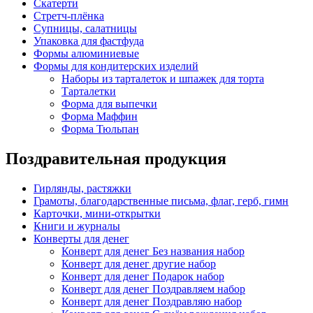
Скатерти
Стретч-плёнка
Супницы, салатницы
Упаковка для фастфуда
Формы алюминиевые
Формы для кондитерских изделий
Наборы из тарталеток и шпажек для торта
Тарталетки
Форма для выпечки
Форма Маффин
Форма Тюльпан
Поздравительная продукция
Гирлянды, растяжки
Грамоты, благодарственные письма, флаг, герб, гимн
Карточки, мини-открытки
Книги и журналы
Конверты для денег
Конверт для денег Без названия набор
Конверт для денег другие набор
Конверт для денег Подарок набор
Конверт для денег Поздравляем набор
Конверт для денег Поздравляю набор