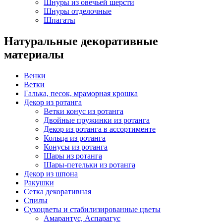
Шнуры из овечьей шерсти
Шнуры отделочные
Шпагаты
Натуральные декоративные
материалы
Венки
Ветки
Галька, песок, мраморная крошка
Декор из ротанга
Ветки конус из ротанга
Двойные пружинки из ротанга
Декор из ротанга в ассортименте
Кольца из ротанга
Конусы из ротанга
Шары из ротанга
Шары-петельки из ротанга
Декор из шпона
Ракушки
Сетка декоративная
Спилы
Сухоцветы и стабилизированные цветы
Амарантус, Аспарагус