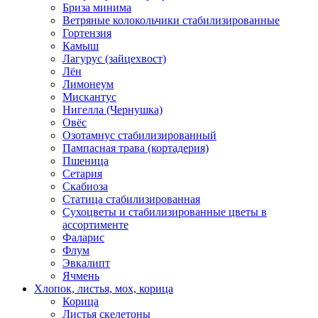
Бриза минима
Ветряные колокольчики стабилизированные
Гортензия
Камыш
Лагурус (зайцехвост)
Лён
Лимонеум
Мискантус
Нигелла (Чернушка)
Овёс
Озотамнус стабилизированный
Пампасная трава (кортадерия)
Пшеница
Сетария
Скабиоза
Статица стабилизированная
Сухоцветы и стабилизированные цветы в
ассортименте
Фаларис
Флум
Эвкалипт
Ячмень
Хлопок, листья, мох, корица
Корица
Листья скелетоны