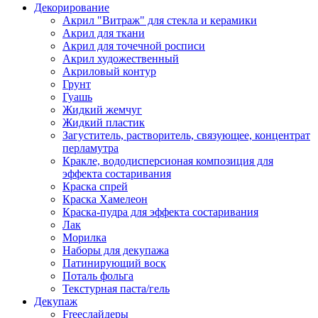
Декорирование
Акрил "Витраж" для стекла и керамики
Акрил для ткани
Акрил для точечной росписи
Акрил художественный
Акриловый контур
Грунт
Гуашь
Жидкий жемчуг
Жидкий пластик
Загуститель, растворитель, связующее, концентрат
перламутра
Кракле, вододисперсионая композиция для
эффекта состаривания
Краска спрей
Краска Хамелеон
Краска-пудра для эффекта состаривания
Лак
Морилка
Наборы для декупажа
Патинирующий воск
Поталь фольга
Текстурная паста/гель
Декупаж
Freeслайдеры