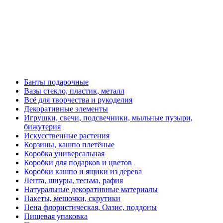
Банты подарочные
Вазы стекло, пластик, металл
Всё для творчества и рукоделия
Декоративные элементы
Игрушки, свечи, подсвечники, мыльные пузыри,
бижутерия
Искусственные растения
Корзины, кашпо плетёные
Коробка универсальная
Коробки для подарков и цветов
Коробки кашпо и ящики из дерева
Лента, шнуры, тесьма, рафия
Натуральные декоративные материалы
Пакеты, мешочки, скрутики
Пена флористическая, Оазис, поддоны
Пищевая упаковка