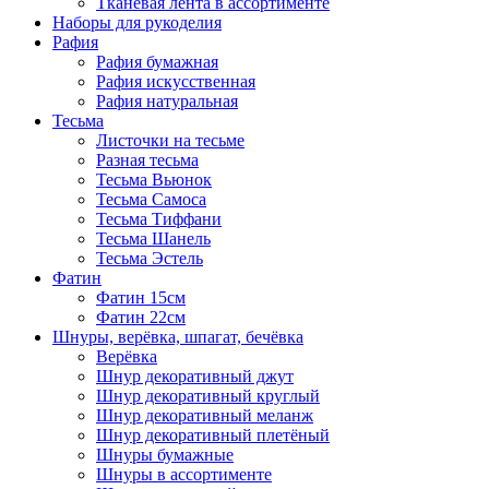
Тканевая лента в ассортименте
Наборы для рукоделия
Рафия
Рафия бумажная
Рафия искусственная
Рафия натуральная
Тесьма
Листочки на тесьме
Разная тесьма
Тесьма Вьюнок
Тесьма Самоса
Тесьма Тиффани
Тесьма Шанель
Тесьма Эстель
Фатин
Фатин 15см
Фатин 22см
Шнуры, верёвка, шпагат, бечёвка
Верёвка
Шнур декоративный джут
Шнур декоративный круглый
Шнур декоративный меланж
Шнур декоративный плетёный
Шнуры бумажные
Шнуры в ассортименте