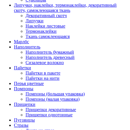
Липучки, наклейки, термонаклейки, декоративный
скотч, самоклеющаяся ткань
Декоративный скотч
Липучки
Наклейки листовые
Термонаклейки
Ткань самоклеющаяся
Марлбс
Наполнитель
Наполнитель бумажный
Наполнитель древесный
Сизалевое волокно
Пайетки
Пайетки в пакете
Пайетки на нити
Перья цветные
Помпоны
Помпоны (большая упаковка)
Помпоны (малая упаковка)
Прищепки
Прищепки декоративные
Прищепки однотонные
Пуговицы
Стразы