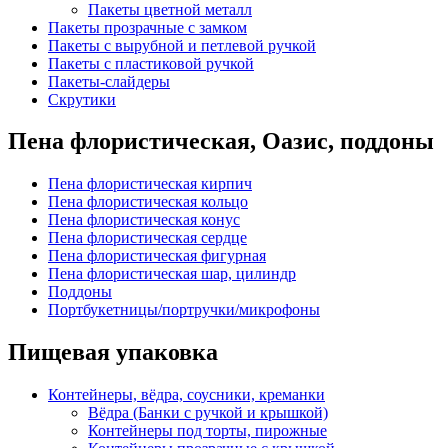
Пакеты цветной металл
Пакеты прозрачные с замком
Пакеты с вырубной и петлевой ручкой
Пакеты с пластиковой ручкой
Пакеты-слайдеры
Скрутики
Пена флористическая, Оазис, поддоны
Пена флористическая кирпич
Пена флористическая кольцо
Пена флористическая конус
Пена флористическая сердце
Пена флористическая фигурная
Пена флористическая шар, цилиндр
Поддоны
Портбукетницы/портручки/микрофоны
Пищевая упаковка
Контейнеры, вёдра, соусники, креманки
Вёдра (Банки с ручкой и крышкой)
Контейнеры под торты, пирожные