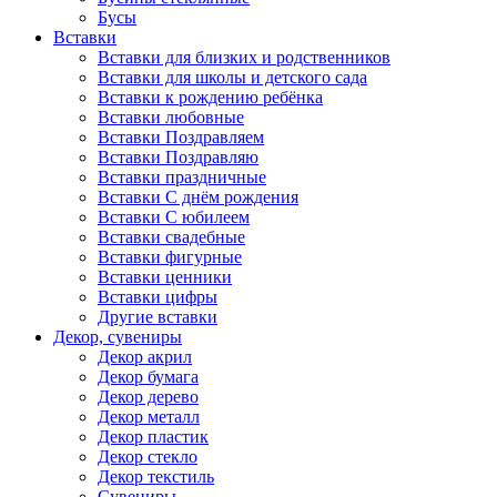
Бусы
Вставки
Вставки для близких и родственников
Вставки для школы и детского сада
Вставки к рождению ребёнка
Вставки любовные
Вставки Поздравляем
Вставки Поздравляю
Вставки праздничные
Вставки С днём рождения
Вставки С юбилеем
Вставки свадебные
Вставки фигурные
Вставки ценники
Вставки цифры
Другие вставки
Декор, сувениры
Декор акрил
Декор бумага
Декор дерево
Декор металл
Декор пластик
Декор стекло
Декор текстиль
Сувениры