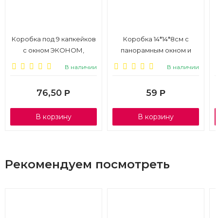
Коробка под 9 капкейков
Коробка 14*14*8см с
с окном ЭКОНОМ,
панорамным окном и
25*25*10см, белая, 1/50
ручками, 1/100
В наличии
В наличии
76,50
59
Р
Р
В корзину
В корзину
Рекомендуем посмотреть