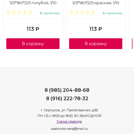
125*180*225 голубой, 1/10
125*180*225 красная, 1/10
В наличии
В наличии
113
113
Р
Р
В корзину
В корзину
8 (985) 204-88-68
8 (916) 222-78-32
г. Серпухов, ул. Пролетарская, д.82
ПН-СБ с 09:00 до 18:00, ВС-ВЫХОДНОЙ
Схема проезда
upakovka-serp@mail.ru