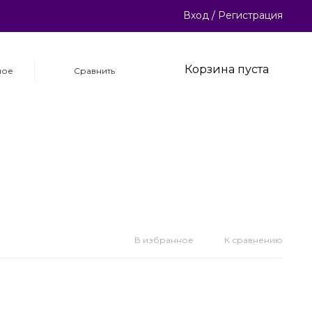
Вход
/
Регистрация
Корзина пуста
ное
Сравнить
В избранное
К сравнению