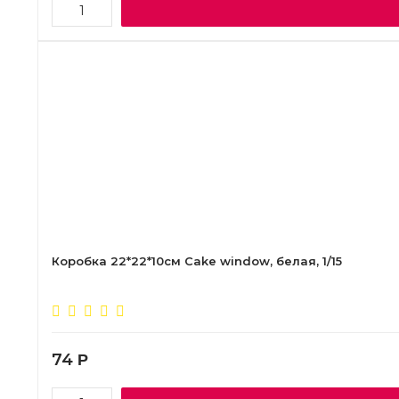
Коробка 22*22*10см Cake window, белая, 1/15
74
Р