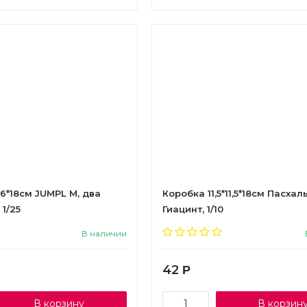
16*18см JUMPL М, два
Коробка 11,5*11,5*18см Пасхал
 1/25
Гиацинт, 1/10
В наличии
42
Р
В корзину
В корзин