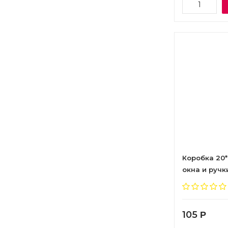
Коробка 20*
окна и ручки
105
Р