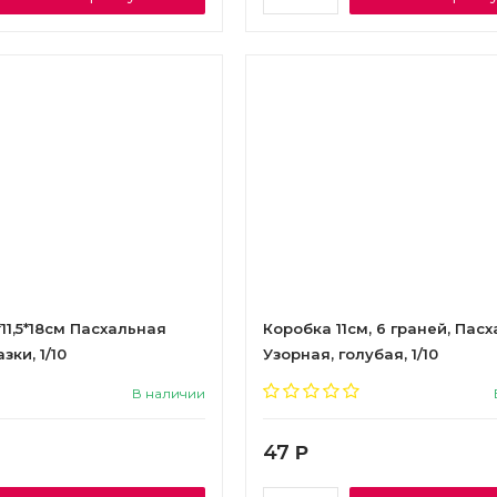
*11,5*18см Пасхальная
Коробка 11см, 6 граней, Пас
ки, 1/10
Узорная, голубая, 1/10
В наличии
47
Р