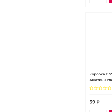
Коробка 11,5
Анютины глаз
39
Р