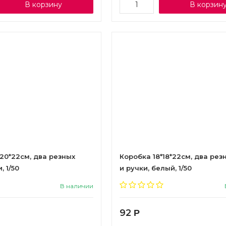
В корзину
В корзин
20*22см, два резных
Коробка 18*18*22см, два рез
, 1/50
и ручки, белый, 1/50
В наличии
92
Р