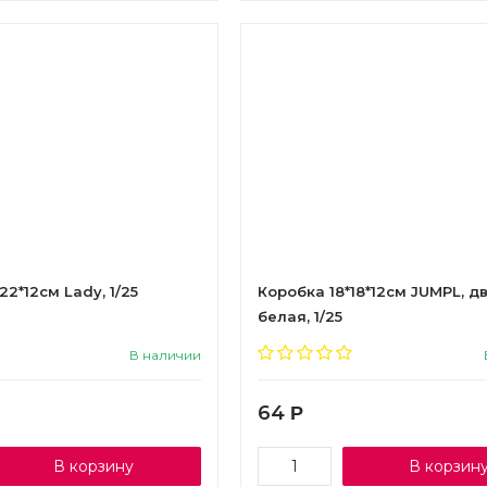
2*12см Lady, 1/25
Коробка 18*18*12см JUMPL, дв
белая, 1/25
В наличии
64
Р
В корзину
В корзин