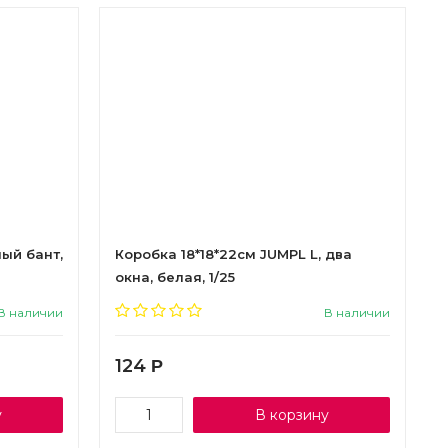
ый бант,
Коробка 18*18*22см JUMPL L, два
окна, белая, 1/25
В наличии
В наличии
124
Р
у
В корзину