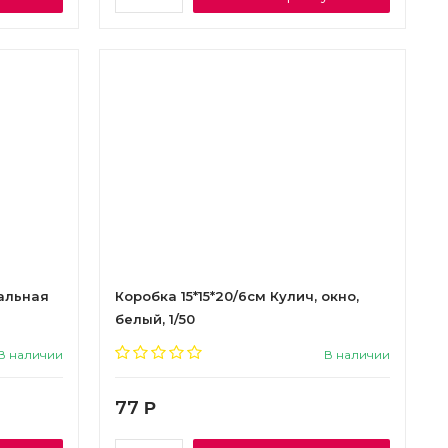
хальная
Коробка 15*15*20/6см Кулич, окно,
белый, 1/50
В наличии
В наличии
77
Р