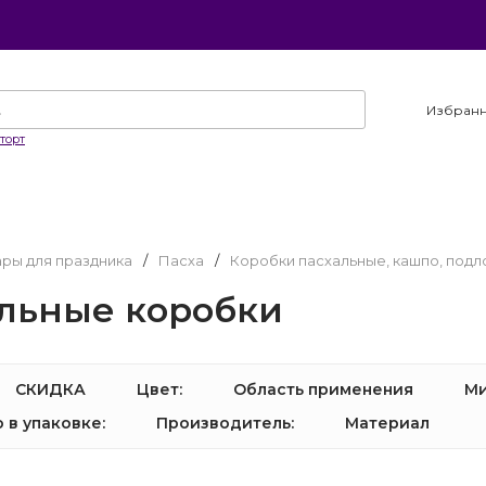
Избран
торт
ары для праздника
/
Пасха
/
Коробки пасхальные, кашпо, под
льные коробки
СКИДКА
Цвет:
Область применения
Ми
 в упаковке:
Производитель:
Материал