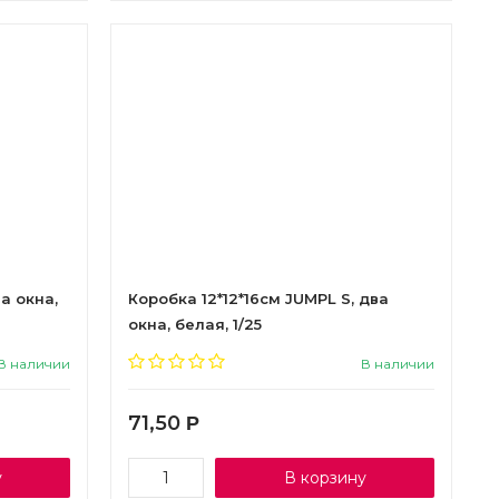
а окна,
Коробка 12*12*16см JUMPL S, два
окна, белая, 1/25
В наличии
В наличии
71,50
Р
у
В корзину