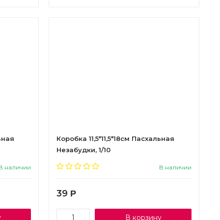
ьная
Коробка 11,5*11,5*18см Пасхальная
Незабудки, 1/10
В наличии
В наличии
39
Р
у
В корзину