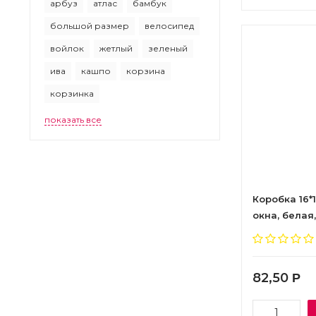
арбуз
атлас
бамбук
большой размер
велосипед
войлок
жетлый
зеленый
ива
кашпо
корзина
корзинка
показать все
Коробка 16*
окна, белая,
82,50
Р