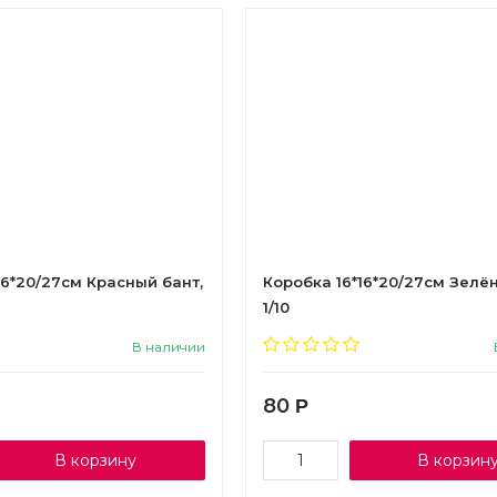
16*20/27см Красный бант,
Коробка 16*16*20/27см Зелён
1/10
В наличии
80
Р
В корзину
В корзин