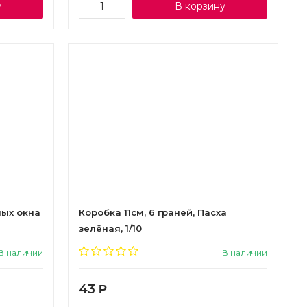
у
В корзину
ных окна
Коробка 11см, 6 граней, Пасха
зелёная, 1/10
В наличии
В наличии
43
Р