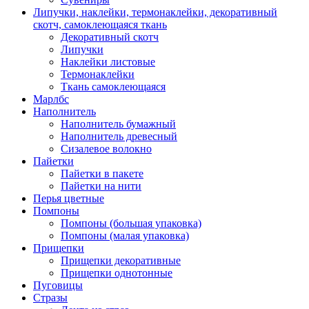
Липучки, наклейки, термонаклейки, декоративный
скотч, самоклеющаяся ткань
Декоративный скотч
Липучки
Наклейки листовые
Термонаклейки
Ткань самоклеющаяся
Марлбс
Наполнитель
Наполнитель бумажный
Наполнитель древесный
Сизалевое волокно
Пайетки
Пайетки в пакете
Пайетки на нити
Перья цветные
Помпоны
Помпоны (большая упаковка)
Помпоны (малая упаковка)
Прищепки
Прищепки декоративные
Прищепки однотонные
Пуговицы
Стразы