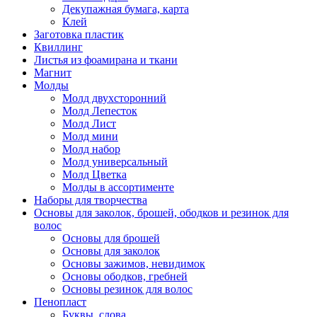
Декупажная бумага, карта
Клей
Заготовка пластик
Квиллинг
Листья из фоамирана и ткани
Магнит
Молды
Молд двухсторонний
Молд Лепесток
Молд Лист
Молд мини
Молд набор
Молд универсальный
Молд Цветка
Молды в ассортименте
Наборы для творчества
Основы для заколок, брошей, ободков и резинок для
волос
Основы для брошей
Основы для заколок
Основы зажимов, невидимок
Основы ободков, гребней
Основы резинок для волос
Пенопласт
Буквы, слова