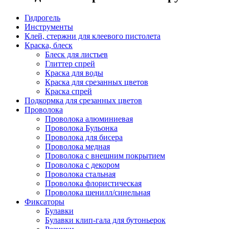
Гидрогель
Инструменты
Клей, стержни для клеевого пистолета
Краска, блеск
Блеск для листьев
Глиттер спрей
Краска для воды
Краска для срезанных цветов
Краска спрей
Подкормка для срезанных цветов
Проволока
Проволока алюминиевая
Проволока Бульонка
Проволока для бисера
Проволока медная
Проволока с внешним покрытием
Проволока с декором
Проволока стальная
Проволока флористическая
Проволока шенилл/синельная
Фиксаторы
Булавки
Булавки клип-гала для бутоньерок