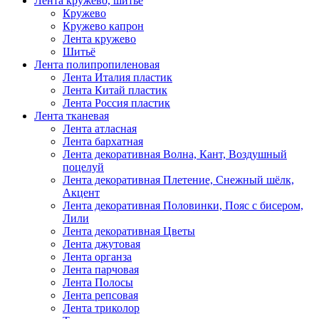
Лента кружево, шитьё
Кружево
Кружево капрон
Лента кружево
Шитьё
Лента полипропиленовая
Лента Италия пластик
Лента Китай пластик
Лента Россия пластик
Лента тканевая
Лента атласная
Лента бархатная
Лента декоративная Волна, Кант, Воздушный
поцелуй
Лента декоративная Плетение, Снежный шёлк,
Акцент
Лента декоративная Половинки, Пояс с бисером,
Лили
Лента декоративная Цветы
Лента джутовая
Лента органза
Лента парчовая
Лента Полосы
Лента репсовая
Лента триколор