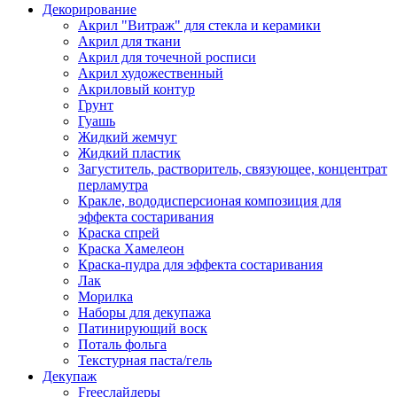
Декорирование
Акрил "Витраж" для стекла и керамики
Акрил для ткани
Акрил для точечной росписи
Акрил художественный
Акриловый контур
Грунт
Гуашь
Жидкий жемчуг
Жидкий пластик
Загуститель, растворитель, связующее, концентрат
перламутра
Кракле, вододисперсионая композиция для
эффекта состаривания
Краска спрей
Краска Хамелеон
Краска-пудра для эффекта состаривания
Лак
Морилка
Наборы для декупажа
Патинирующий воск
Поталь фольга
Текстурная паста/гель
Декупаж
Freeслайдеры