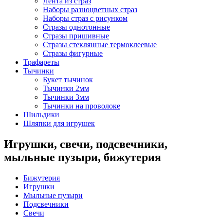
Лента из страз
Наборы разноцветных страз
Наборы страз с рисунком
Стразы однотонные
Стразы пришивные
Стразы стеклянные термоклеевые
Стразы фигурные
Трафареты
Тычинки
Букет тычинок
Тычинки 2мм
Тычинки 3мм
Тычинки на проволоке
Шильдики
Шляпки для игрушек
Игрушки, свечи, подсвечники,
мыльные пузыри, бижутерия
Бижутерия
Игрушки
Мыльные пузыри
Подсвечники
Свечи