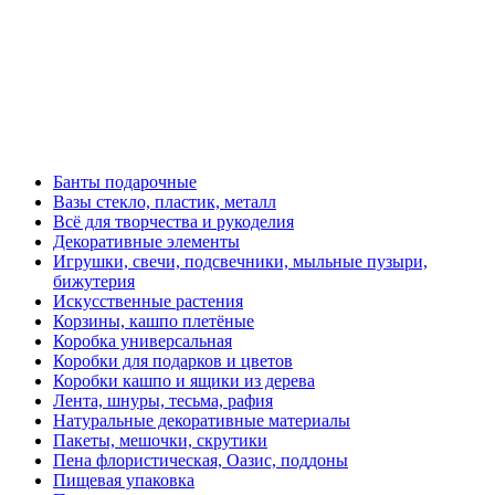
Банты подарочные
Вазы стекло, пластик, металл
Всё для творчества и рукоделия
Декоративные элементы
Игрушки, свечи, подсвечники, мыльные пузыри,
бижутерия
Искусственные растения
Корзины, кашпо плетёные
Коробка универсальная
Коробки для подарков и цветов
Коробки кашпо и ящики из дерева
Лента, шнуры, тесьма, рафия
Натуральные декоративные материалы
Пакеты, мешочки, скрутики
Пена флористическая, Оазис, поддоны
Пищевая упаковка