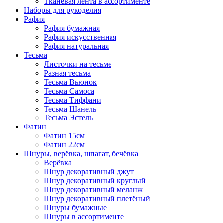
Тканевая лента в ассортименте
Наборы для рукоделия
Рафия
Рафия бумажная
Рафия искусственная
Рафия натуральная
Тесьма
Листочки на тесьме
Разная тесьма
Тесьма Вьюнок
Тесьма Самоса
Тесьма Тиффани
Тесьма Шанель
Тесьма Эстель
Фатин
Фатин 15см
Фатин 22см
Шнуры, верёвка, шпагат, бечёвка
Верёвка
Шнур декоративный джут
Шнур декоративный круглый
Шнур декоративный меланж
Шнур декоративный плетёный
Шнуры бумажные
Шнуры в ассортименте