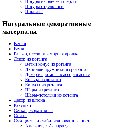
Шнуры из овечьей шерсти
Шнуры отделочные
Шпагаты
Натуральные декоративные
материалы
Венки
Ветки
Галька, песок, мраморная крошка
Декор из ротанга
Ветки конус из ротанга
Двойные пружинки из ротанга
Декор из ротанга в ассортименте
Кольца из ротанга
Конусы из ротанга
Шары из ротанга
Шары-петельки из ротанга
Декор из шпона
Ракушки
Сетка декоративная
Спилы
Сухоцветы и стабилизированные цветы
Амарантус, Аспарагус