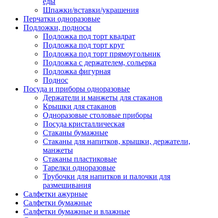
еды
Шпажки/вставки/украшения
Перчатки одноразовые
Подложки, подносы
Подложка под торт квадрат
Подложка под торт круг
Подложка под торт прямоугольник
Подложка с держателем, сольерка
Подложка фигурная
Поднос
Посуда и приборы одноразовые
Держатели и манжеты для стаканов
Крышки для стаканов
Одноразовые столовые приборы
Посуда кристаллическая
Стаканы бумажные
Стаканы для напитков, крышки, держатели,
манжеты
Стаканы пластиковые
Тарелки одноразовые
Трубочки для напитков и палочки для
размешивания
Салфетки ажурные
Салфетки бумажные
Салфетки бумажные и влажные