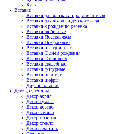
Бусы
Вставки
Вставки для близких и родственников
Вставки для школы и детского сада
Вставки к рождению ребёнка
Вставки любовные
Вставки Поздравляем
Вставки Поздравляю
Вставки праздничные
Вставки С днём рождения
Вставки С юбилеем
Вставки свадебные
Вставки фигурные
Вставки ценники
Вставки цифры
Другие вставки
Декор, сувениры
Декор акрил
Декор бумага
Декор дерево
Декор металл
Декор пластик
Декор стекло
Декор текстиль
Сувениры