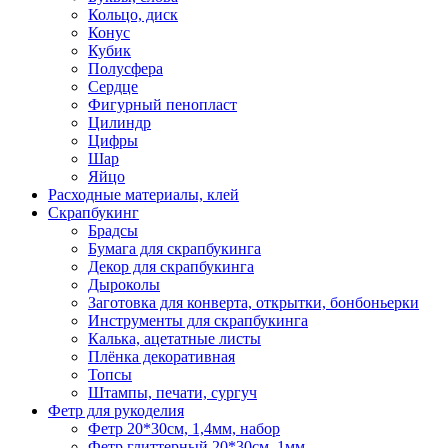
Кольцо, диск
Конус
Кубик
Полусфера
Сердце
Фигурный пенопласт
Цилиндр
Цифры
Шар
Яйцо
Расходные материалы, клей
Скрапбукинг
Брадсы
Бумага для скрапбукинга
Декор для скрапбукинга
Дыроколы
Заготовка для конверта, открытки, бонбоньерки
Инструменты для скрапбукинга
Калька, ацетатные листы
Плёнка декоративная
Топсы
Штампы, печати, сургуч
Фетр для рукоделия
Фетр 20*30см, 1,4мм, набор
Фетр глиттерный 20*30см, 1мм