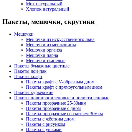
Мох натуральный
Хлопок натуральный
Пакеты, мешочки, скрутики
Мешочки
Мешочки из искусственного льна
Мешочки из мешковины
Мешочки органза
Мешочки парча
Мешочки тканевые
Пакеты бумажные цветные
Пакеты дой-пак
Пакеты крафт
Пакеты крафт с V-образным дном
Пакеты крафт с прямоугольным дном
Пакеты курьерские
Пакеты полипропиленовые и полиэтиленовые
Пакеты прозрачные 25-30мкм
Пакеты прозрачные с дном
Пакеты прозрачные со скотчем 30мкм
Пакеты с жёстким дном
Пакеты с рисунком
Пакеты с ушками