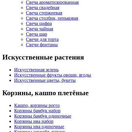
Свеча ароматизированная
Свеча свадебная
Свеча стержневая
Свеча столбик, пеньковая
Свеча цифра
Свеча чайная
Свеча шар
Свечи для торта
Свечи фонтаны
Искусственные растения
Искусственная зелень
Искусственные фрукты,овощи, ягоды
Искусственные цветы, букеты
Корзины, кашпо плетёные
Кашпо, корзины рогоз
Корзины бамбук набор
Корзины бамбук одиночные
Корзины ива набор
Корзины ива одиночные
Корзины секвойя, ротанг