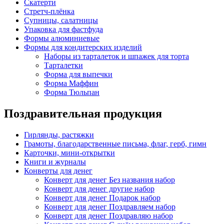
Скатерти
Стретч-плёнка
Супницы, салатницы
Упаковка для фастфуда
Формы алюминиевые
Формы для кондитерских изделий
Наборы из тарталеток и шпажек для торта
Тарталетки
Форма для выпечки
Форма Маффин
Форма Тюльпан
Поздравительная продукция
Гирлянды, растяжки
Грамоты, благодарственные письма, флаг, герб, гимн
Карточки, мини-открытки
Книги и журналы
Конверты для денег
Конверт для денег Без названия набор
Конверт для денег другие набор
Конверт для денег Подарок набор
Конверт для денег Поздравляем набор
Конверт для денег Поздравляю набор