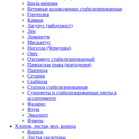
Бриза минима
Ветряные колокольчики стабилизированные
Гортензия
Камыш
Лагурус (зайцехвост)
Лён
Лимонеум
Мискантус
Нигелла (Чернушка)
Овёс
Озотамнус стабилизированный
Пампасная трава (кортадерия)
Пшеница
Сетария
Скабиоза
Статица стабилизированная
Сухоцветы и стабилизированные цветы в
ассортименте
Фаларис
Флум
Эвкалипт
Ячмень
Хлопок, листья, мох, корица
Корица
Листья скелетоны