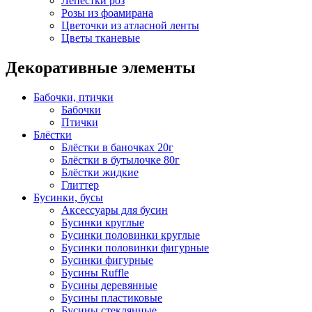
Лепестки роз
Розы из фоамирана
Цветочки из атласной ленты
Цветы тканевые
Декоративные элементы
Бабочки, птички
Бабочки
Птички
Блёстки
Блёстки в баночках 20г
Блёстки в бутылочке 80г
Блёстки жидкие
Глиттер
Бусинки, бусы
Аксессуары для бусин
Бусинки круглые
Бусинки половинки круглые
Бусинки половинки фигурные
Бусинки фигурные
Бусины Ruffle
Бусины деревянные
Бусины пластиковые
Бусины стеклянные