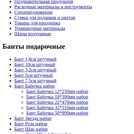
Поздравительная продукция
Расходные материалы и инструменты
Спецпредложения
Сумки для подарков и цветов
Товары для праздника
Упаковочные материалы
Шары воздушные
Банты подарочные
Бант 1,8см штучный
Бант 10см штучный
Бант 3,2см штучный
Бант 5см штучный
Бант 7,5см штучный
Бант Бабочка набор
Бант Бабочка 12*250мм набор
Бант Бабочка 18*390мм набор
Бант Бабочка 22*470мм набор
Бант Бабочка 32*510мм набор
Бант Бабочка 50*890мм набор
Бант Звезда набор
Бант Роза набор
Бант Шар набор