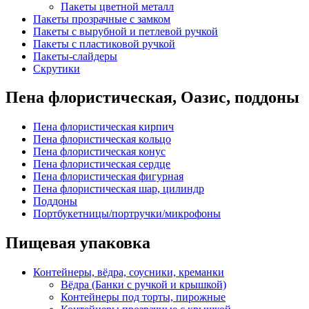
Пакеты цветной металл
Пакеты прозрачные с замком
Пакеты с вырубной и петлевой ручкой
Пакеты с пластиковой ручкой
Пакеты-слайдеры
Скрутики
Пена флористическая, Оазис, поддоны
Пена флористическая кирпич
Пена флористическая кольцо
Пена флористическая конус
Пена флористическая сердце
Пена флористическая фигурная
Пена флористическая шар, цилиндр
Поддоны
Портбукетницы/портручки/микрофоны
Пищевая упаковка
Контейнеры, вёдра, соусники, креманки
Вёдра (Банки с ручкой и крышкой)
Контейнеры под торты, пирожные