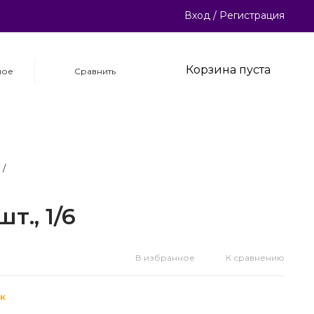
Вход
/
Регистрация
Корзина пуста
ное
Сравнить
/
., 1/6
В избранное
К сравнению
к