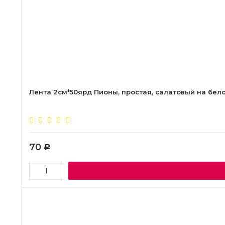
Лента 2см*50ярд Пионы, простая, салатовый на бел
70
Р