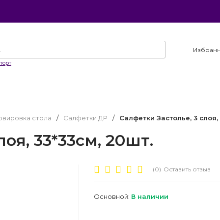
Избран
торт
рвировка стола
/
Салфетки ДР
/
Салфетки Застолье, 3 слоя, 
оя, 33*33см, 20шт.
(0)
Оставить отзыв
Основной:
В наличии