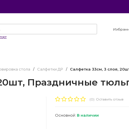
Избран
торт
рвировка стола
/
Салфетки ДР
/
Салфетка 33см, 3 слоя, 20
, 20шт, Праздничные тюл
(0)
Оставить отзыв
Основной:
В наличии