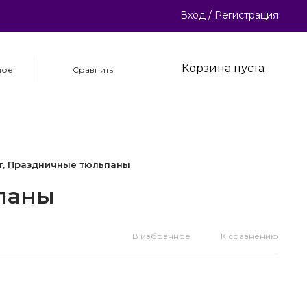
Вход
/
Регистрация
Корзина пуста
ное
Сравнить
шт, Праздничные тюльпаны
ьпаны
В избранное
К сравнению