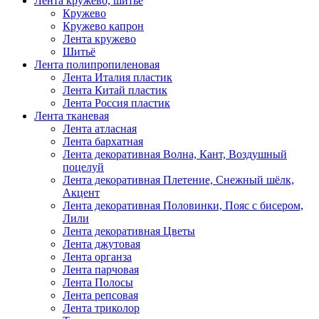
Лента кружево, шитьё
Кружево
Кружево капрон
Лента кружево
Шитьё
Лента полипропиленовая
Лента Италия пластик
Лента Китай пластик
Лента Россия пластик
Лента тканевая
Лента атласная
Лента бархатная
Лента декоративная Волна, Кант, Воздушный
поцелуй
Лента декоративная Плетение, Снежный шёлк,
Акцент
Лента декоративная Половинки, Пояс с бисером,
Лили
Лента декоративная Цветы
Лента джутовая
Лента органза
Лента парчовая
Лента Полосы
Лента репсовая
Лента триколор