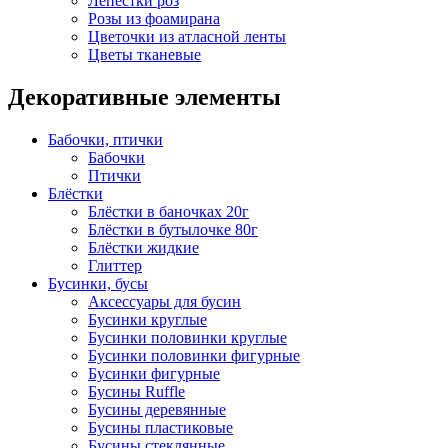
Лепестки роз
Розы из фоамирана
Цветочки из атласной ленты
Цветы тканевые
Декоративные элементы
Бабочки, птички
Бабочки
Птички
Блёстки
Блёстки в баночках 20г
Блёстки в бутылочке 80г
Блёстки жидкие
Глиттер
Бусинки, бусы
Аксессуары для бусин
Бусинки круглые
Бусинки половинки круглые
Бусинки половинки фигурные
Бусинки фигурные
Бусины Ruffle
Бусины деревянные
Бусины пластиковые
Бусины стеклянные