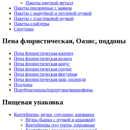
Пакеты цветной металл
Пакеты прозрачные с замком
Пакеты с вырубной и петлевой ручкой
Пакеты с пластиковой ручкой
Пакеты-слайдеры
Скрутики
Пена флористическая, Оазис, поддоны
Пена флористическая кирпич
Пена флористическая кольцо
Пена флористическая конус
Пена флористическая сердце
Пена флористическая фигурная
Пена флористическая шар, цилиндр
Поддоны
Портбукетницы/портручки/микрофоны
Пищевая упаковка
Контейнеры, вёдра, соусники, креманки
Вёдра (Банки с ручкой и крышкой)
Контейнеры под торты, пирожные