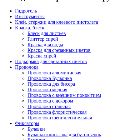
Гидрогель
Инструменты
Клей, стержни для клеевого пистолета
Краска, блеск
Блеск для листьев
Глиттер спрей
Краска для воды
Краска для срезанных цветов
Краска спрей
Подкормка для срезанных цветов
Проволока
Проволока алюминиевая
Проволока Бульонка
Проволока для бисера
Проволока медная
Проволока с внешним покрытием
Проволока с декором
Проволока стальная
Проволока флористическая
Проволока шенилл/синельная
Фиксаторы
Булавки
Булавки клип-гала для бутоньерок