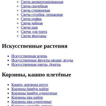
Свеча ароматизированная
Свеча свадебная
Свеча стержневая
Свеча столбик, пеньковая
Свеча цифра
Свеча чайная
Свеча шар
Свечи для торта
Свечи фонтаны
Искусственные растения
Искусственная зелень
Искусственные фрукты,овощи, ягоды
Искусственные цветы, букеты
Корзины, кашпо плетёные
Кашпо, корзины рогоз
Корзины бамбук набор
Корзины бамбук одиночные
Корзины ива набор
Корзины ива одиночные
Корзины секвойя, ротанг