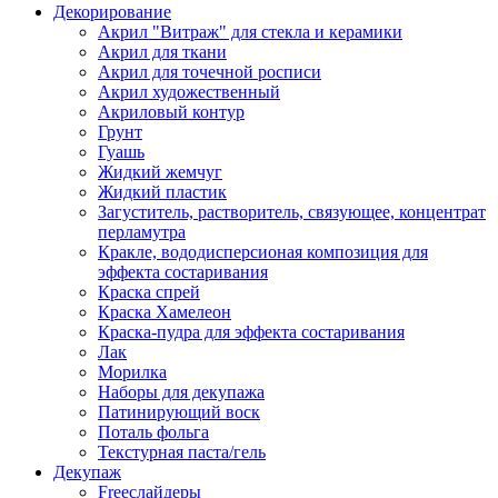
Декорирование
Акрил "Витраж" для стекла и керамики
Акрил для ткани
Акрил для точечной росписи
Акрил художественный
Акриловый контур
Грунт
Гуашь
Жидкий жемчуг
Жидкий пластик
Загуститель, растворитель, связующее, концентрат
перламутра
Кракле, вододисперсионая композиция для
эффекта состаривания
Краска спрей
Краска Хамелеон
Краска-пудра для эффекта состаривания
Лак
Морилка
Наборы для декупажа
Патинирующий воск
Поталь фольга
Текстурная паста/гель
Декупаж
Freeслайдеры