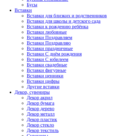
Бусы
Вставки
Вставки для близких и родственников
Вставки для школы и детского сада
Вставки к рождению ребёнка
Вставки любовные
Вставки Поздравляем
Вставки Поздравляю
Вставки праздничные
Вставки С днём рождения
Вставки С юбилеем
Вставки свадебные
Вставки фигурные
Вставки ценники
Вставки цифры
Другие вставки
Декор, сувениры
Декор акрил
Декор бумага
Декор дерево
Декор металл
Декор пластик
Декор стекло
Декор текстиль
Сувениры