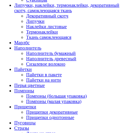
Липучки, наклейки, термонаклейки, декоративный
скотч, самоклеющаяся ткань
Декоративный скотч
Липучки
Наклейки листовые
Термонаклейки
Ткань самоклеющаяся
Марлбс
Наполнитель
Наполнитель бумажный
Наполнитель древесный
Сизалевое волокно
Пайетки
Пайетки в пакете
Пайетки на нити
Перья цветные
Помпоны
Помпоны (большая упаковка)
Помпоны (малая упаковка)
Прищепки
Прищепки декоративные
Прищепки однотонные
Пуговицы
Стразы