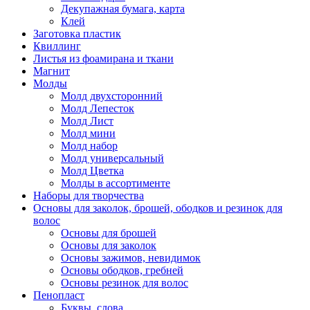
Декупажная бумага, карта
Клей
Заготовка пластик
Квиллинг
Листья из фоамирана и ткани
Магнит
Молды
Молд двухсторонний
Молд Лепесток
Молд Лист
Молд мини
Молд набор
Молд универсальный
Молд Цветка
Молды в ассортименте
Наборы для творчества
Основы для заколок, брошей, ободков и резинок для
волос
Основы для брошей
Основы для заколок
Основы зажимов, невидимок
Основы ободков, гребней
Основы резинок для волос
Пенопласт
Буквы, слова