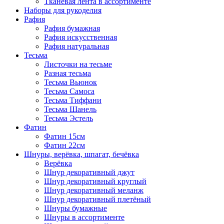
Тканевая лента в ассортименте
Наборы для рукоделия
Рафия
Рафия бумажная
Рафия искусственная
Рафия натуральная
Тесьма
Листочки на тесьме
Разная тесьма
Тесьма Вьюнок
Тесьма Самоса
Тесьма Тиффани
Тесьма Шанель
Тесьма Эстель
Фатин
Фатин 15см
Фатин 22см
Шнуры, верёвка, шпагат, бечёвка
Верёвка
Шнур декоративный джут
Шнур декоративный круглый
Шнур декоративный меланж
Шнур декоративный плетёный
Шнуры бумажные
Шнуры в ассортименте