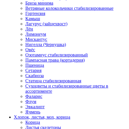
Бриза минима
Ветряные колокольчики стабилизированные
Гортензия
Камыш
Лагурус (зайцехвост)
Лён
Лимонеум
Мискантус
Нигелла (Чернушка)
Овёс
Озотамнус стабилизированный
Пампасная трава (кортадерия)
Пшеница
Сетария
Скабиоза
Статица стабилизированная
Сухоцветы и стабилизированные цветы в
ассортименте
Фаларис
Флум
Эвкалипт
Ячмень
Хлопок, листья, мох, корица
Корица
Листья скелетоны