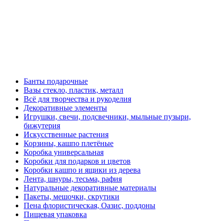
Банты подарочные
Вазы стекло, пластик, металл
Всё для творчества и рукоделия
Декоративные элементы
Игрушки, свечи, подсвечники, мыльные пузыри,
бижутерия
Искусственные растения
Корзины, кашпо плетёные
Коробка универсальная
Коробки для подарков и цветов
Коробки кашпо и ящики из дерева
Лента, шнуры, тесьма, рафия
Натуральные декоративные материалы
Пакеты, мешочки, скрутики
Пена флористическая, Оазис, поддоны
Пищевая упаковка