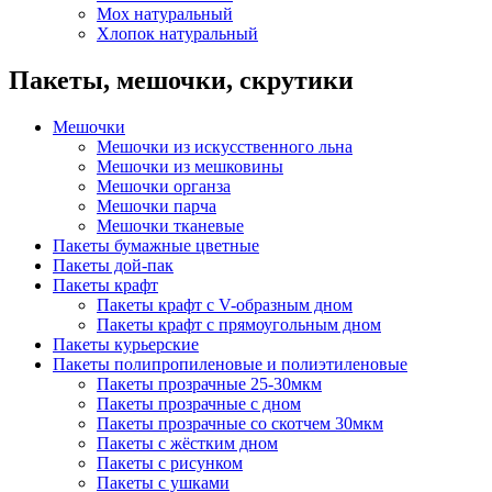
Мох натуральный
Хлопок натуральный
Пакеты, мешочки, скрутики
Мешочки
Мешочки из искусственного льна
Мешочки из мешковины
Мешочки органза
Мешочки парча
Мешочки тканевые
Пакеты бумажные цветные
Пакеты дой-пак
Пакеты крафт
Пакеты крафт с V-образным дном
Пакеты крафт с прямоугольным дном
Пакеты курьерские
Пакеты полипропиленовые и полиэтиленовые
Пакеты прозрачные 25-30мкм
Пакеты прозрачные с дном
Пакеты прозрачные со скотчем 30мкм
Пакеты с жёстким дном
Пакеты с рисунком
Пакеты с ушками