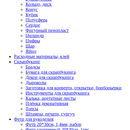
Кольцо, диск
Конус
Кубик
Полусфера
Сердце
Фигурный пенопласт
Цилиндр
Цифры
Шар
Яйцо
Расходные материалы, клей
Скрапбукинг
Брадсы
Бумага для скрапбукинга
Декор для скрапбукинга
Дыроколы
Заготовка для конверта, открытки, бонбоньерки
Инструменты для скрапбукинга
Калька, ацетатные листы
Плёнка декоративная
Топсы
Штампы, печати, сургуч
Фетр для рукоделия
Фетр 20*30см, 1,4мм, набор
Фетр глиттерный 20*30см, 1мм