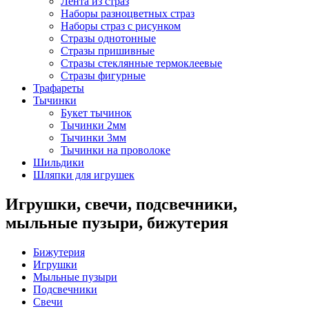
Лента из страз
Наборы разноцветных страз
Наборы страз с рисунком
Стразы однотонные
Стразы пришивные
Стразы стеклянные термоклеевые
Стразы фигурные
Трафареты
Тычинки
Букет тычинок
Тычинки 2мм
Тычинки 3мм
Тычинки на проволоке
Шильдики
Шляпки для игрушек
Игрушки, свечи, подсвечники,
мыльные пузыри, бижутерия
Бижутерия
Игрушки
Мыльные пузыри
Подсвечники
Свечи