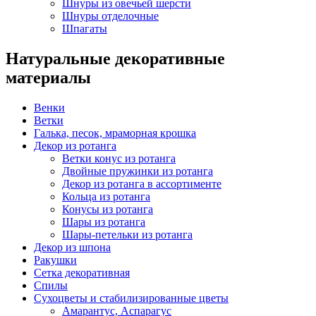
Шнуры из овечьей шерсти
Шнуры отделочные
Шпагаты
Натуральные декоративные
материалы
Венки
Ветки
Галька, песок, мраморная крошка
Декор из ротанга
Ветки конус из ротанга
Двойные пружинки из ротанга
Декор из ротанга в ассортименте
Кольца из ротанга
Конусы из ротанга
Шары из ротанга
Шары-петельки из ротанга
Декор из шпона
Ракушки
Сетка декоративная
Спилы
Сухоцветы и стабилизированные цветы
Амарантус, Аспарагус