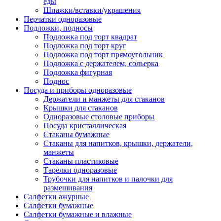
еды
Шпажки/вставки/украшения
Перчатки одноразовые
Подложки, подносы
Подложка под торт квадрат
Подложка под торт круг
Подложка под торт прямоугольник
Подложка с держателем, сольерка
Подложка фигурная
Поднос
Посуда и приборы одноразовые
Держатели и манжеты для стаканов
Крышки для стаканов
Одноразовые столовые приборы
Посуда кристаллическая
Стаканы бумажные
Стаканы для напитков, крышки, держатели,
манжеты
Стаканы пластиковые
Тарелки одноразовые
Трубочки для напитков и палочки для
размешивания
Салфетки ажурные
Салфетки бумажные
Салфетки бумажные и влажные