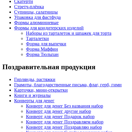
Скатерти
Стретч-плёнка
Супницы, салатницы
Упаковка для фастфуда
Формы алюминиевые
Формы для кондитерских изделий
Наборы из тарталеток и шпажек для торта
Тарталетки
Форма для выпечки
Форма Маффин
Форма Тюльпан
Поздравительная продукция
Гирлянды, растяжки
Грамоты, благодарственные письма, флаг, герб, гимн
Карточки, мини-открытки
Книги и журналы
Конверты для денег
Конверт для денег Без названия набор
Конверт для денег другие набор
Конверт для денег Подарок набор
Конверт для денег Поздравляем набор
Конверт для денег Поздравляю набор