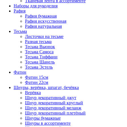
Тканевая лента в ассортименте
Наборы для рукоделия
Рафия
Рафия бумажная
Рафия искусственная
Рафия натуральная
Тесьма
Листочки на тесьме
Разная тесьма
Тесьма Вьюнок
Тесьма Самоса
Тесьма Тиффани
Тесьма Шанель
Тесьма Эстель
Фатин
Фатин 15см
Фатин 22см
Шнуры, верёвка, шпагат, бечёвка
Верёвка
Шнур декоративный джут
Шнур декоративный круглый
Шнур декоративный меланж
Шнур декоративный плетёный
Шнуры бумажные
Шнуры в ассортименте