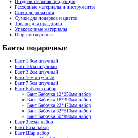
Поздравительная продукция
Расходные материалы и инструменты
Спецпредложения
Сумки для подарков и цветов
Товары для праздника
Упаковочные материалы
Шары воздушные
Банты подарочные
Бант 1,8см штучный
Бант 10см штучный
Бант 3,2см штучный
Бант 5см штучный
Бант 7,5см штучный
Бант Бабочка набор
Бант Бабочка 12*250мм набор
Бант Бабочка 18*390мм набор
Бант Бабочка 22*470мм набор
Бант Бабочка 32*510мм набор
Бант Бабочка 50*890мм набор
Бант Звезда набор
Бант Роза набор
Бант Шар набор