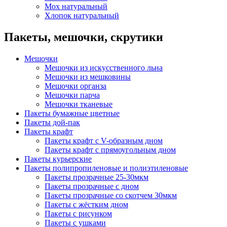
Мох натуральный
Хлопок натуральный
Пакеты, мешочки, скрутики
Мешочки
Мешочки из искусственного льна
Мешочки из мешковины
Мешочки органза
Мешочки парча
Мешочки тканевые
Пакеты бумажные цветные
Пакеты дой-пак
Пакеты крафт
Пакеты крафт с V-образным дном
Пакеты крафт с прямоугольным дном
Пакеты курьерские
Пакеты полипропиленовые и полиэтиленовые
Пакеты прозрачные 25-30мкм
Пакеты прозрачные с дном
Пакеты прозрачные со скотчем 30мкм
Пакеты с жёстким дном
Пакеты с рисунком
Пакеты с ушками