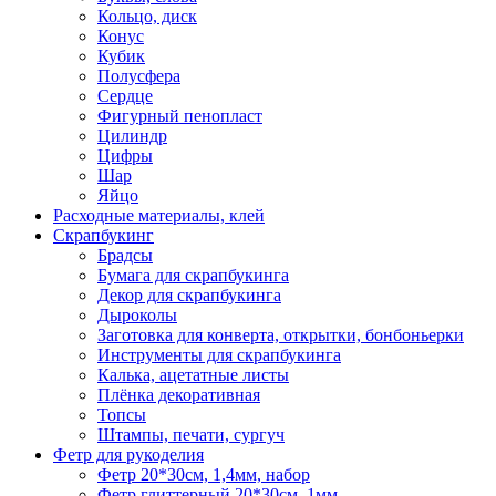
Кольцо, диск
Конус
Кубик
Полусфера
Сердце
Фигурный пенопласт
Цилиндр
Цифры
Шар
Яйцо
Расходные материалы, клей
Скрапбукинг
Брадсы
Бумага для скрапбукинга
Декор для скрапбукинга
Дыроколы
Заготовка для конверта, открытки, бонбоньерки
Инструменты для скрапбукинга
Калька, ацетатные листы
Плёнка декоративная
Топсы
Штампы, печати, сургуч
Фетр для рукоделия
Фетр 20*30см, 1,4мм, набор
Фетр глиттерный 20*30см, 1мм