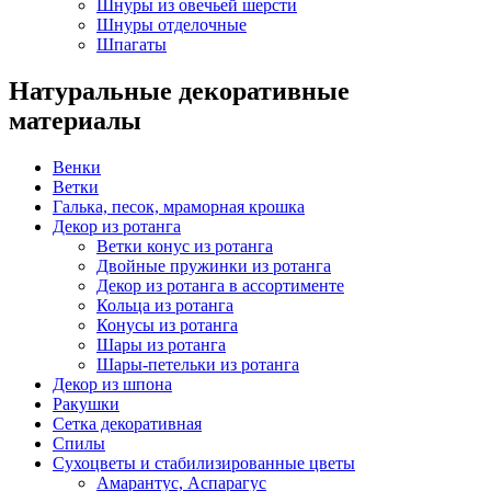
Шнуры из овечьей шерсти
Шнуры отделочные
Шпагаты
Натуральные декоративные
материалы
Венки
Ветки
Галька, песок, мраморная крошка
Декор из ротанга
Ветки конус из ротанга
Двойные пружинки из ротанга
Декор из ротанга в ассортименте
Кольца из ротанга
Конусы из ротанга
Шары из ротанга
Шары-петельки из ротанга
Декор из шпона
Ракушки
Сетка декоративная
Спилы
Сухоцветы и стабилизированные цветы
Амарантус, Аспарагус