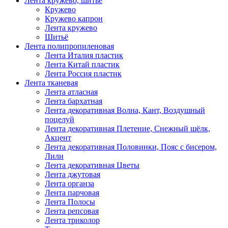
Лента кружево, шитьё
Кружево
Кружево капрон
Лента кружево
Шитьё
Лента полипропиленовая
Лента Италия пластик
Лента Китай пластик
Лента Россия пластик
Лента тканевая
Лента атласная
Лента бархатная
Лента декоративная Волна, Кант, Воздушный
поцелуй
Лента декоративная Плетение, Снежный шёлк,
Акцент
Лента декоративная Половинки, Пояс с бисером,
Лили
Лента декоративная Цветы
Лента джутовая
Лента органза
Лента парчовая
Лента Полосы
Лента репсовая
Лента триколор