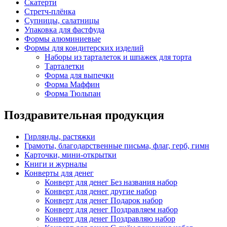
Скатерти
Стретч-плёнка
Супницы, салатницы
Упаковка для фастфуда
Формы алюминиевые
Формы для кондитерских изделий
Наборы из тарталеток и шпажек для торта
Тарталетки
Форма для выпечки
Форма Маффин
Форма Тюльпан
Поздравительная продукция
Гирлянды, растяжки
Грамоты, благодарственные письма, флаг, герб, гимн
Карточки, мини-открытки
Книги и журналы
Конверты для денег
Конверт для денег Без названия набор
Конверт для денег другие набор
Конверт для денег Подарок набор
Конверт для денег Поздравляем набор
Конверт для денег Поздравляю набор