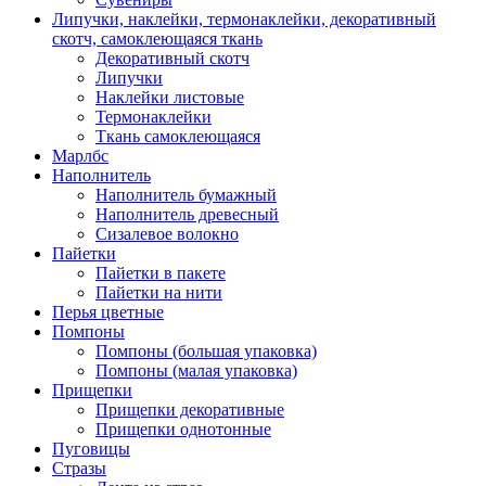
Липучки, наклейки, термонаклейки, декоративный
скотч, самоклеющаяся ткань
Декоративный скотч
Липучки
Наклейки листовые
Термонаклейки
Ткань самоклеющаяся
Марлбс
Наполнитель
Наполнитель бумажный
Наполнитель древесный
Сизалевое волокно
Пайетки
Пайетки в пакете
Пайетки на нити
Перья цветные
Помпоны
Помпоны (большая упаковка)
Помпоны (малая упаковка)
Прищепки
Прищепки декоративные
Прищепки однотонные
Пуговицы
Стразы