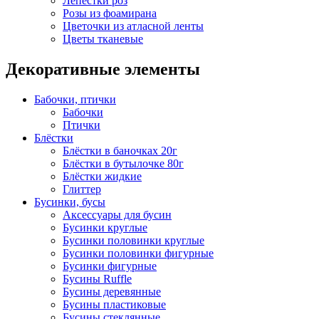
Лепестки роз
Розы из фоамирана
Цветочки из атласной ленты
Цветы тканевые
Декоративные элементы
Бабочки, птички
Бабочки
Птички
Блёстки
Блёстки в баночках 20г
Блёстки в бутылочке 80г
Блёстки жидкие
Глиттер
Бусинки, бусы
Аксессуары для бусин
Бусинки круглые
Бусинки половинки круглые
Бусинки половинки фигурные
Бусинки фигурные
Бусины Ruffle
Бусины деревянные
Бусины пластиковые
Бусины стеклянные