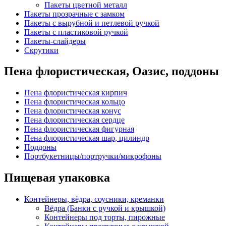
Пакеты цветной металл
Пакеты прозрачные с замком
Пакеты с вырубной и петлевой ручкой
Пакеты с пластиковой ручкой
Пакеты-слайдеры
Скрутики
Пена флористическая, Оазис, поддоны
Пена флористическая кирпич
Пена флористическая кольцо
Пена флористическая конус
Пена флористическая сердце
Пена флористическая фигурная
Пена флористическая шар, цилиндр
Поддоны
Портбукетницы/портручки/микрофоны
Пищевая упаковка
Контейнеры, вёдра, соусники, креманки
Вёдра (Банки с ручкой и крышкой)
Контейнеры под торты, пирожные