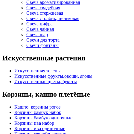
Свеча ароматизированная
Свеча свадебная
Свеча стержневая
Свеча столбик, пеньковая
Свеча цифра
Свеча чайная
Свеча шар
Свечи для торта
Свечи фонтаны
Искусственные растения
Искусственная зелень
Искусственные фрукты,овощи, ягоды
Искусственные цветы, букеты
Корзины, кашпо плетёные
Кашпо, корзины рогоз
Корзины бамбук набор
Корзины бамбук одиночные
Корзины ива набор
Корзины ива одиночные
Корзины секвойя, ротанг