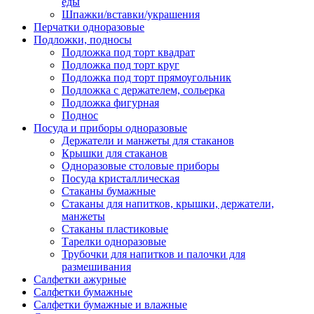
еды
Шпажки/вставки/украшения
Перчатки одноразовые
Подложки, подносы
Подложка под торт квадрат
Подложка под торт круг
Подложка под торт прямоугольник
Подложка с держателем, сольерка
Подложка фигурная
Поднос
Посуда и приборы одноразовые
Держатели и манжеты для стаканов
Крышки для стаканов
Одноразовые столовые приборы
Посуда кристаллическая
Стаканы бумажные
Стаканы для напитков, крышки, держатели,
манжеты
Стаканы пластиковые
Тарелки одноразовые
Трубочки для напитков и палочки для
размешивания
Салфетки ажурные
Салфетки бумажные
Салфетки бумажные и влажные