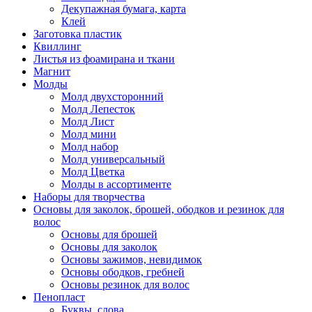
Декупажная бумага, карта
Клей
Заготовка пластик
Квиллинг
Листья из фоамирана и ткани
Магнит
Молды
Молд двухсторонний
Молд Лепесток
Молд Лист
Молд мини
Молд набор
Молд универсальный
Молд Цветка
Молды в ассортименте
Наборы для творчества
Основы для заколок, брошей, ободков и резинок для
волос
Основы для брошей
Основы для заколок
Основы зажимов, невидимок
Основы ободков, гребней
Основы резинок для волос
Пенопласт
Буквы, слова