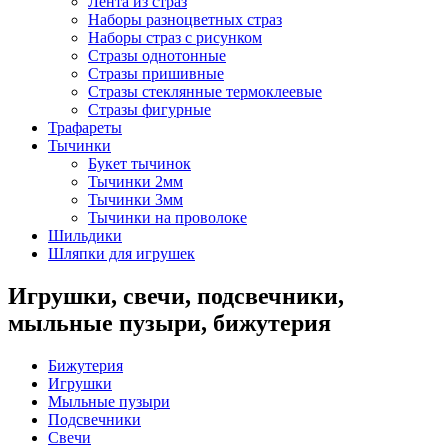
Лента из страз
Наборы разноцветных страз
Наборы страз с рисунком
Стразы однотонные
Стразы пришивные
Стразы стеклянные термоклеевые
Стразы фигурные
Трафареты
Тычинки
Букет тычинок
Тычинки 2мм
Тычинки 3мм
Тычинки на проволоке
Шильдики
Шляпки для игрушек
Игрушки, свечи, подсвечники,
мыльные пузыри, бижутерия
Бижутерия
Игрушки
Мыльные пузыри
Подсвечники
Свечи