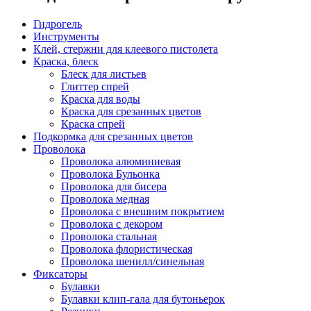
Гидрогель
Инструменты
Клей, стержни для клеевого пистолета
Краска, блеск
Блеск для листьев
Глиттер спрей
Краска для воды
Краска для срезанных цветов
Краска спрей
Подкормка для срезанных цветов
Проволока
Проволока алюминиевая
Проволока Бульонка
Проволока для бисера
Проволока медная
Проволока с внешним покрытием
Проволока с декором
Проволока стальная
Проволока флористическая
Проволока шенилл/синельная
Фиксаторы
Булавки
Булавки клип-гала для бутоньерок