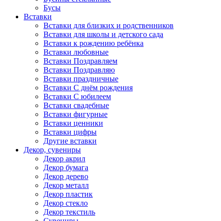
Бусы
Вставки
Вставки для близких и родственников
Вставки для школы и детского сада
Вставки к рождению ребёнка
Вставки любовные
Вставки Поздравляем
Вставки Поздравляю
Вставки праздничные
Вставки С днём рождения
Вставки С юбилеем
Вставки свадебные
Вставки фигурные
Вставки ценники
Вставки цифры
Другие вставки
Декор, сувениры
Декор акрил
Декор бумага
Декор дерево
Декор металл
Декор пластик
Декор стекло
Декор текстиль
Сувениры