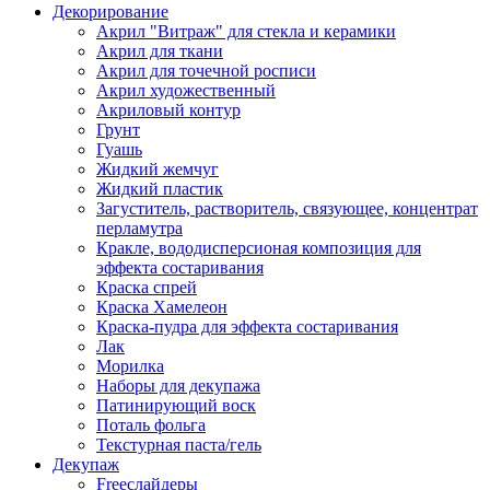
Декорирование
Акрил "Витраж" для стекла и керамики
Акрил для ткани
Акрил для точечной росписи
Акрил художественный
Акриловый контур
Грунт
Гуашь
Жидкий жемчуг
Жидкий пластик
Загуститель, растворитель, связующее, концентрат
перламутра
Кракле, вододисперсионая композиция для
эффекта состаривания
Краска спрей
Краска Хамелеон
Краска-пудра для эффекта состаривания
Лак
Морилка
Наборы для декупажа
Патинирующий воск
Поталь фольга
Текстурная паста/гель
Декупаж
Freeслайдеры