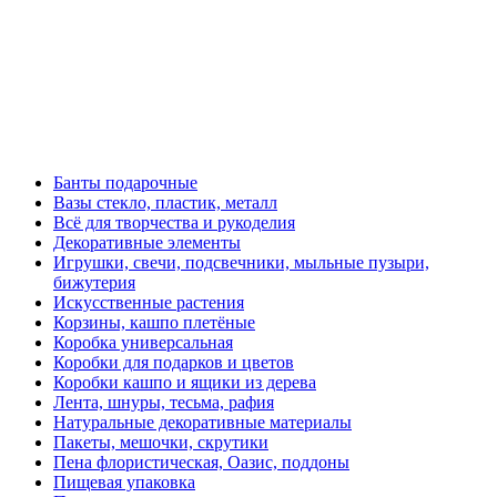
Банты подарочные
Вазы стекло, пластик, металл
Всё для творчества и рукоделия
Декоративные элементы
Игрушки, свечи, подсвечники, мыльные пузыри,
бижутерия
Искусственные растения
Корзины, кашпо плетёные
Коробка универсальная
Коробки для подарков и цветов
Коробки кашпо и ящики из дерева
Лента, шнуры, тесьма, рафия
Натуральные декоративные материалы
Пакеты, мешочки, скрутики
Пена флористическая, Оазис, поддоны
Пищевая упаковка