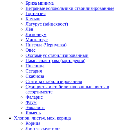
Бриза минима
Ветряные колокольчики стабилизированные
Гортензия
Камыш
Лагурус (зайцехвост)
Лён
Лимонеум
Мискантус
Нигелла (Чернушка)
Овёс
Озотамнус стабилизированный
Пампасная трава (кортадерия)
Пшеница
Сетария
Скабиоза
Статица стабилизированная
Сухоцветы и стабилизированные цветы в
ассортименте
Фаларис
Флум
Эвкалипт
Ячмень
Хлопок, листья, мох, корица
Корица
Листья скелетоны