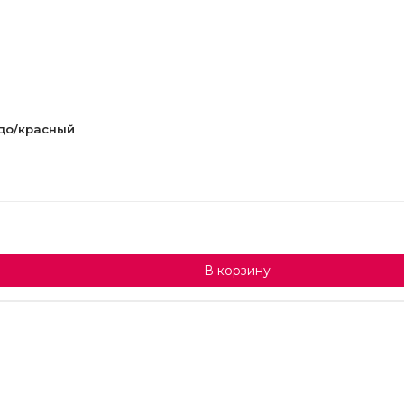
рдо/красный
В корзину