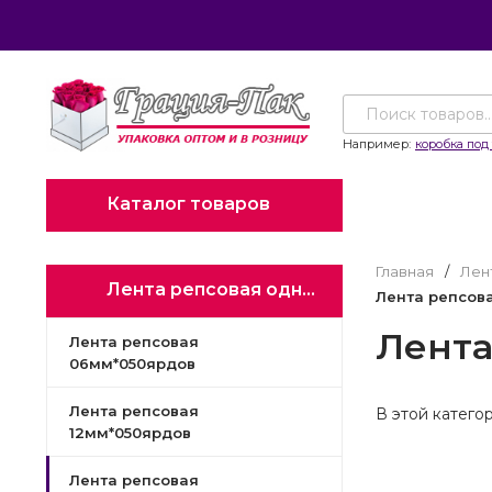
Например:
коробка под 
Каталог товаров
Главная
/
Лен
Лента репсовая однотонная
Лента репсов
Лента
Лента репсовая
06мм*050ярдов
Лента репсовая
В этой катего
12мм*050ярдов
Лента репсовая