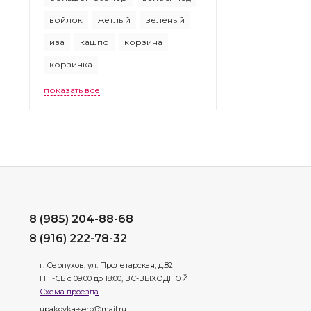
войлок
жетлый
зеленый
ива
кашпо
корзина
корзинка
показать все
8 (985) 204-88-68
8 (916) 222-78-32
г. Серпухов, ул. Пролетарская, д.82
ПН-СБ с 09:00 до 18:00, ВС-ВЫХОДНОЙ
Схема проезда
upakovka-serp@mail.ru