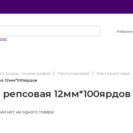
Избран
торт
та, шнуры, тесьма, рафия
/
Лента тканевая
/
Лента репсовая
ая 12мм*100ярдов
 репсовая 12мм*100ярдов
рии нет ни одного товара.