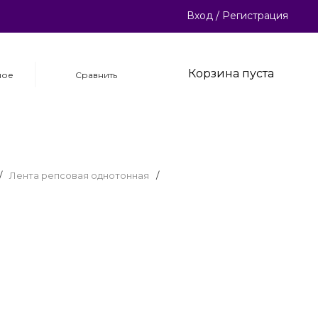
Вход
/
Регистрация
Корзина пуста
ное
Сравнить
/
Лента репсовая однотонная
/