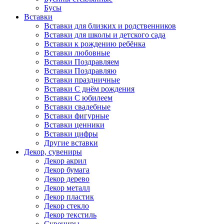
Бусы
Вставки
Вставки для близких и родственников
Вставки для школы и детского сада
Вставки к рождению ребёнка
Вставки любовные
Вставки Поздравляем
Вставки Поздравляю
Вставки праздничные
Вставки С днём рождения
Вставки С юбилеем
Вставки свадебные
Вставки фигурные
Вставки ценники
Вставки цифры
Другие вставки
Декор, сувениры
Декор акрил
Декор бумага
Декор дерево
Декор металл
Декор пластик
Декор стекло
Декор текстиль
Сувениры