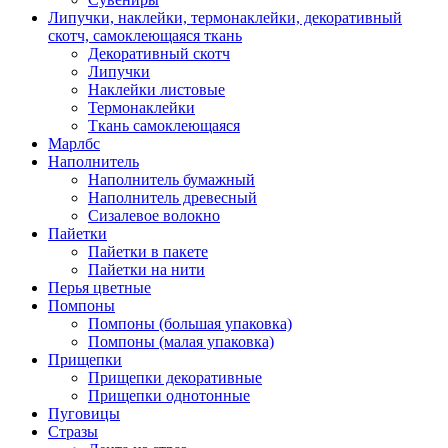
Липучки, наклейки, термонаклейки, декоративный
скотч, самоклеющаяся ткань
Декоративный скотч
Липучки
Наклейки листовые
Термонаклейки
Ткань самоклеющаяся
Марлбс
Наполнитель
Наполнитель бумажный
Наполнитель древесный
Сизалевое волокно
Пайетки
Пайетки в пакете
Пайетки на нити
Перья цветные
Помпоны
Помпоны (большая упаковка)
Помпоны (малая упаковка)
Прищепки
Прищепки декоративные
Прищепки однотонные
Пуговицы
Стразы