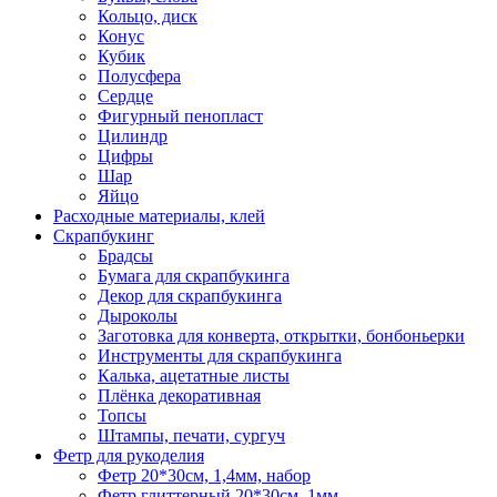
Кольцо, диск
Конус
Кубик
Полусфера
Сердце
Фигурный пенопласт
Цилиндр
Цифры
Шар
Яйцо
Расходные материалы, клей
Скрапбукинг
Брадсы
Бумага для скрапбукинга
Декор для скрапбукинга
Дыроколы
Заготовка для конверта, открытки, бонбоньерки
Инструменты для скрапбукинга
Калька, ацетатные листы
Плёнка декоративная
Топсы
Штампы, печати, сургуч
Фетр для рукоделия
Фетр 20*30см, 1,4мм, набор
Фетр глиттерный 20*30см, 1мм