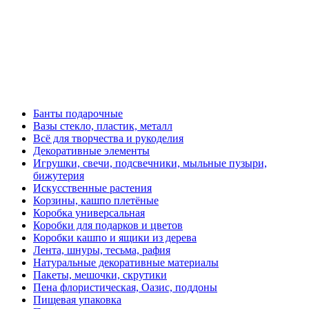
Банты подарочные
Вазы стекло, пластик, металл
Всё для творчества и рукоделия
Декоративные элементы
Игрушки, свечи, подсвечники, мыльные пузыри,
бижутерия
Искусственные растения
Корзины, кашпо плетёные
Коробка универсальная
Коробки для подарков и цветов
Коробки кашпо и ящики из дерева
Лента, шнуры, тесьма, рафия
Натуральные декоративные материалы
Пакеты, мешочки, скрутики
Пена флористическая, Оазис, поддоны
Пищевая упаковка