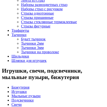
Лента из страз
Наборы разноцветных страз
Наборы страз с рисунком
Стразы однотонные
Стразы пришивные
Стразы стеклянные термоклеевые
Стразы фигурные
Трафареты
Тычинки
Букет тычинок
Тычинки 2мм
Тычинки 3мм
Тычинки на проволоке
Шильдики
Шляпки для игрушек
Игрушки, свечи, подсвечники,
мыльные пузыри, бижутерия
Бижутерия
Игрушки
Мыльные пузыри
Подсвечники
Свечи