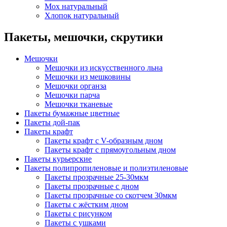
Мох натуральный
Хлопок натуральный
Пакеты, мешочки, скрутики
Мешочки
Мешочки из искусственного льна
Мешочки из мешковины
Мешочки органза
Мешочки парча
Мешочки тканевые
Пакеты бумажные цветные
Пакеты дой-пак
Пакеты крафт
Пакеты крафт с V-образным дном
Пакеты крафт с прямоугольным дном
Пакеты курьерские
Пакеты полипропиленовые и полиэтиленовые
Пакеты прозрачные 25-30мкм
Пакеты прозрачные с дном
Пакеты прозрачные со скотчем 30мкм
Пакеты с жёстким дном
Пакеты с рисунком
Пакеты с ушками