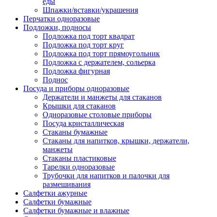
еды
Шпажки/вставки/украшения
Перчатки одноразовые
Подложки, подносы
Подложка под торт квадрат
Подложка под торт круг
Подложка под торт прямоугольник
Подложка с держателем, сольерка
Подложка фигурная
Поднос
Посуда и приборы одноразовые
Держатели и манжеты для стаканов
Крышки для стаканов
Одноразовые столовые приборы
Посуда кристаллическая
Стаканы бумажные
Стаканы для напитков, крышки, держатели,
манжеты
Стаканы пластиковые
Тарелки одноразовые
Трубочки для напитков и палочки для
размешивания
Салфетки ажурные
Салфетки бумажные
Салфетки бумажные и влажные