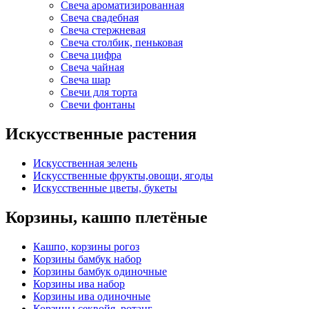
Свеча ароматизированная
Свеча свадебная
Свеча стержневая
Свеча столбик, пеньковая
Свеча цифра
Свеча чайная
Свеча шар
Свечи для торта
Свечи фонтаны
Искусственные растения
Искусственная зелень
Искусственные фрукты,овощи, ягоды
Искусственные цветы, букеты
Корзины, кашпо плетёные
Кашпо, корзины рогоз
Корзины бамбук набор
Корзины бамбук одиночные
Корзины ива набор
Корзины ива одиночные
Корзины секвойя, ротанг