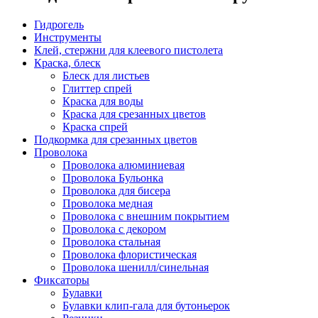
Гидрогель
Инструменты
Клей, стержни для клеевого пистолета
Краска, блеск
Блеск для листьев
Глиттер спрей
Краска для воды
Краска для срезанных цветов
Краска спрей
Подкормка для срезанных цветов
Проволока
Проволока алюминиевая
Проволока Бульонка
Проволока для бисера
Проволока медная
Проволока с внешним покрытием
Проволока с декором
Проволока стальная
Проволока флористическая
Проволока шенилл/синельная
Фиксаторы
Булавки
Булавки клип-гала для бутоньерок