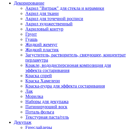
Декорирование
Акрил "Витраж" для стекла и керамики
Акрил для ткани
Акрил для точечной росписи
Акрил художественный
Акриловый контур
Грунт
Гуашь
Жидкий жемчуг
Жидкий пластик
Загуститель, растворитель, связующее, концентрат
перламутра
Кракле, вододисперсионая композиция для
эффекта состаривания
Краска спрей
Краска Хамелеон
Краска-пудра для эффекта состаривания
Лак
Морилка
Наборы для декупажа
Патинирующий воск
Поталь фольга
Текстурная паста/гель
Декупаж
Freeслайдеры