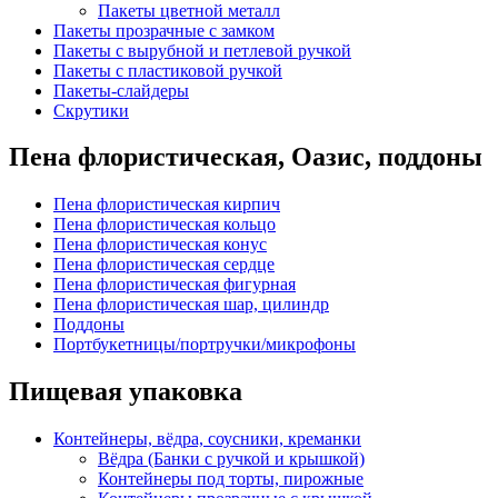
Пакеты цветной металл
Пакеты прозрачные с замком
Пакеты с вырубной и петлевой ручкой
Пакеты с пластиковой ручкой
Пакеты-слайдеры
Скрутики
Пена флористическая, Оазис, поддоны
Пена флористическая кирпич
Пена флористическая кольцо
Пена флористическая конус
Пена флористическая сердце
Пена флористическая фигурная
Пена флористическая шар, цилиндр
Поддоны
Портбукетницы/портручки/микрофоны
Пищевая упаковка
Контейнеры, вёдра, соусники, креманки
Вёдра (Банки с ручкой и крышкой)
Контейнеры под торты, пирожные