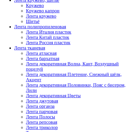
Лента кружево, шитьё
Кружево
Кружево капрон
Лента кружево
Шитьё
Лента полипропиленовая
Лента Италия пластик
Лента Китай пластик
Лента Россия пластик
Лента тканевая
Лента атласная
Лента бархатная
Лента декоративная Волна, Кант, Воздушный
поцелуй
Лента декоративная Плетение, Снежный шёлк,
Акцент
Лента декоративная Половинки, Пояс с бисером,
Лили
Лента декоративная Цветы
Лента джутовая
Лента органза
Лента парчовая
Лента Полосы
Лента репсовая
Лента триколор