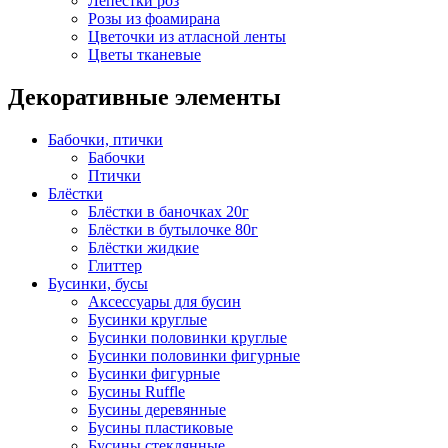
Лепестки роз
Розы из фоамирана
Цветочки из атласной ленты
Цветы тканевые
Декоративные элементы
Бабочки, птички
Бабочки
Птички
Блёстки
Блёстки в баночках 20г
Блёстки в бутылочке 80г
Блёстки жидкие
Глиттер
Бусинки, бусы
Аксессуары для бусин
Бусинки круглые
Бусинки половинки круглые
Бусинки половинки фигурные
Бусинки фигурные
Бусины Ruffle
Бусины деревянные
Бусины пластиковые
Бусины стеклянные