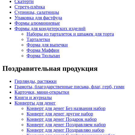
Скатерти
Стретч-плёнка
Супницы, салатницы
Упаковка для фастфуда
Формы алюминиевые
Формы для кондитерских изделий
Наборы из тарталеток и шпажек для торта
Тарталетки
Форма для выпечки
Форма Маффин
Форма Тюльпан
Поздравительная продукция
Гирлянды, растяжки
Грамоты, благодарственные письма, флаг, герб, гимн
Карточки, мини-открытки
Книги и журналы
Конверты для денег
Конверт для денег Без названия набор
Конверт для денег другие набор
Конверт для денег Подарок набор
Конверт для денег Поздравляем набор
Конверт для денег Поздравляю набор