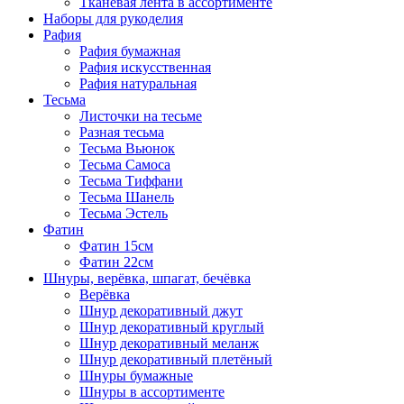
Тканевая лента в ассортименте
Наборы для рукоделия
Рафия
Рафия бумажная
Рафия искусственная
Рафия натуральная
Тесьма
Листочки на тесьме
Разная тесьма
Тесьма Вьюнок
Тесьма Самоса
Тесьма Тиффани
Тесьма Шанель
Тесьма Эстель
Фатин
Фатин 15см
Фатин 22см
Шнуры, верёвка, шпагат, бечёвка
Верёвка
Шнур декоративный джут
Шнур декоративный круглый
Шнур декоративный меланж
Шнур декоративный плетёный
Шнуры бумажные
Шнуры в ассортименте