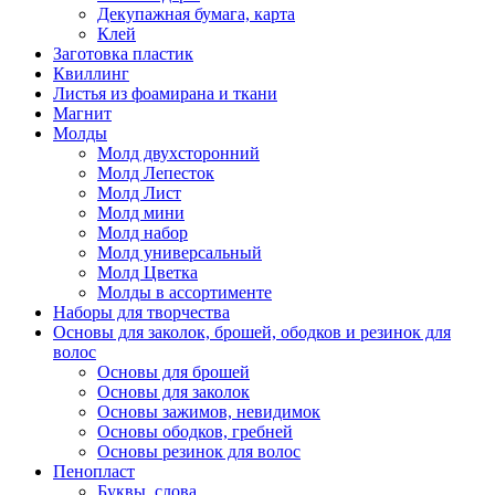
Декупажная бумага, карта
Клей
Заготовка пластик
Квиллинг
Листья из фоамирана и ткани
Магнит
Молды
Молд двухсторонний
Молд Лепесток
Молд Лист
Молд мини
Молд набор
Молд универсальный
Молд Цветка
Молды в ассортименте
Наборы для творчества
Основы для заколок, брошей, ободков и резинок для
волос
Основы для брошей
Основы для заколок
Основы зажимов, невидимок
Основы ободков, гребней
Основы резинок для волос
Пенопласт
Буквы, слова