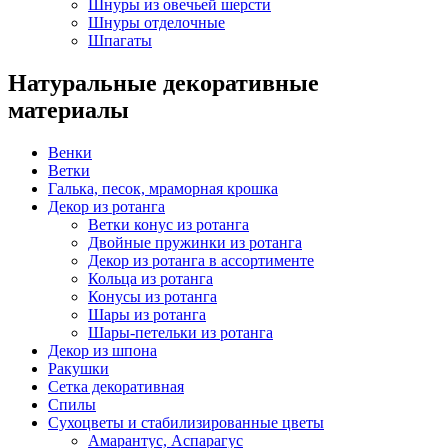
Шнуры из овечьей шерсти
Шнуры отделочные
Шпагаты
Натуральные декоративные
материалы
Венки
Ветки
Галька, песок, мраморная крошка
Декор из ротанга
Ветки конус из ротанга
Двойные пружинки из ротанга
Декор из ротанга в ассортименте
Кольца из ротанга
Конусы из ротанга
Шары из ротанга
Шары-петельки из ротанга
Декор из шпона
Ракушки
Сетка декоративная
Спилы
Сухоцветы и стабилизированные цветы
Амарантус, Аспарагус