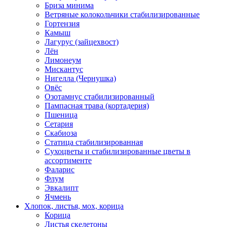
Бриза минима
Ветряные колокольчики стабилизированные
Гортензия
Камыш
Лагурус (зайцехвост)
Лён
Лимонеум
Мискантус
Нигелла (Чернушка)
Овёс
Озотамнус стабилизированный
Пампасная трава (кортадерия)
Пшеница
Сетария
Скабиоза
Статица стабилизированная
Сухоцветы и стабилизированные цветы в
ассортименте
Фаларис
Флум
Эвкалипт
Ячмень
Хлопок, листья, мох, корица
Корица
Листья скелетоны