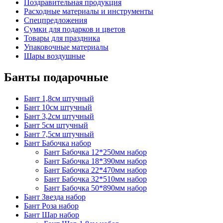
Поздравительная продукция
Расходные материалы и инструменты
Спецпредложения
Сумки для подарков и цветов
Товары для праздника
Упаковочные материалы
Шары воздушные
Банты подарочные
Бант 1,8см штучный
Бант 10см штучный
Бант 3,2см штучный
Бант 5см штучный
Бант 7,5см штучный
Бант Бабочка набор
Бант Бабочка 12*250мм набор
Бант Бабочка 18*390мм набор
Бант Бабочка 22*470мм набор
Бант Бабочка 32*510мм набор
Бант Бабочка 50*890мм набор
Бант Звезда набор
Бант Роза набор
Бант Шар набор