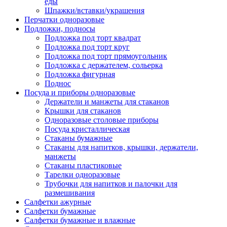
еды
Шпажки/вставки/украшения
Перчатки одноразовые
Подложки, подносы
Подложка под торт квадрат
Подложка под торт круг
Подложка под торт прямоугольник
Подложка с держателем, сольерка
Подложка фигурная
Поднос
Посуда и приборы одноразовые
Держатели и манжеты для стаканов
Крышки для стаканов
Одноразовые столовые приборы
Посуда кристаллическая
Стаканы бумажные
Стаканы для напитков, крышки, держатели,
манжеты
Стаканы пластиковые
Тарелки одноразовые
Трубочки для напитков и палочки для
размешивания
Салфетки ажурные
Салфетки бумажные
Салфетки бумажные и влажные