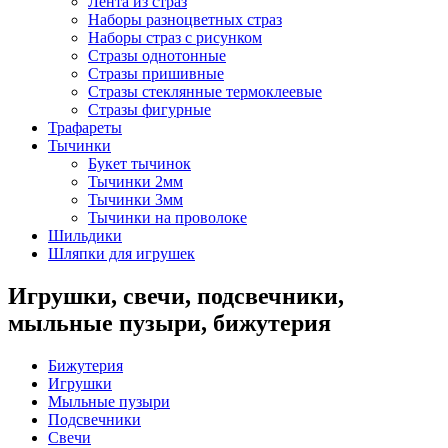
Лента из страз
Наборы разноцветных страз
Наборы страз с рисунком
Стразы однотонные
Стразы пришивные
Стразы стеклянные термоклеевые
Стразы фигурные
Трафареты
Тычинки
Букет тычинок
Тычинки 2мм
Тычинки 3мм
Тычинки на проволоке
Шильдики
Шляпки для игрушек
Игрушки, свечи, подсвечники,
мыльные пузыри, бижутерия
Бижутерия
Игрушки
Мыльные пузыри
Подсвечники
Свечи