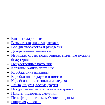
Банты подарочные
Вазы стекло, пластик, металл
Всё для творчества и рукоделия
Декоративные элементы
Игрушки, свечи, подсвечники, мыльные пузыри,
бижутерия
Искусственные растения
Корзины, кашпо плетёные
Коробка универсальная
Коробки для подарков и цветов
Коробки кашпо и ящики из дерева
Лента, шнуры, тесьма, рафия
Натуральные декоративные материалы
Пакеты, мешочки, скрутики
Пена флористическая, Оазис, поддоны
Пищевая упаковка