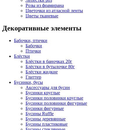
Лепестки роз
Розы из фоамирана
Цветочки из атласной ленты
Цветы тканевые
Декоративные элементы
Бабочки, птички
Бабочки
Птички
Блёстки
Блёстки в баночках 20г
Блёстки в бутылочке 80г
Блёстки жидкие
Глиттер
Бусинки, бусы
Аксессуары для бусин
Бусинки круглые
Бусинки половинки круглые
Бусинки половинки фигурные
Бусинки фигурные
Бусины Ruffle
Бусины деревянные
Бусины пластиковые
Бусины стеклянные