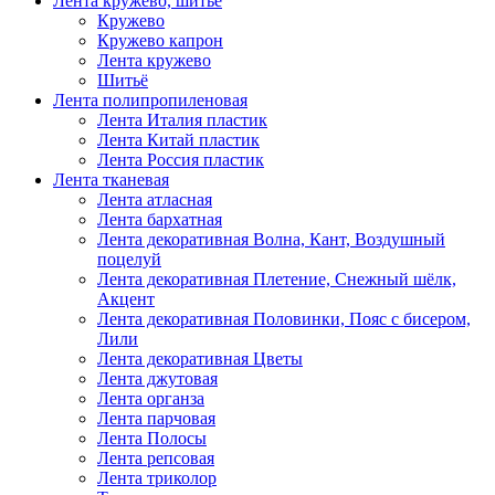
Лента кружево, шитьё
Кружево
Кружево капрон
Лента кружево
Шитьё
Лента полипропиленовая
Лента Италия пластик
Лента Китай пластик
Лента Россия пластик
Лента тканевая
Лента атласная
Лента бархатная
Лента декоративная Волна, Кант, Воздушный
поцелуй
Лента декоративная Плетение, Снежный шёлк,
Акцент
Лента декоративная Половинки, Пояс с бисером,
Лили
Лента декоративная Цветы
Лента джутовая
Лента органза
Лента парчовая
Лента Полосы
Лента репсовая
Лента триколор