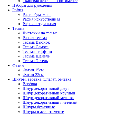
Тканевая лента в ассортименте
Наборы для рукоделия
Рафия
Рафия бумажная
Рафия искусственная
Рафия натуральная
Тесьма
Листочки на тесьме
Разная тесьма
Тесьма Вьюнок
Тесьма Самоса
Тесьма Тиффани
Тесьма Шанель
Тесьма Эстель
Фатин
Фатин 15см
Фатин 22см
Шнуры, верёвка, шпагат, бечёвка
Верёвка
Шнур декоративный джут
Шнур декоративный круглый
Шнур декоративный меланж
Шнур декоративный плетёный
Шнуры бумажные
Шнуры в ассортименте