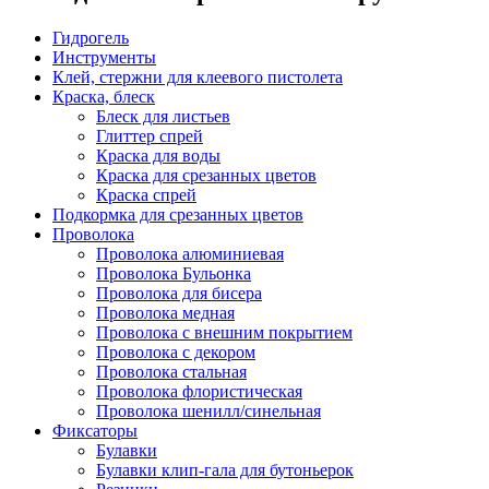
Гидрогель
Инструменты
Клей, стержни для клеевого пистолета
Краска, блеск
Блеск для листьев
Глиттер спрей
Краска для воды
Краска для срезанных цветов
Краска спрей
Подкормка для срезанных цветов
Проволока
Проволока алюминиевая
Проволока Бульонка
Проволока для бисера
Проволока медная
Проволока с внешним покрытием
Проволока с декором
Проволока стальная
Проволока флористическая
Проволока шенилл/синельная
Фиксаторы
Булавки
Булавки клип-гала для бутоньерок