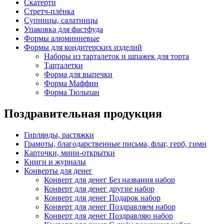
Скатерти
Стретч-плёнка
Супницы, салатницы
Упаковка для фастфуда
Формы алюминиевые
Формы для кондитерских изделий
Наборы из тарталеток и шпажек для торта
Тарталетки
Форма для выпечки
Форма Маффин
Форма Тюльпан
Поздравительная продукция
Гирлянды, растяжки
Грамоты, благодарственные письма, флаг, герб, гимн
Карточки, мини-открытки
Книги и журналы
Конверты для денег
Конверт для денег Без названия набор
Конверт для денег другие набор
Конверт для денег Подарок набор
Конверт для денег Поздравляем набор
Конверт для денег Поздравляю набор