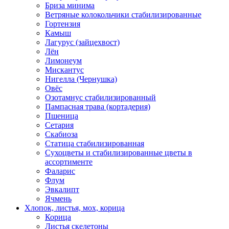
Бриза минима
Ветряные колокольчики стабилизированные
Гортензия
Камыш
Лагурус (зайцехвост)
Лён
Лимонеум
Мискантус
Нигелла (Чернушка)
Овёс
Озотамнус стабилизированный
Пампасная трава (кортадерия)
Пшеница
Сетария
Скабиоза
Статица стабилизированная
Сухоцветы и стабилизированные цветы в
ассортименте
Фаларис
Флум
Эвкалипт
Ячмень
Хлопок, листья, мох, корица
Корица
Листья скелетоны