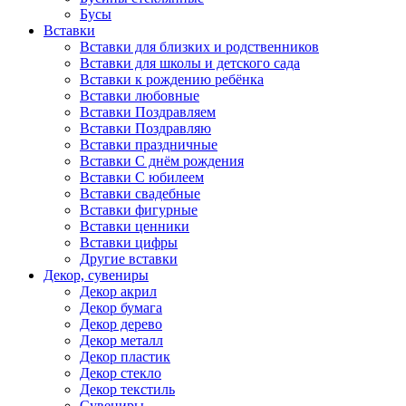
Бусы
Вставки
Вставки для близких и родственников
Вставки для школы и детского сада
Вставки к рождению ребёнка
Вставки любовные
Вставки Поздравляем
Вставки Поздравляю
Вставки праздничные
Вставки С днём рождения
Вставки С юбилеем
Вставки свадебные
Вставки фигурные
Вставки ценники
Вставки цифры
Другие вставки
Декор, сувениры
Декор акрил
Декор бумага
Декор дерево
Декор металл
Декор пластик
Декор стекло
Декор текстиль
Сувениры