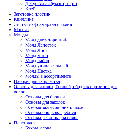
Декупажная бумага, карта
Клей
Заготовка пластик
Квиллинг
Листья из фоамирана и ткани
Магнит
Молды
Молд двухсторонний
Молд Лепесток
Молд Лист
Молд мини
Молд набор
Молд универсальный
Молд Цветка
Молды в ассортименте
Наборы для творчества
Основы для заколок, брошей, ободков и резинок для
волос
Основы для брошей
Основы для заколок
Основы зажимов, невидимок
Основы ободков, гребней
Основы резинок для волос
Пенопласт
Буквы, слова