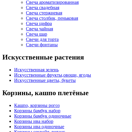
Свеча ароматизированная
Свеча свадебная
Свеча стержневая
Свеча столбик, пеньковая
Свеча цифра
Свеча чайная
Свеча шар
Свечи для торта
Свечи фонтаны
Искусственные растения
Искусственная зелень
Искусственные фрукты,овощи, ягоды
Искусственные цветы, букеты
Корзины, кашпо плетёные
Кашпо, корзины рогоз
Корзины бамбук набор
Корзины бамбук одиночные
Корзины ива набор
Корзины ива одиночные
Корзины секвойя, ротанг