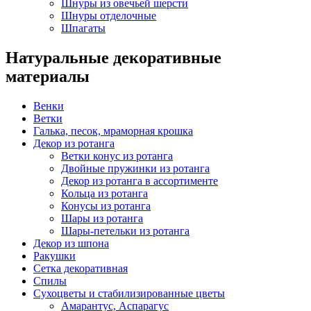
Шнуры из овечьей шерсти
Шнуры отделочные
Шпагаты
Натуральные декоративные
материалы
Венки
Ветки
Галька, песок, мраморная крошка
Декор из ротанга
Ветки конус из ротанга
Двойные пружинки из ротанга
Декор из ротанга в ассортименте
Кольца из ротанга
Конусы из ротанга
Шары из ротанга
Шары-петельки из ротанга
Декор из шпона
Ракушки
Сетка декоративная
Спилы
Сухоцветы и стабилизированные цветы
Амарантус, Аспарагус