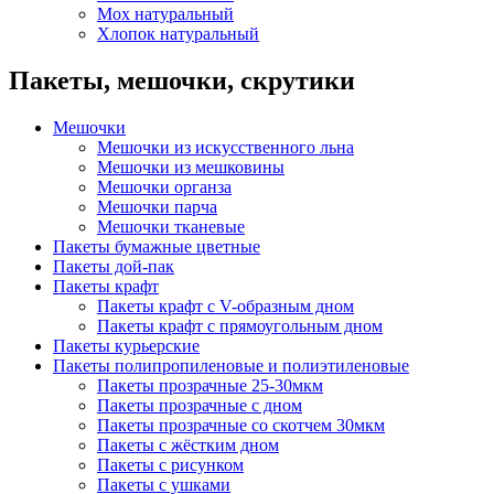
Мох натуральный
Хлопок натуральный
Пакеты, мешочки, скрутики
Мешочки
Мешочки из искусственного льна
Мешочки из мешковины
Мешочки органза
Мешочки парча
Мешочки тканевые
Пакеты бумажные цветные
Пакеты дой-пак
Пакеты крафт
Пакеты крафт с V-образным дном
Пакеты крафт с прямоугольным дном
Пакеты курьерские
Пакеты полипропиленовые и полиэтиленовые
Пакеты прозрачные 25-30мкм
Пакеты прозрачные с дном
Пакеты прозрачные со скотчем 30мкм
Пакеты с жёстким дном
Пакеты с рисунком
Пакеты с ушками