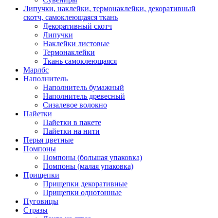
Липучки, наклейки, термонаклейки, декоративный
скотч, самоклеющаяся ткань
Декоративный скотч
Липучки
Наклейки листовые
Термонаклейки
Ткань самоклеющаяся
Марлбс
Наполнитель
Наполнитель бумажный
Наполнитель древесный
Сизалевое волокно
Пайетки
Пайетки в пакете
Пайетки на нити
Перья цветные
Помпоны
Помпоны (большая упаковка)
Помпоны (малая упаковка)
Прищепки
Прищепки декоративные
Прищепки однотонные
Пуговицы
Стразы