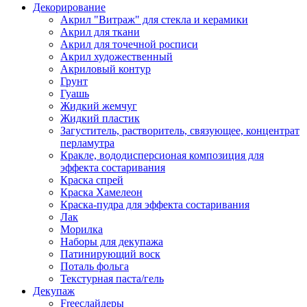
Декорирование
Акрил "Витраж" для стекла и керамики
Акрил для ткани
Акрил для точечной росписи
Акрил художественный
Акриловый контур
Грунт
Гуашь
Жидкий жемчуг
Жидкий пластик
Загуститель, растворитель, связующее, концентрат
перламутра
Кракле, вододисперсионая композиция для
эффекта состаривания
Краска спрей
Краска Хамелеон
Краска-пудра для эффекта состаривания
Лак
Морилка
Наборы для декупажа
Патинирующий воск
Поталь фольга
Текстурная паста/гель
Декупаж
Freeслайдеры