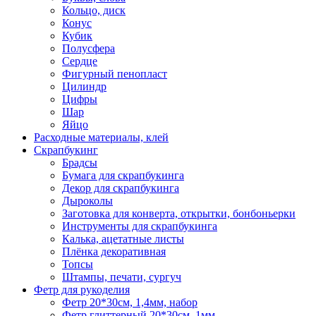
Кольцо, диск
Конус
Кубик
Полусфера
Сердце
Фигурный пенопласт
Цилиндр
Цифры
Шар
Яйцо
Расходные материалы, клей
Скрапбукинг
Брадсы
Бумага для скрапбукинга
Декор для скрапбукинга
Дыроколы
Заготовка для конверта, открытки, бонбоньерки
Инструменты для скрапбукинга
Калька, ацетатные листы
Плёнка декоративная
Топсы
Штампы, печати, сургуч
Фетр для рукоделия
Фетр 20*30см, 1,4мм, набор
Фетр глиттерный 20*30см, 1мм