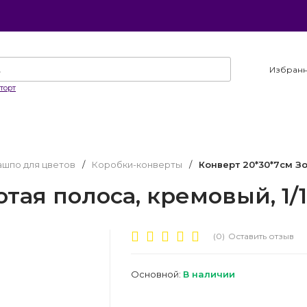
Избран
торт
ашпо для цветов
/
Коробки-конверты
/
Конверт 20*30*7см Зо
тая полоса, кремовый, 1/
(0)
Оставить отзыв
Основной:
В наличии