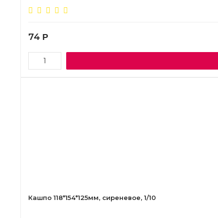
74
Р
Кашпо 118*154*125мм, сиреневое, 1/10