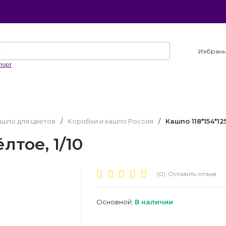
Избран
торт
ашпо для цветов
/
Коробки и кашпо Россия
/
Кашпо 118*154*12
лтое, 1/10
(0)
Оставить отзыв
Основной:
В наличии