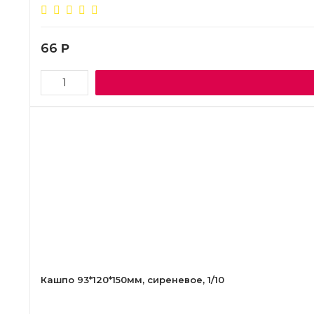
66
Р
Кашпо 93*120*150мм, сиреневое, 1/10