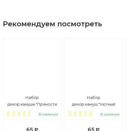
Рекомендуем посмотреть
Набор
Набор
декор.камушк."Пряности
декор.камуш."Уютный
и радости",6,5*6,5см, 1/6
новый год",6.5*6,5см, 1/6
В наличии
В наличии
65
65
Р
Р