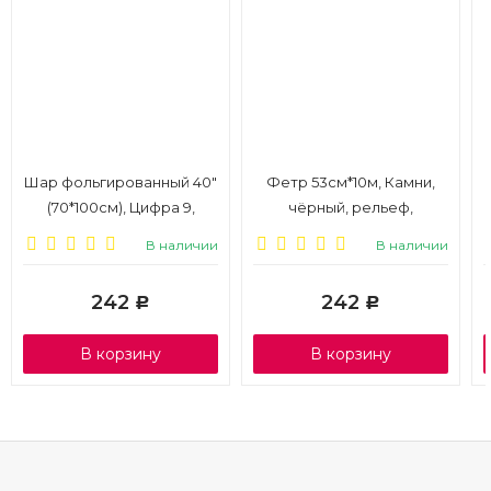
Шар фольгированный 40"
Фетр 53см*10м, Камни,
(70*100см), Цифра 9,
чёрный, рельеф,
золото
водонепр
В наличии
В наличии
242
242
Р
Р
В корзину
В корзину