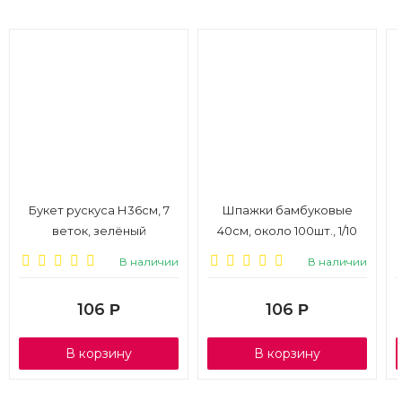
Букет рускуса Н36см, 7
Шпажки бамбуковые
веток, зелёный
40см, около 100шт., 1/10
В наличии
В наличии
106
106
Р
Р
В корзину
В корзину