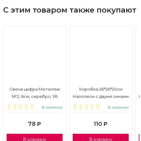
С этим товаром также покупают
Свеча цифра Металлик
Коробка 26*26*20см
№2, 6см, серебро, 1/6
Наполеон с двумя окнами
и ручками, белый, 1/20
В наличии
В наличии
78
110
Р
Р
В корзину
В корзину