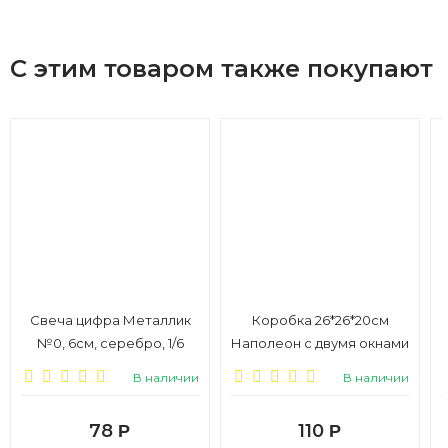
С этим товаром также покупают
Свеча цифра Металлик
Коробка 26*26*20см
№0, 6см, серебро, 1/6
Наполеон с двумя окнами
и ручками, белый, 1/20
В наличии
В наличии
78
110
Р
Р