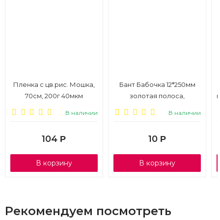
Пленка с цв.рис. Мошка,
Бант Бабочка 12*250мм
70см, 200г 40мкм
золотая полоса,
розовый
салатовый, 10 шт.
В наличии
В наличии
104
10
Р
Р
В корзину
В корзину
Рекомендуем посмотреть