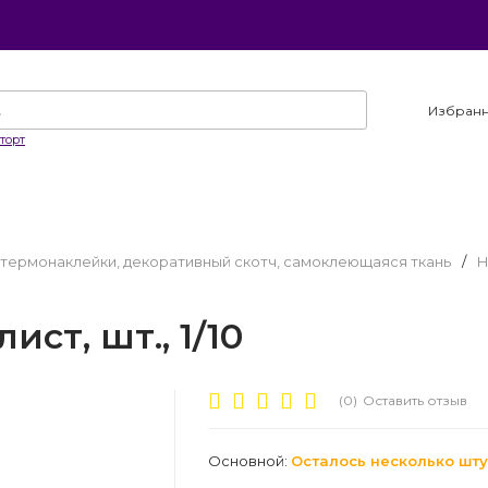
Избран
торт
, термонаклейки, декоративный скотч, самоклеющаяся ткань
/
Н
ст, шт., 1/10
(0)
Оставить отзыв
Основной:
Осталось несколько шту