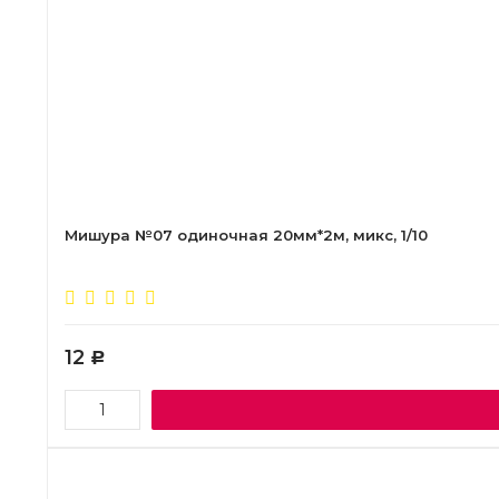
Мишура №07 одиночная 20мм*2м, микс, 1/10
12
Р