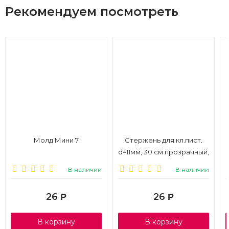
Рекомендуем посмотреть
Молд Мини 7
Стержень для кл.пист.
d=11мм, 30 см прозрачный,
1/34
В наличии
В наличии
26
26
Р
Р
В корзину
В корзину