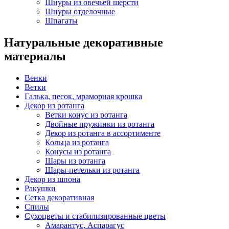
Шнуры из овечьей шерсти
Шнуры отделочные
Шпагаты
Натуральные декоративные
материалы
Венки
Ветки
Галька, песок, мраморная крошка
Декор из ротанга
Ветки конус из ротанга
Двойные пружинки из ротанга
Декор из ротанга в ассортименте
Кольца из ротанга
Конусы из ротанга
Шары из ротанга
Шары-петельки из ротанга
Декор из шпона
Ракушки
Сетка декоративная
Спилы
Сухоцветы и стабилизированные цветы
Амарантус, Аспарагус