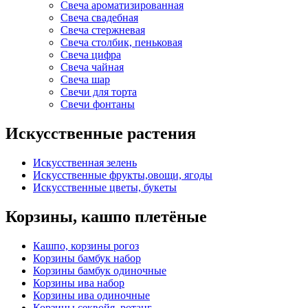
Свеча ароматизированная
Свеча свадебная
Свеча стержневая
Свеча столбик, пеньковая
Свеча цифра
Свеча чайная
Свеча шар
Свечи для торта
Свечи фонтаны
Искусственные растения
Искусственная зелень
Искусственные фрукты,овощи, ягоды
Искусственные цветы, букеты
Корзины, кашпо плетёные
Кашпо, корзины рогоз
Корзины бамбук набор
Корзины бамбук одиночные
Корзины ива набор
Корзины ива одиночные
Корзины секвойя, ротанг