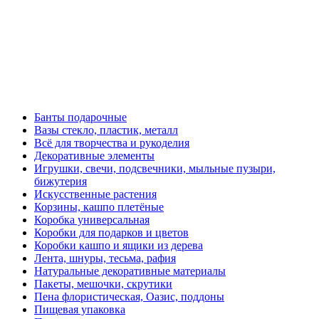
Банты подарочные
Вазы стекло, пластик, металл
Всё для творчества и рукоделия
Декоративные элементы
Игрушки, свечи, подсвечники, мыльные пузыри,
бижутерия
Искусственные растения
Корзины, кашпо плетёные
Коробка универсальная
Коробки для подарков и цветов
Коробки кашпо и ящики из дерева
Лента, шнуры, тесьма, рафия
Натуральные декоративные материалы
Пакеты, мешочки, скрутики
Пена флористическая, Оазис, поддоны
Пищевая упаковка