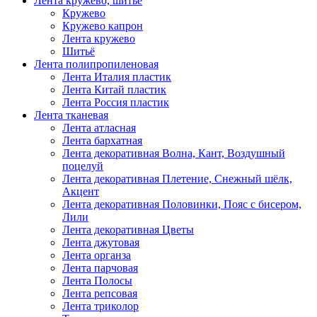
Лента кружево, шитьё
Кружево
Кружево капрон
Лента кружево
Шитьё
Лента полипропиленовая
Лента Италия пластик
Лента Китай пластик
Лента Россия пластик
Лента тканевая
Лента атласная
Лента бархатная
Лента декоративная Волна, Кант, Воздушный
поцелуй
Лента декоративная Плетение, Снежный шёлк,
Акцент
Лента декоративная Половинки, Пояс с бисером,
Лили
Лента декоративная Цветы
Лента джутовая
Лента органза
Лента парчовая
Лента Полосы
Лента репсовая
Лента триколор