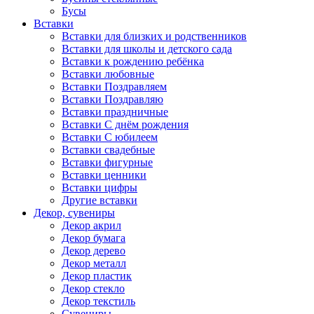
Бусы
Вставки
Вставки для близких и родственников
Вставки для школы и детского сада
Вставки к рождению ребёнка
Вставки любовные
Вставки Поздравляем
Вставки Поздравляю
Вставки праздничные
Вставки С днём рождения
Вставки С юбилеем
Вставки свадебные
Вставки фигурные
Вставки ценники
Вставки цифры
Другие вставки
Декор, сувениры
Декор акрил
Декор бумага
Декор дерево
Декор металл
Декор пластик
Декор стекло
Декор текстиль
Сувениры