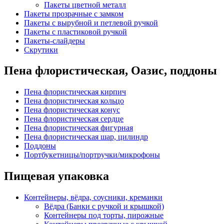
Пакеты цветной металл
Пакеты прозрачные с замком
Пакеты с вырубной и петлевой ручкой
Пакеты с пластиковой ручкой
Пакеты-слайдеры
Скрутики
Пена флористическая, Оазис, поддоны
Пена флористическая кирпич
Пена флористическая кольцо
Пена флористическая конус
Пена флористическая сердце
Пена флористическая фигурная
Пена флористическая шар, цилиндр
Поддоны
Портбукетницы/портручки/микрофоны
Пищевая упаковка
Контейнеры, вёдра, соусники, креманки
Вёдра (Банки с ручкой и крышкой)
Контейнеры под торты, пирожные