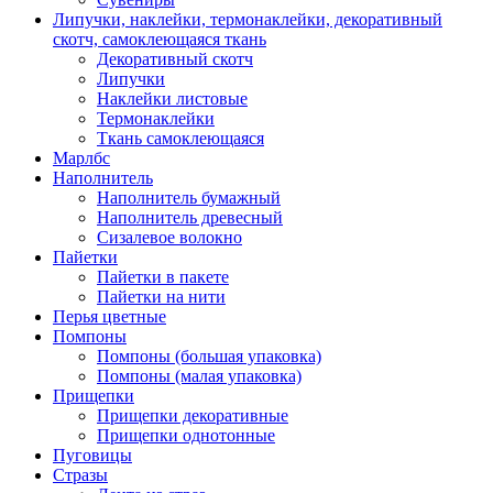
Липучки, наклейки, термонаклейки, декоративный
скотч, самоклеющаяся ткань
Декоративный скотч
Липучки
Наклейки листовые
Термонаклейки
Ткань самоклеющаяся
Марлбс
Наполнитель
Наполнитель бумажный
Наполнитель древесный
Сизалевое волокно
Пайетки
Пайетки в пакете
Пайетки на нити
Перья цветные
Помпоны
Помпоны (большая упаковка)
Помпоны (малая упаковка)
Прищепки
Прищепки декоративные
Прищепки однотонные
Пуговицы
Стразы