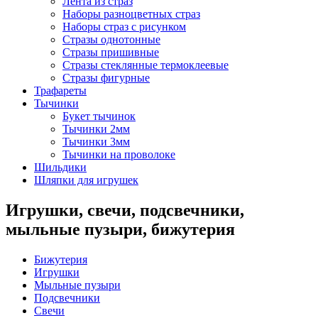
Лента из страз
Наборы разноцветных страз
Наборы страз с рисунком
Стразы однотонные
Стразы пришивные
Стразы стеклянные термоклеевые
Стразы фигурные
Трафареты
Тычинки
Букет тычинок
Тычинки 2мм
Тычинки 3мм
Тычинки на проволоке
Шильдики
Шляпки для игрушек
Игрушки, свечи, подсвечники,
мыльные пузыри, бижутерия
Бижутерия
Игрушки
Мыльные пузыри
Подсвечники
Свечи