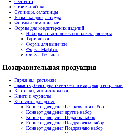
Скатерти
Стретч-плёнка
Супницы, салатницы
Упаковка для фастфуда
Формы алюминиевые
Формы для кондитерских изделий
Наборы из тарталеток и шпажек для торта
Тарталетки
Форма для выпечки
Форма Маффин
Форма Тюльпан
Поздравительная продукция
Гирлянды, растяжки
Грамоты, благодарственные письма, флаг, герб, гимн
Карточки, мини-открытки
Книги и журналы
Конверты для денег
Конверт для денег Без названия набор
Конверт для денег другие набор
Конверт для денег Подарок набор
Конверт для денег Поздравляем набор
Конверт для денег Поздравляю набор