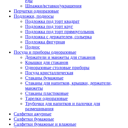
еды
Шпажки/вставки/украшения
Перчатки одноразовые
Подложки, подносы
Подложка под торт квадрат
Подложка под торт круг
Подложка под торт прямоугольник
Подложка с держателем, сольерка
Подложка фигурная
Поднос
Посуда и приборы одноразовые
Держатели и манжеты для стаканов
Крышки для стаканов
Одноразовые столовые приборы
Посуда кристаллическая
Стаканы бумажные
Стаканы для напитков, крышки, держатели,
манжеты
Стаканы пластиковые
Тарелки одноразовые
Трубочки для напитков и палочки для
размешивания
Салфетки ажурные
Салфетки бумажные
Салфетки бумажные и влажные