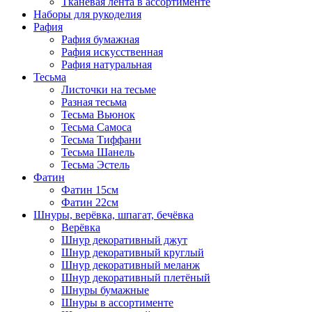
Тканевая лента в ассортименте
Наборы для рукоделия
Рафия
Рафия бумажная
Рафия искусственная
Рафия натуральная
Тесьма
Листочки на тесьме
Разная тесьма
Тесьма Вьюнок
Тесьма Самоса
Тесьма Тиффани
Тесьма Шанель
Тесьма Эстель
Фатин
Фатин 15см
Фатин 22см
Шнуры, верёвка, шпагат, бечёвка
Верёвка
Шнур декоративный джут
Шнур декоративный круглый
Шнур декоративный меланж
Шнур декоративный плетёный
Шнуры бумажные
Шнуры в ассортименте