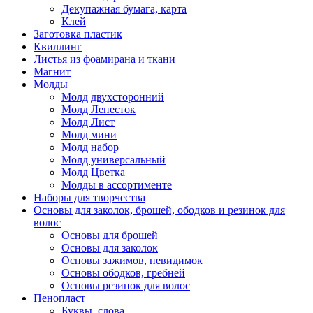
Декупажная бумага, карта
Клей
Заготовка пластик
Квиллинг
Листья из фоамирана и ткани
Магнит
Молды
Молд двухсторонний
Молд Лепесток
Молд Лист
Молд мини
Молд набор
Молд универсальный
Молд Цветка
Молды в ассортименте
Наборы для творчества
Основы для заколок, брошей, ободков и резинок для
волос
Основы для брошей
Основы для заколок
Основы зажимов, невидимок
Основы ободков, гребней
Основы резинок для волос
Пенопласт
Буквы, слова