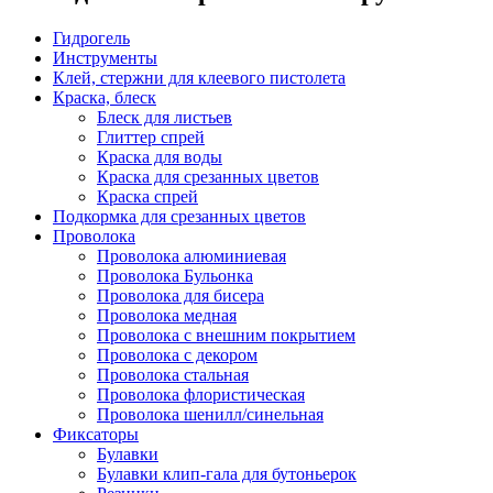
Гидрогель
Инструменты
Клей, стержни для клеевого пистолета
Краска, блеск
Блеск для листьев
Глиттер спрей
Краска для воды
Краска для срезанных цветов
Краска спрей
Подкормка для срезанных цветов
Проволока
Проволока алюминиевая
Проволока Бульонка
Проволока для бисера
Проволока медная
Проволока с внешним покрытием
Проволока с декором
Проволока стальная
Проволока флористическая
Проволока шенилл/синельная
Фиксаторы
Булавки
Булавки клип-гала для бутоньерок