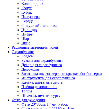
Кольцо, диск
Конус
Кубик
Полусфера
Сердце
Фигурный пенопласт
Цилиндр
Цифры
Шар
Яйцо
Расходные материалы, клей
Скрапбукинг
Брадсы
Бумага для скрапбукинга
Декор для скрапбукинга
Дыроколы
Заготовка для конверта, открытки, бонбоньерки
Инструменты для скрапбукинга
Калька, ацетатные листы
Плёнка декоративная
Топсы
Штампы, печати, сургуч
Фетр для рукоделия
Фетр 20*30см, 1,4мм, набор
Фетр глиттерный 20*30см, 1мм