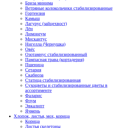
Бриза минима
Ветряные колокольчики стабилизированные
Гортензия
Камыш
Лагурус (зайцехвост)
Лён
Лимонеум
Мискантус
Нигелла (Чернушка)
Овёс
Озотамнус стабилизированный
Пампасная трава (кортадерия)
Пшеница
Сетария
Скабиоза
Статица стабилизированная
Сухоцветы и стабилизированные цветы в
ассортименте
Фаларис
Флум
Эвкалипт
Ячмень
Хлопок, листья, мох, корица
Корица
Листья скелетоны