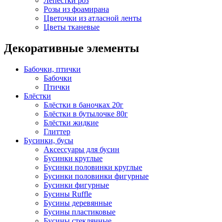
Лепестки роз
Розы из фоамирана
Цветочки из атласной ленты
Цветы тканевые
Декоративные элементы
Бабочки, птички
Бабочки
Птички
Блёстки
Блёстки в баночках 20г
Блёстки в бутылочке 80г
Блёстки жидкие
Глиттер
Бусинки, бусы
Аксессуары для бусин
Бусинки круглые
Бусинки половинки круглые
Бусинки половинки фигурные
Бусинки фигурные
Бусины Ruffle
Бусины деревянные
Бусины пластиковые
Бусины стеклянные