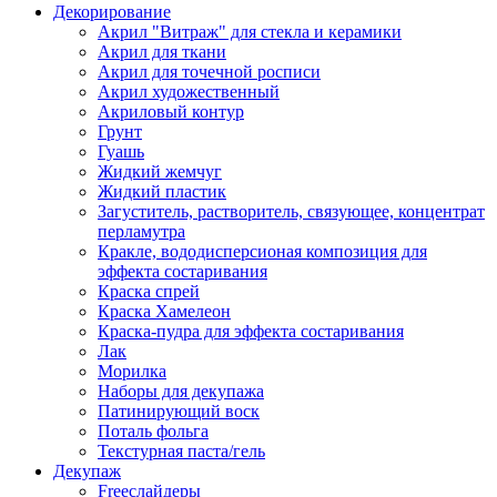
Декорирование
Акрил "Витраж" для стекла и керамики
Акрил для ткани
Акрил для точечной росписи
Акрил художественный
Акриловый контур
Грунт
Гуашь
Жидкий жемчуг
Жидкий пластик
Загуститель, растворитель, связующее, концентрат
перламутра
Кракле, вододисперсионая композиция для
эффекта состаривания
Краска спрей
Краска Хамелеон
Краска-пудра для эффекта состаривания
Лак
Морилка
Наборы для декупажа
Патинирующий воск
Поталь фольга
Текстурная паста/гель
Декупаж
Freeслайдеры