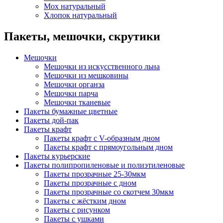
Мох натуральный
Хлопок натуральный
Пакеты, мешочки, скрутики
Мешочки
Мешочки из искусственного льна
Мешочки из мешковины
Мешочки органза
Мешочки парча
Мешочки тканевые
Пакеты бумажные цветные
Пакеты дой-пак
Пакеты крафт
Пакеты крафт с V-образным дном
Пакеты крафт с прямоугольным дном
Пакеты курьерские
Пакеты полипропиленовые и полиэтиленовые
Пакеты прозрачные 25-30мкм
Пакеты прозрачные с дном
Пакеты прозрачные со скотчем 30мкм
Пакеты с жёстким дном
Пакеты с рисунком
Пакеты с ушками