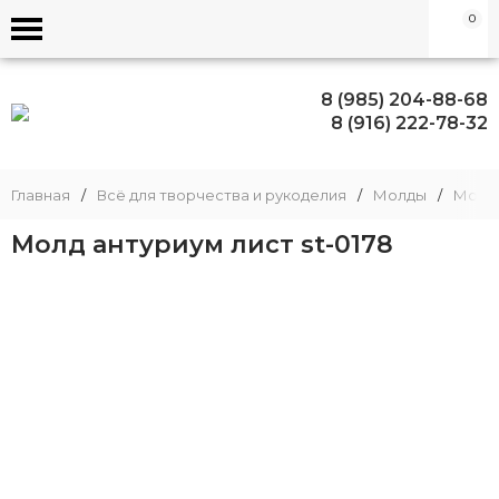
0
8 (985) 204-88-68
8 (916) 222-78-32
Главная
/
Всё для творчества и рукоделия
/
Молды
/
Молд
Молд антуриум лист st-0178