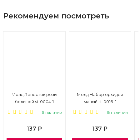
Рекомендуем посмотреть
Молд Лепесток розы
Молд Набор орхидея
большой st-0004-1
малый st-0016- 1
В наличии
В наличии
137
Р
137
Р