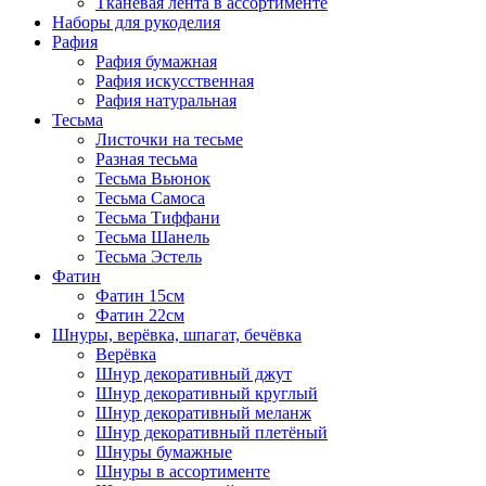
Тканевая лента в ассортименте
Наборы для рукоделия
Рафия
Рафия бумажная
Рафия искусственная
Рафия натуральная
Тесьма
Листочки на тесьме
Разная тесьма
Тесьма Вьюнок
Тесьма Самоса
Тесьма Тиффани
Тесьма Шанель
Тесьма Эстель
Фатин
Фатин 15см
Фатин 22см
Шнуры, верёвка, шпагат, бечёвка
Верёвка
Шнур декоративный джут
Шнур декоративный круглый
Шнур декоративный меланж
Шнур декоративный плетёный
Шнуры бумажные
Шнуры в ассортименте