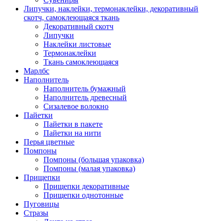
Липучки, наклейки, термонаклейки, декоративный
скотч, самоклеющаяся ткань
Декоративный скотч
Липучки
Наклейки листовые
Термонаклейки
Ткань самоклеющаяся
Марлбс
Наполнитель
Наполнитель бумажный
Наполнитель древесный
Сизалевое волокно
Пайетки
Пайетки в пакете
Пайетки на нити
Перья цветные
Помпоны
Помпоны (большая упаковка)
Помпоны (малая упаковка)
Прищепки
Прищепки декоративные
Прищепки однотонные
Пуговицы
Стразы