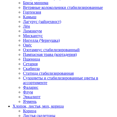
Бриза минима
Ветряные колокольчики стабилизированные
Гортензия
Камыш
Лагурус (зайцехвост)
Лён
Лимонеум
Мискантус
Нигелла (Чернушка)
Овёс
Озотамнус стабилизированный
Пампасная трава (кортадерия)
Пшеница
Сетария
Скабиоза
Статица стабилизированная
Сухоцветы и стабилизированные цветы в
ассортименте
Фаларис
Флум
Эвкалипт
Ячмень
Хлопок, листья, мох, корица
Корица
Листья скелетоны