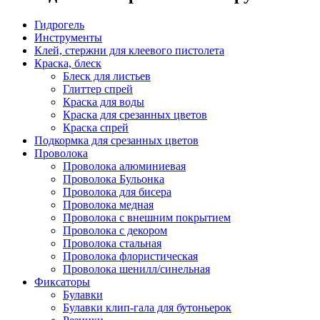
Гидрогель
Инструменты
Клей, стержни для клеевого пистолета
Краска, блеск
Блеск для листьев
Глиттер спрей
Краска для воды
Краска для срезанных цветов
Краска спрей
Подкормка для срезанных цветов
Проволока
Проволока алюминиевая
Проволока Бульонка
Проволока для бисера
Проволока медная
Проволока с внешним покрытием
Проволока с декором
Проволока стальная
Проволока флористическая
Проволока шенилл/синельная
Фиксаторы
Булавки
Булавки клип-гала для бутоньерок