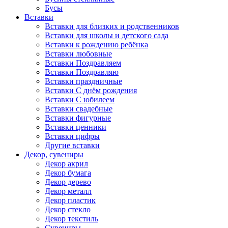
Бусы
Вставки
Вставки для близких и родственников
Вставки для школы и детского сада
Вставки к рождению ребёнка
Вставки любовные
Вставки Поздравляем
Вставки Поздравляю
Вставки праздничные
Вставки С днём рождения
Вставки С юбилеем
Вставки свадебные
Вставки фигурные
Вставки ценники
Вставки цифры
Другие вставки
Декор, сувениры
Декор акрил
Декор бумага
Декор дерево
Декор металл
Декор пластик
Декор стекло
Декор текстиль
Сувениры