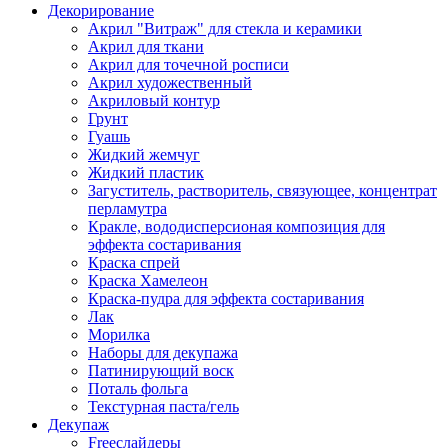
Декорирование
Акрил "Витраж" для стекла и керамики
Акрил для ткани
Акрил для точечной росписи
Акрил художественный
Акриловый контур
Грунт
Гуашь
Жидкий жемчуг
Жидкий пластик
Загуститель, растворитель, связующее, концентрат
перламутра
Кракле, вододисперсионая композиция для
эффекта состаривания
Краска спрей
Краска Хамелеон
Краска-пудра для эффекта состаривания
Лак
Морилка
Наборы для декупажа
Патинирующий воск
Поталь фольга
Текстурная паста/гель
Декупаж
Freeслайдеры