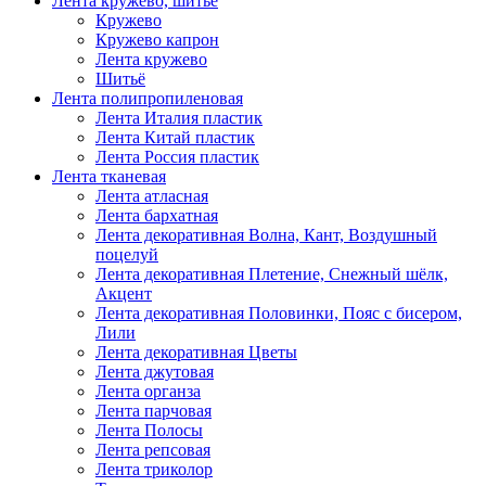
Лента кружево, шитьё
Кружево
Кружево капрон
Лента кружево
Шитьё
Лента полипропиленовая
Лента Италия пластик
Лента Китай пластик
Лента Россия пластик
Лента тканевая
Лента атласная
Лента бархатная
Лента декоративная Волна, Кант, Воздушный
поцелуй
Лента декоративная Плетение, Снежный шёлк,
Акцент
Лента декоративная Половинки, Пояс с бисером,
Лили
Лента декоративная Цветы
Лента джутовая
Лента органза
Лента парчовая
Лента Полосы
Лента репсовая
Лента триколор