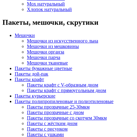
Мох натуральный
Хлопок натуральный
Пакеты, мешочки, скрутики
Мешочки
Мешочки из искусственного льна
Мешочки из мешковины
Мешочки органза
Мешочки парча
Мешочки тканевые
Пакеты бумажные цветные
Пакеты дой-пак
Пакеты крафт
Пакеты крафт с V-образным дном
Пакеты крафт с прямоугольным дном
Пакеты курьерские
Пакеты полипропиленовые и полиэтиленовые
Пакеты прозрачные 25-30мкм
Пакеты прозрачные с дном
Пакеты прозрачные со скотчем 30мкм
Пакеты с жёстким дном
Пакеты с рисунком
Пакеты с ушками