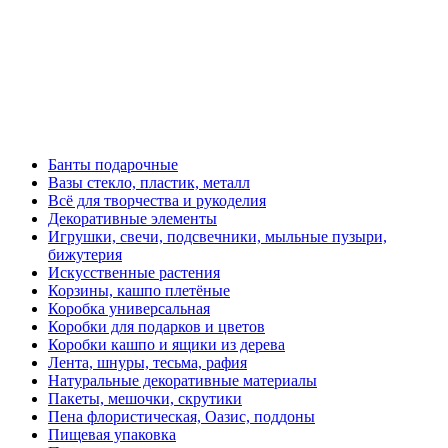
Банты подарочные
Вазы стекло, пластик, металл
Всё для творчества и рукоделия
Декоративные элементы
Игрушки, свечи, подсвечники, мыльные пузыри,
бижутерия
Искусственные растения
Корзины, кашпо плетёные
Коробка универсальная
Коробки для подарков и цветов
Коробки кашпо и ящики из дерева
Лента, шнуры, тесьма, рафия
Натуральные декоративные материалы
Пакеты, мешочки, скрутики
Пена флористическая, Оазис, поддоны
Пищевая упаковка