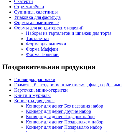
Скатерти
Стретч-плёнка
Супницы, салатницы
Упаковка для фастфуда
Формы алюминиевые
Формы для кондитерских изделий
Наборы из тарталеток и шпажек для торта
Тарталетки
Форма для выпечки
Форма Маффин
Форма Тюльпан
Поздравительная продукция
Гирлянды, растяжки
Грамоты, благодарственные письма, флаг, герб, гимн
Карточки, мини-открытки
Книги и журналы
Конверты для денег
Конверт для денег Без названия набор
Конверт для денег другие набор
Конверт для денег Подарок набор
Конверт для денег Поздравляем набор
Конверт для денег Поздравляю набор