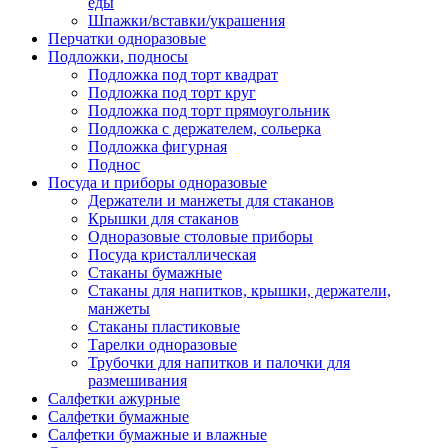
еды
Шпажки/вставки/украшения
Перчатки одноразовые
Подложки, подносы
Подложка под торт квадрат
Подложка под торт круг
Подложка под торт прямоугольник
Подложка с держателем, сольерка
Подложка фигурная
Поднос
Посуда и приборы одноразовые
Держатели и манжеты для стаканов
Крышки для стаканов
Одноразовые столовые приборы
Посуда кристаллическая
Стаканы бумажные
Стаканы для напитков, крышки, держатели,
манжеты
Стаканы пластиковые
Тарелки одноразовые
Трубочки для напитков и палочки для
размешивания
Салфетки ажурные
Салфетки бумажные
Салфетки бумажные и влажные