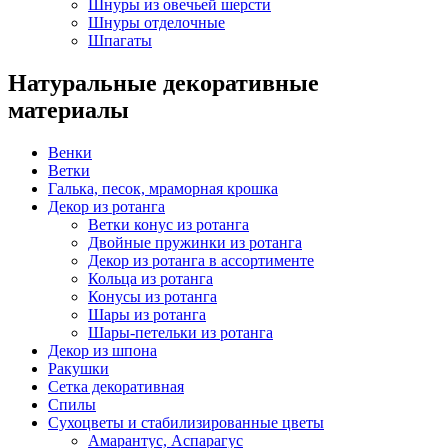
Шнуры из овечьей шерсти
Шнуры отделочные
Шпагаты
Натуральные декоративные
материалы
Венки
Ветки
Галька, песок, мраморная крошка
Декор из ротанга
Ветки конус из ротанга
Двойные пружинки из ротанга
Декор из ротанга в ассортименте
Кольца из ротанга
Конусы из ротанга
Шары из ротанга
Шары-петельки из ротанга
Декор из шпона
Ракушки
Сетка декоративная
Спилы
Сухоцветы и стабилизированные цветы
Амарантус, Аспарагус