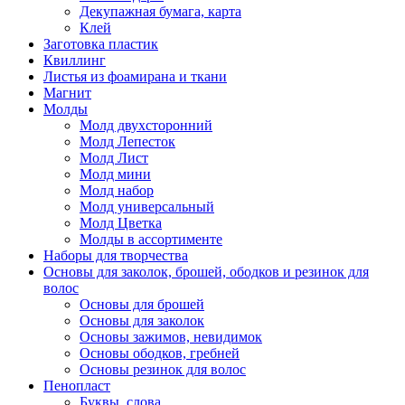
Декупажная бумага, карта
Клей
Заготовка пластик
Квиллинг
Листья из фоамирана и ткани
Магнит
Молды
Молд двухсторонний
Молд Лепесток
Молд Лист
Молд мини
Молд набор
Молд универсальный
Молд Цветка
Молды в ассортименте
Наборы для творчества
Основы для заколок, брошей, ободков и резинок для
волос
Основы для брошей
Основы для заколок
Основы зажимов, невидимок
Основы ободков, гребней
Основы резинок для волос
Пенопласт
Буквы, слова