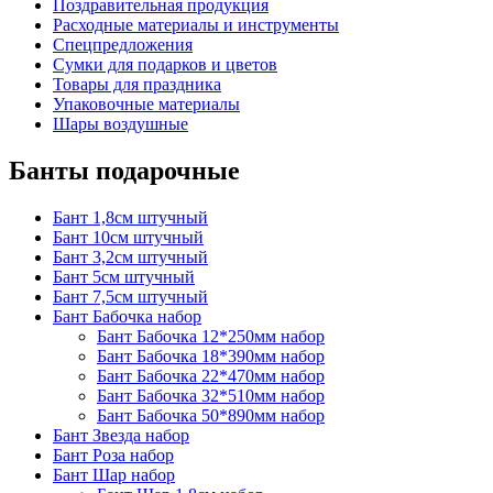
Поздравительная продукция
Расходные материалы и инструменты
Спецпредложения
Сумки для подарков и цветов
Товары для праздника
Упаковочные материалы
Шары воздушные
Банты подарочные
Бант 1,8см штучный
Бант 10см штучный
Бант 3,2см штучный
Бант 5см штучный
Бант 7,5см штучный
Бант Бабочка набор
Бант Бабочка 12*250мм набор
Бант Бабочка 18*390мм набор
Бант Бабочка 22*470мм набор
Бант Бабочка 32*510мм набор
Бант Бабочка 50*890мм набор
Бант Звезда набор
Бант Роза набор
Бант Шар набор