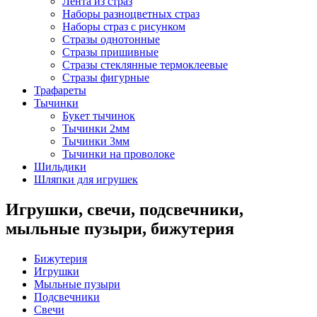
Лента из страз
Наборы разноцветных страз
Наборы страз с рисунком
Стразы однотонные
Стразы пришивные
Стразы стеклянные термоклеевые
Стразы фигурные
Трафареты
Тычинки
Букет тычинок
Тычинки 2мм
Тычинки 3мм
Тычинки на проволоке
Шильдики
Шляпки для игрушек
Игрушки, свечи, подсвечники,
мыльные пузыри, бижутерия
Бижутерия
Игрушки
Мыльные пузыри
Подсвечники
Свечи