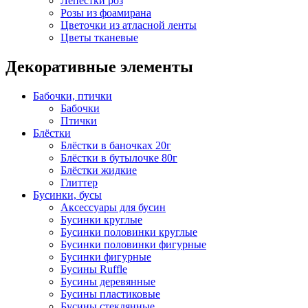
Лепестки роз
Розы из фоамирана
Цветочки из атласной ленты
Цветы тканевые
Декоративные элементы
Бабочки, птички
Бабочки
Птички
Блёстки
Блёстки в баночках 20г
Блёстки в бутылочке 80г
Блёстки жидкие
Глиттер
Бусинки, бусы
Аксессуары для бусин
Бусинки круглые
Бусинки половинки круглые
Бусинки половинки фигурные
Бусинки фигурные
Бусины Ruffle
Бусины деревянные
Бусины пластиковые
Бусины стеклянные