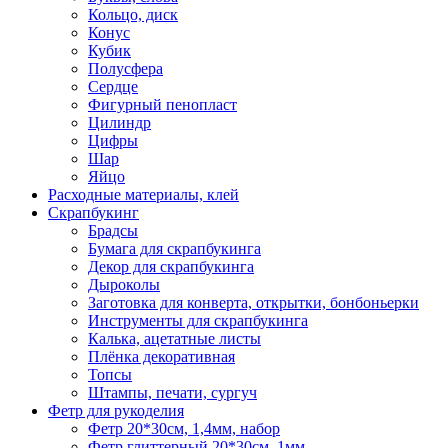
Кольцо, диск
Конус
Кубик
Полусфера
Сердце
Фигурный пенопласт
Цилиндр
Цифры
Шар
Яйцо
Расходные материалы, клей
Скрапбукинг
Брадсы
Бумага для скрапбукинга
Декор для скрапбукинга
Дыроколы
Заготовка для конверта, открытки, бонбоньерки
Инструменты для скрапбукинга
Калька, ацетатные листы
Плёнка декоративная
Топсы
Штампы, печати, сургуч
Фетр для рукоделия
Фетр 20*30см, 1,4мм, набор
Фетр глиттерный 20*30см, 1мм