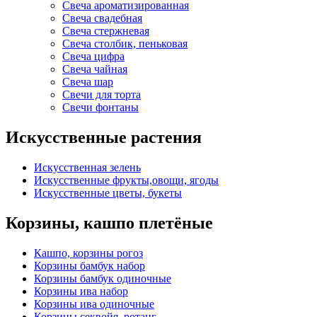
Свеча ароматизированная
Свеча свадебная
Свеча стержневая
Свеча столбик, пеньковая
Свеча цифра
Свеча чайная
Свеча шар
Свечи для торта
Свечи фонтаны
Искусственные растения
Искусственная зелень
Искусственные фрукты,овощи, ягоды
Искусственные цветы, букеты
Корзины, кашпо плетёные
Кашпо, корзины рогоз
Корзины бамбук набор
Корзины бамбук одиночные
Корзины ива набор
Корзины ива одиночные
Корзины секвойя, ротанг