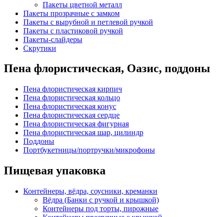
Пакеты цветной металл
Пакеты прозрачные с замком
Пакеты с вырубной и петлевой ручкой
Пакеты с пластиковой ручкой
Пакеты-слайдеры
Скрутики
Пена флористическая, Оазис, поддоны
Пена флористическая кирпич
Пена флористическая кольцо
Пена флористическая конус
Пена флористическая сердце
Пена флористическая фигурная
Пена флористическая шар, цилиндр
Поддоны
Портбукетницы/портручки/микрофоны
Пищевая упаковка
Контейнеры, вёдра, соусники, креманки
Вёдра (Банки с ручкой и крышкой)
Контейнеры под торты, пирожные