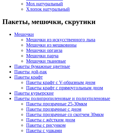
Мох натуральный
Хлопок натуральный
Пакеты, мешочки, скрутики
Мешочки
Мешочки из искусственного льна
Мешочки из мешковины
Мешочки органза
Мешочки парча
Мешочки тканевые
Пакеты бумажные цветные
Пакеты дой-пак
Пакеты крафт
Пакеты крафт с V-образным дном
Пакеты крафт с прямоугольным дном
Пакеты курьерские
Пакеты полипропиленовые и полиэтиленовые
Пакеты прозрачные 25-30мкм
Пакеты прозрачные с дном
Пакеты прозрачные со скотчем 30мкм
Пакеты с жёстким дном
Пакеты с рисунком
Пакеты с ушками