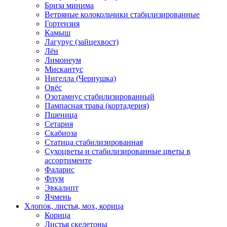
Бриза минима
Ветряные колокольчики стабилизированные
Гортензия
Камыш
Лагурус (зайцехвост)
Лён
Лимонеум
Мискантус
Нигелла (Чернушка)
Овёс
Озотамнус стабилизированный
Пампасная трава (кортадерия)
Пшеница
Сетария
Скабиоза
Статица стабилизированная
Сухоцветы и стабилизированные цветы в
ассортименте
Фаларис
Флум
Эвкалипт
Ячмень
Хлопок, листья, мох, корица
Корица
Листья скелетоны