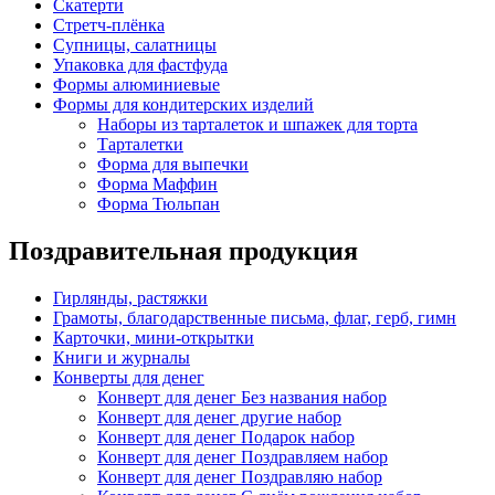
Скатерти
Стретч-плёнка
Супницы, салатницы
Упаковка для фастфуда
Формы алюминиевые
Формы для кондитерских изделий
Наборы из тарталеток и шпажек для торта
Тарталетки
Форма для выпечки
Форма Маффин
Форма Тюльпан
Поздравительная продукция
Гирлянды, растяжки
Грамоты, благодарственные письма, флаг, герб, гимн
Карточки, мини-открытки
Книги и журналы
Конверты для денег
Конверт для денег Без названия набор
Конверт для денег другие набор
Конверт для денег Подарок набор
Конверт для денег Поздравляем набор
Конверт для денег Поздравляю набор