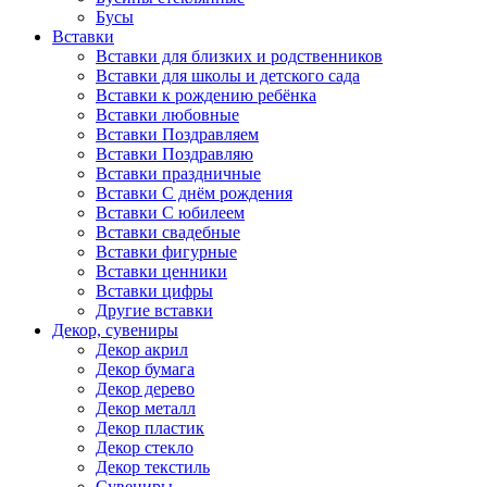
Бусы
Вставки
Вставки для близких и родственников
Вставки для школы и детского сада
Вставки к рождению ребёнка
Вставки любовные
Вставки Поздравляем
Вставки Поздравляю
Вставки праздничные
Вставки С днём рождения
Вставки С юбилеем
Вставки свадебные
Вставки фигурные
Вставки ценники
Вставки цифры
Другие вставки
Декор, сувениры
Декор акрил
Декор бумага
Декор дерево
Декор металл
Декор пластик
Декор стекло
Декор текстиль
Сувениры