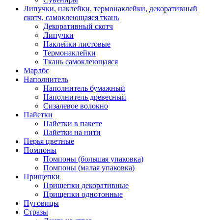
Липучки, наклейки, термонаклейки, декоративный
скотч, самоклеющаяся ткань
Декоративный скотч
Липучки
Наклейки листовые
Термонаклейки
Ткань самоклеющаяся
Марлбс
Наполнитель
Наполнитель бумажный
Наполнитель древесный
Сизалевое волокно
Пайетки
Пайетки в пакете
Пайетки на нити
Перья цветные
Помпоны
Помпоны (большая упаковка)
Помпоны (малая упаковка)
Прищепки
Прищепки декоративные
Прищепки однотонные
Пуговицы
Стразы