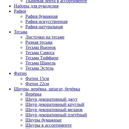
Тканевая лента в ассортименте
Наборы для рукоделия
Рафия
Рафия бумажная
Рафия искусственная
Рафия натуральная
Тесьма
Листочки на тесьме
Разная тесьма
Тесьма Вьюнок
Тесьма Самоса
Тесьма Тиффани
Тесьма Шанель
Тесьма Эстель
Фатин
Фатин 15см
Фатин 22см
Шнуры, верёвка, шпагат, бечёвка
Верёвка
Шнур декоративный джут
Шнур декоративный круглый
Шнур декоративный меланж
Шнур декоративный плетёный
Шнуры бумажные
Шнуры в ассортименте