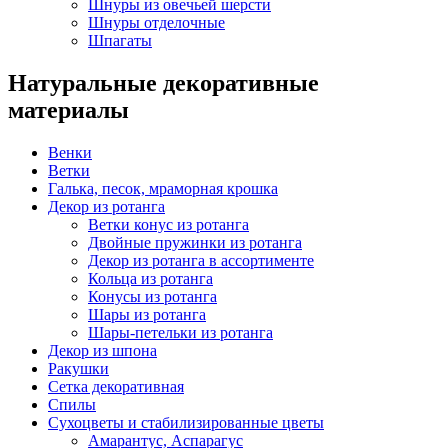
Шнуры из овечьей шерсти
Шнуры отделочные
Шпагаты
Натуральные декоративные
материалы
Венки
Ветки
Галька, песок, мраморная крошка
Декор из ротанга
Ветки конус из ротанга
Двойные пружинки из ротанга
Декор из ротанга в ассортименте
Кольца из ротанга
Конусы из ротанга
Шары из ротанга
Шары-петельки из ротанга
Декор из шпона
Ракушки
Сетка декоративная
Спилы
Сухоцветы и стабилизированные цветы
Амарантус, Аспарагус