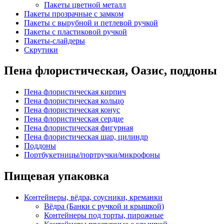
Пакеты цветной металл
Пакеты прозрачные с замком
Пакеты с вырубной и петлевой ручкой
Пакеты с пластиковой ручкой
Пакеты-слайдеры
Скрутики
Пена флористическая, Оазис, поддоны
Пена флористическая кирпич
Пена флористическая кольцо
Пена флористическая конус
Пена флористическая сердце
Пена флористическая фигурная
Пена флористическая шар, цилиндр
Поддоны
Портбукетницы/портручки/микрофоны
Пищевая упаковка
Контейнеры, вёдра, соусники, креманки
Вёдра (Банки с ручкой и крышкой)
Контейнеры под торты, пирожные