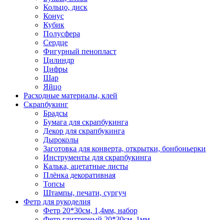
Кольцо, диск
Конус
Кубик
Полусфера
Сердце
Фигурный пенопласт
Цилиндр
Цифры
Шар
Яйцо
Расходные материалы, клей
Скрапбукинг
Брадсы
Бумага для скрапбукинга
Декор для скрапбукинга
Дыроколы
Заготовка для конверта, открытки, бонбоньерки
Инструменты для скрапбукинга
Калька, ацетатные листы
Плёнка декоративная
Топсы
Штампы, печати, сургуч
Фетр для рукоделия
Фетр 20*30см, 1,4мм, набор
Фетр глиттерный 20*30см, 1мм