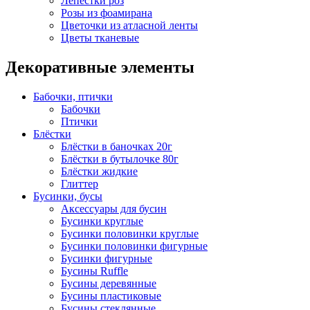
Лепестки роз
Розы из фоамирана
Цветочки из атласной ленты
Цветы тканевые
Декоративные элементы
Бабочки, птички
Бабочки
Птички
Блёстки
Блёстки в баночках 20г
Блёстки в бутылочке 80г
Блёстки жидкие
Глиттер
Бусинки, бусы
Аксессуары для бусин
Бусинки круглые
Бусинки половинки круглые
Бусинки половинки фигурные
Бусинки фигурные
Бусины Ruffle
Бусины деревянные
Бусины пластиковые
Бусины стеклянные