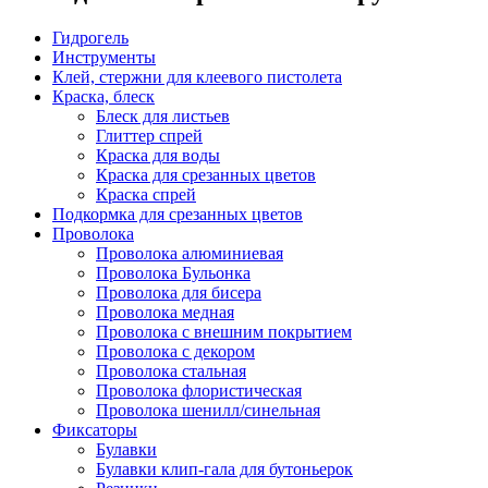
Гидрогель
Инструменты
Клей, стержни для клеевого пистолета
Краска, блеск
Блеск для листьев
Глиттер спрей
Краска для воды
Краска для срезанных цветов
Краска спрей
Подкормка для срезанных цветов
Проволока
Проволока алюминиевая
Проволока Бульонка
Проволока для бисера
Проволока медная
Проволока с внешним покрытием
Проволока с декором
Проволока стальная
Проволока флористическая
Проволока шенилл/синельная
Фиксаторы
Булавки
Булавки клип-гала для бутоньерок