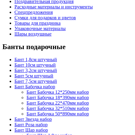
Поздравительная продукция
Расходные материалы и инструменты
Спецпредложения
Сумки для подарков и цветов
Товары для праздника
Упаковочные материалы
Шары воздушные
Банты подарочные
Бант 1,8см штучный
Бант 10см штучный
Бант 3,2см штучный
Бант 5см штучный
Бант 7,5см штучный
Бант Бабочка набор
Бант Бабочка 12*250мм набор
Бант Бабочка 18*390мм набор
Бант Бабочка 22*470мм набор
Бант Бабочка 32*510мм набор
Бант Бабочка 50*890мм набор
Бант Звезда набор
Бант Роза набор
Бант Шар набор