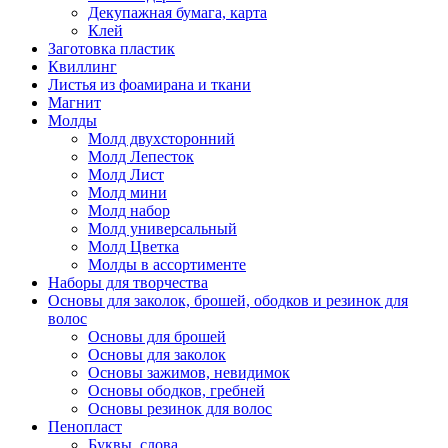
Декупажная бумага, карта
Клей
Заготовка пластик
Квиллинг
Листья из фоамирана и ткани
Магнит
Молды
Молд двухсторонний
Молд Лепесток
Молд Лист
Молд мини
Молд набор
Молд универсальный
Молд Цветка
Молды в ассортименте
Наборы для творчества
Основы для заколок, брошей, ободков и резинок для
волос
Основы для брошей
Основы для заколок
Основы зажимов, невидимок
Основы ободков, гребней
Основы резинок для волос
Пенопласт
Буквы, слова