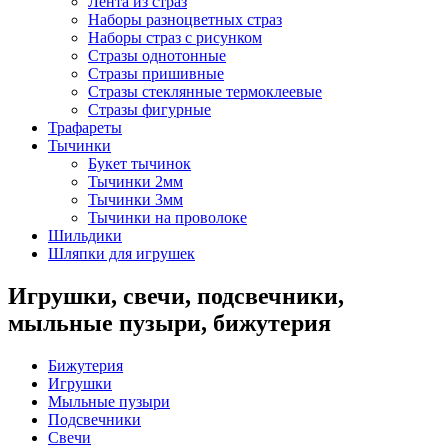
Лента из страз
Наборы разноцветных страз
Наборы страз с рисунком
Стразы однотонные
Стразы пришивные
Стразы стеклянные термоклеевые
Стразы фигурные
Трафареты
Тычинки
Букет тычинок
Тычинки 2мм
Тычинки 3мм
Тычинки на проволоке
Шильдики
Шляпки для игрушек
Игрушки, свечи, подсвечники,
мыльные пузыри, бижутерия
Бижутерия
Игрушки
Мыльные пузыри
Подсвечники
Свечи