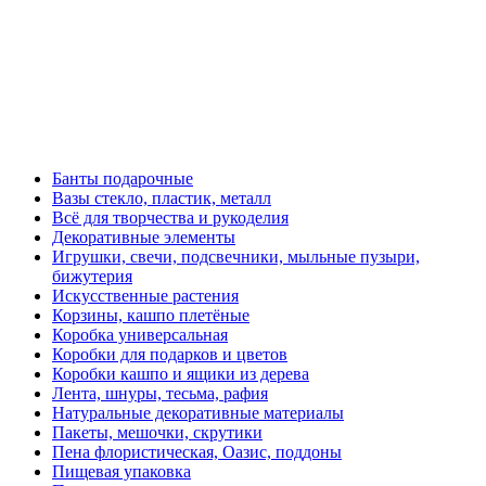
Банты подарочные
Вазы стекло, пластик, металл
Всё для творчества и рукоделия
Декоративные элементы
Игрушки, свечи, подсвечники, мыльные пузыри,
бижутерия
Искусственные растения
Корзины, кашпо плетёные
Коробка универсальная
Коробки для подарков и цветов
Коробки кашпо и ящики из дерева
Лента, шнуры, тесьма, рафия
Натуральные декоративные материалы
Пакеты, мешочки, скрутики
Пена флористическая, Оазис, поддоны
Пищевая упаковка