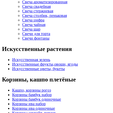
Свеча ароматизированная
Свеча свадебная
Свеча стержневая
Свеча столбик, пеньковая
Свеча цифра
Свеча чайная
Свеча шар
Свечи для торта
Свечи фонтаны
Искусственные растения
Искусственная зелень
Искусственные фрукты,овощи, ягоды
Искусственные цветы, букеты
Корзины, кашпо плетёные
Кашпо, корзины рогоз
Корзины бамбук набор
Корзины бамбук одиночные
Корзины ива набор
Корзины ива одиночные
Корзины секвойя, ротанг