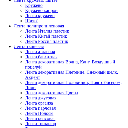
Лента кружево, шитьё
Кружево
Кружево капрон
Лента кружево
Шитьё
Лента полипропиленовая
Лента Италия пластик
Лента Китай пластик
Лента Россия пластик
Лента тканевая
Лента атласная
Лента бархатная
Лента декоративная Волна, Кант, Воздушный
поцелуй
Лента декоративная Плетение, Снежный шёлк,
Акцент
Лента декоративная Половинки, Пояс с бисером,
Лили
Лента декоративная Цветы
Лента джутовая
Лента органза
Лента парчовая
Лента Полосы
Лента репсовая
Лента триколор