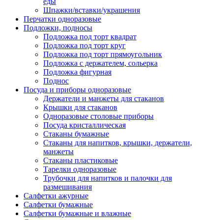
еды
Шпажки/вставки/украшения
Перчатки одноразовые
Подложки, подносы
Подложка под торт квадрат
Подложка под торт круг
Подложка под торт прямоугольник
Подложка с держателем, сольерка
Подложка фигурная
Поднос
Посуда и приборы одноразовые
Держатели и манжеты для стаканов
Крышки для стаканов
Одноразовые столовые приборы
Посуда кристаллическая
Стаканы бумажные
Стаканы для напитков, крышки, держатели,
манжеты
Стаканы пластиковые
Тарелки одноразовые
Трубочки для напитков и палочки для
размешивания
Салфетки ажурные
Салфетки бумажные
Салфетки бумажные и влажные