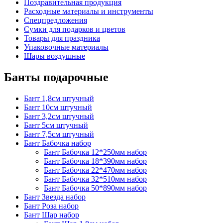
Поздравительная продукция
Расходные материалы и инструменты
Спецпредложения
Сумки для подарков и цветов
Товары для праздника
Упаковочные материалы
Шары воздушные
Банты подарочные
Бант 1,8см штучный
Бант 10см штучный
Бант 3,2см штучный
Бант 5см штучный
Бант 7,5см штучный
Бант Бабочка набор
Бант Бабочка 12*250мм набор
Бант Бабочка 18*390мм набор
Бант Бабочка 22*470мм набор
Бант Бабочка 32*510мм набор
Бант Бабочка 50*890мм набор
Бант Звезда набор
Бант Роза набор
Бант Шар набор