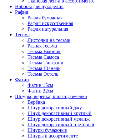
Тканевая лента в ассортименте
Наборы для рукоделия
Рафия
Рафия бумажная
Рафия искусственная
Рафия натуральная
Тесьма
Листочки на тесьме
Разная тесьма
Тесьма Вьюнок
Тесьма Самоса
Тесьма Тиффани
Тесьма Шанель
Тесьма Эстель
Фатин
Фатин 15см
Фатин 22см
Шнуры, верёвка, шпагат, бечёвка
Верёвка
Шнур декоративный джут
Шнур декоративный круглый
Шнур декоративный меланж
Шнур декоративный плетёный
Шнуры бумажные
Шнуры в ассортименте