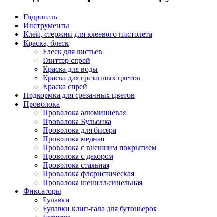
Гидрогель
Инструменты
Клей, стержни для клеевого пистолета
Краска, блеск
Блеск для листьев
Глиттер спрей
Краска для воды
Краска для срезанных цветов
Краска спрей
Подкормка для срезанных цветов
Проволока
Проволока алюминиевая
Проволока Бульонка
Проволока для бисера
Проволока медная
Проволока с внешним покрытием
Проволока с декором
Проволока стальная
Проволока флористическая
Проволока шенилл/синельная
Фиксаторы
Булавки
Булавки клип-гала для бутоньерок