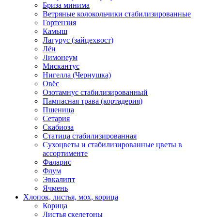
Бриза минима
Ветряные колокольчики стабилизированные
Гортензия
Камыш
Лагурус (зайцехвост)
Лён
Лимонеум
Мискантус
Нигелла (Чернушка)
Овёс
Озотамнус стабилизированный
Пампасная трава (кортадерия)
Пшеница
Сетария
Скабиоза
Статица стабилизированная
Сухоцветы и стабилизированные цветы в
ассортименте
Фаларис
Флум
Эвкалипт
Ячмень
Хлопок, листья, мох, корица
Корица
Листья скелетоны