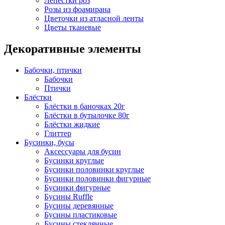
Лепестки роз
Розы из фоамирана
Цветочки из атласной ленты
Цветы тканевые
Декоративные элементы
Бабочки, птички
Бабочки
Птички
Блёстки
Блёстки в баночках 20г
Блёстки в бутылочке 80г
Блёстки жидкие
Глиттер
Бусинки, бусы
Аксессуары для бусин
Бусинки круглые
Бусинки половинки круглые
Бусинки половинки фигурные
Бусинки фигурные
Бусины Ruffle
Бусины деревянные
Бусины пластиковые
Бусины стеклянные