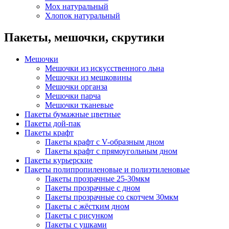
Мох натуральный
Хлопок натуральный
Пакеты, мешочки, скрутики
Мешочки
Мешочки из искусственного льна
Мешочки из мешковины
Мешочки органза
Мешочки парча
Мешочки тканевые
Пакеты бумажные цветные
Пакеты дой-пак
Пакеты крафт
Пакеты крафт с V-образным дном
Пакеты крафт с прямоугольным дном
Пакеты курьерские
Пакеты полипропиленовые и полиэтиленовые
Пакеты прозрачные 25-30мкм
Пакеты прозрачные с дном
Пакеты прозрачные со скотчем 30мкм
Пакеты с жёстким дном
Пакеты с рисунком
Пакеты с ушками