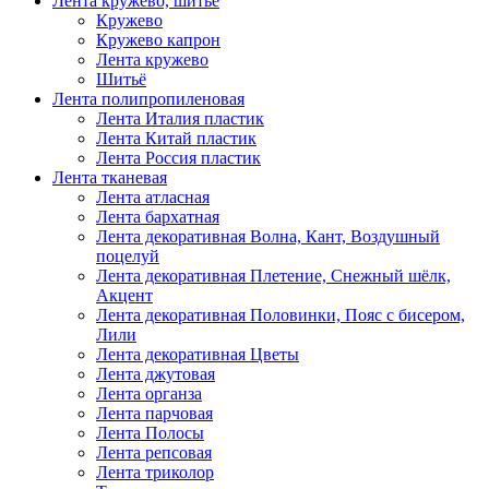
Лента кружево, шитьё
Кружево
Кружево капрон
Лента кружево
Шитьё
Лента полипропиленовая
Лента Италия пластик
Лента Китай пластик
Лента Россия пластик
Лента тканевая
Лента атласная
Лента бархатная
Лента декоративная Волна, Кант, Воздушный
поцелуй
Лента декоративная Плетение, Снежный шёлк,
Акцент
Лента декоративная Половинки, Пояс с бисером,
Лили
Лента декоративная Цветы
Лента джутовая
Лента органза
Лента парчовая
Лента Полосы
Лента репсовая
Лента триколор