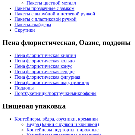
Пакеты цветной металл
Пакеты прозрачные с замком
Пакеты с вырубной и петлевой ручкой
Пакеты с пластиковой ручкой
Пакеты-слайдеры
Скрутики
Пена флористическая, Оазис, поддоны
Пена флористическая кирпич
Пена флористическая кольцо
Пена флористическая конус
Пена флористическая сердце
Пена флористическая фигурная
Пена флористическая шар, цилиндр
Поддоны
Портбукетницы/портручки/микрофоны
Пищевая упаковка
Контейнеры, вёдра, соусники, креманки
Вёдра (Банки с ручкой и крышкой)
Контейнеры под торты, пирожные