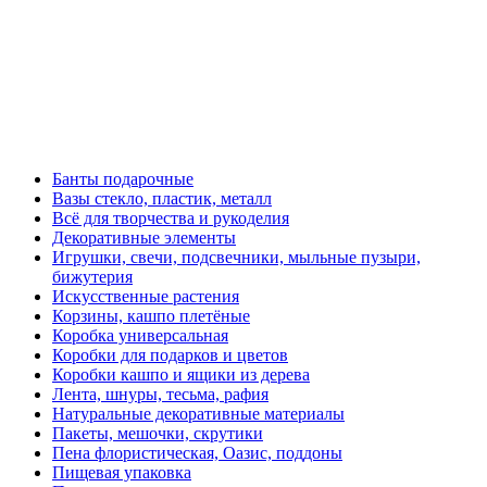
Банты подарочные
Вазы стекло, пластик, металл
Всё для творчества и рукоделия
Декоративные элементы
Игрушки, свечи, подсвечники, мыльные пузыри,
бижутерия
Искусственные растения
Корзины, кашпо плетёные
Коробка универсальная
Коробки для подарков и цветов
Коробки кашпо и ящики из дерева
Лента, шнуры, тесьма, рафия
Натуральные декоративные материалы
Пакеты, мешочки, скрутики
Пена флористическая, Оазис, поддоны
Пищевая упаковка