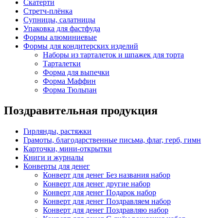
Скатерти
Стретч-плёнка
Супницы, салатницы
Упаковка для фастфуда
Формы алюминиевые
Формы для кондитерских изделий
Наборы из тарталеток и шпажек для торта
Тарталетки
Форма для выпечки
Форма Маффин
Форма Тюльпан
Поздравительная продукция
Гирлянды, растяжки
Грамоты, благодарственные письма, флаг, герб, гимн
Карточки, мини-открытки
Книги и журналы
Конверты для денег
Конверт для денег Без названия набор
Конверт для денег другие набор
Конверт для денег Подарок набор
Конверт для денег Поздравляем набор
Конверт для денег Поздравляю набор