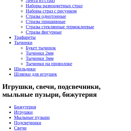
Лента из страз
Наборы разноцветных страз
Наборы страз с рисунком
Стразы однотонные
Стразы пришивные
Стразы стеклянные термоклеевые
Стразы фигурные
Трафареты
Тычинки
Букет тычинок
Тычинки 2мм
Тычинки 3мм
Тычинки на проволоке
Шильдики
Шляпки для игрушек
Игрушки, свечи, подсвечники,
мыльные пузыри, бижутерия
Бижутерия
Игрушки
Мыльные пузыри
Подсвечники
Свечи