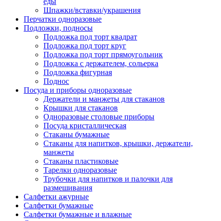
еды
Шпажки/вставки/украшения
Перчатки одноразовые
Подложки, подносы
Подложка под торт квадрат
Подложка под торт круг
Подложка под торт прямоугольник
Подложка с держателем, сольерка
Подложка фигурная
Поднос
Посуда и приборы одноразовые
Держатели и манжеты для стаканов
Крышки для стаканов
Одноразовые столовые приборы
Посуда кристаллическая
Стаканы бумажные
Стаканы для напитков, крышки, держатели,
манжеты
Стаканы пластиковые
Тарелки одноразовые
Трубочки для напитков и палочки для
размешивания
Салфетки ажурные
Салфетки бумажные
Салфетки бумажные и влажные