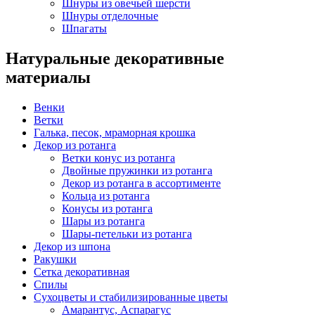
Шнуры из овечьей шерсти
Шнуры отделочные
Шпагаты
Натуральные декоративные
материалы
Венки
Ветки
Галька, песок, мраморная крошка
Декор из ротанга
Ветки конус из ротанга
Двойные пружинки из ротанга
Декор из ротанга в ассортименте
Кольца из ротанга
Конусы из ротанга
Шары из ротанга
Шары-петельки из ротанга
Декор из шпона
Ракушки
Сетка декоративная
Спилы
Сухоцветы и стабилизированные цветы
Амарантус, Аспарагус