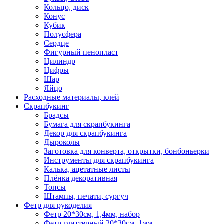
Кольцо, диск
Конус
Кубик
Полусфера
Сердце
Фигурный пенопласт
Цилиндр
Цифры
Шар
Яйцо
Расходные материалы, клей
Скрапбукинг
Брадсы
Бумага для скрапбукинга
Декор для скрапбукинга
Дыроколы
Заготовка для конверта, открытки, бонбоньерки
Инструменты для скрапбукинга
Калька, ацетатные листы
Плёнка декоративная
Топсы
Штампы, печати, сургуч
Фетр для рукоделия
Фетр 20*30см, 1,4мм, набор
Фетр глиттерный 20*30см, 1мм