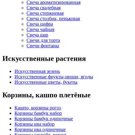
Свеча ароматизированная
Свеча свадебная
Свеча стержневая
Свеча столбик, пеньковая
Свеча цифра
Свеча чайная
Свеча шар
Свечи для торта
Свечи фонтаны
Искусственные растения
Искусственная зелень
Искусственные фрукты,овощи, ягоды
Искусственные цветы, букеты
Корзины, кашпо плетёные
Кашпо, корзины рогоз
Корзины бамбук набор
Корзины бамбук одиночные
Корзины ива набор
Корзины ива одиночные
Корзины секвойя, ротанг