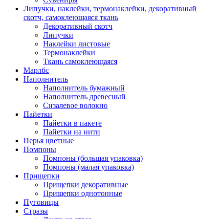
Липучки, наклейки, термонаклейки, декоративный
скотч, самоклеющаяся ткань
Декоративный скотч
Липучки
Наклейки листовые
Термонаклейки
Ткань самоклеющаяся
Марлбс
Наполнитель
Наполнитель бумажный
Наполнитель древесный
Сизалевое волокно
Пайетки
Пайетки в пакете
Пайетки на нити
Перья цветные
Помпоны
Помпоны (большая упаковка)
Помпоны (малая упаковка)
Прищепки
Прищепки декоративные
Прищепки однотонные
Пуговицы
Стразы