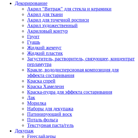
Декорирование
Акрил "Витраж" для стекла и керамики
Акрил для ткани
Акрил для точечной росписи
Акрил художественный
Акриловый контур
Грунт
Гуашь
Жидкий жемчуг
Жидкий пластик
Загуститель, растворитель, связующее, концентрат
перламутра
Кракле, вододисперсионая композиция для
эффекта состаривания
Краска спрей
Краска Хамелеон
Краска-пудра для эффекта состаривания
Лак
Морилка
Наборы для декупажа
Патинирующий воск
Поталь фольга
Текстурная паста/гель
Декупаж
Freeслайдеры