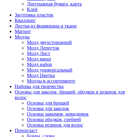
Декупажная бумага, карта
Клей
Заготовка пластик
Квиллинг
Листья из фоамирана и ткани
Магнит
Молды
Молд двухсторонний
Молд Лепесток
Молд Лист
Молд мини
Молд набор
Молд универсальный
Молд Цветка
Молды в ассортименте
Наборы для творчества
Основы для заколок, брошей, ободков и резинок для
волос
Основы для брошей
Основы для заколок
Основы зажимов, невидимок
Основы ободков, гребней
Основы резинок для волос
Пенопласт
Буквы, слова