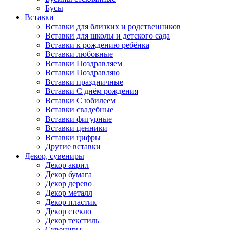
Бусы
Вставки
Вставки для близких и родственников
Вставки для школы и детского сада
Вставки к рождению ребёнка
Вставки любовные
Вставки Поздравляем
Вставки Поздравляю
Вставки праздничные
Вставки С днём рождения
Вставки С юбилеем
Вставки свадебные
Вставки фигурные
Вставки ценники
Вставки цифры
Другие вставки
Декор, сувениры
Декор акрил
Декор бумага
Декор дерево
Декор металл
Декор пластик
Декор стекло
Декор текстиль
Сувениры