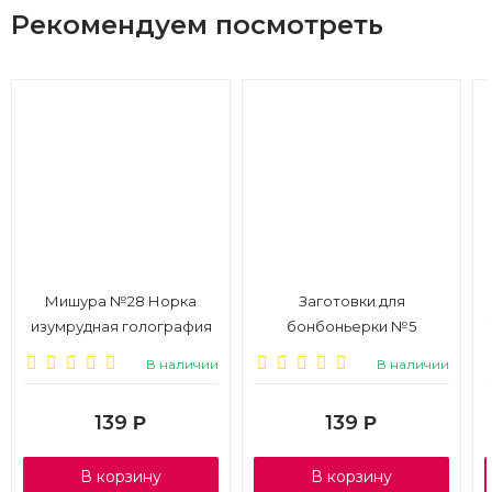
Рекомендуем посмотреть
Мишура №28 Норка
Заготовки для
изумрудная голография
бонбоньерки №5
75+75мм*2м, микс, 1/10
Комплект, 6 шт., 7*7*4,5см
В наличии
В наличии
139
139
Р
Р
В корзину
В корзину