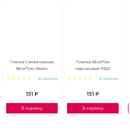
Пленка Самая нужная,
Пленка 58см*10м
58см*10м, 55мкм,
персиковый 17622
пастельно-розовый
В наличии
В наличии
151
151
Р
Р
В корзину
В корзину