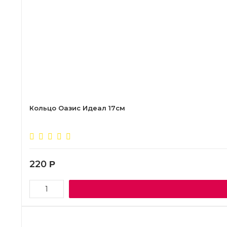
Кольцо Оазис Идеал 17см
220
Р