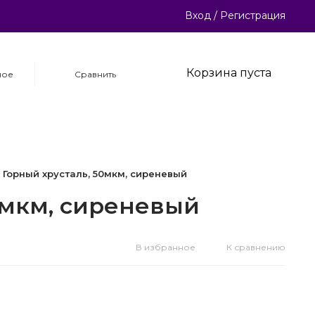
Вход
/
Регистрация
Корзина пуста
ное
Сравнить
 Горный хрусталь, 50мкм, сиреневый
0мкм, сиреневый
В избранное
К сравнению