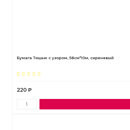
Бумага Тишью с узором, 58см*10м, сиреневый
220
Р