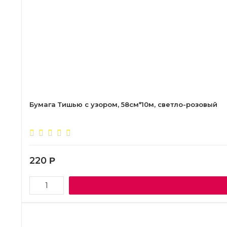
Бумага Тишью с узором, 58см*10м, светло-розовый
220
Р