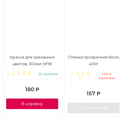
Краска для срезанных
Пленка прозрачная 60см,
цветов, 300мл, №18
400г
тёмно-красный
В наличии
Нет в
наличии
180
Р
157
Р
В корзину
Нет в наличии