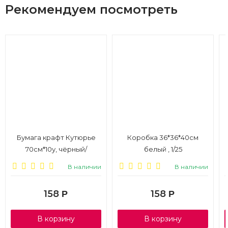
Рекомендуем посмотреть
Бумага крафт Кутюрье
Коробка 36*36*40см
70см*10у, чёрный/
белый , 1/25
красный/зелёный
В наличии
В наличии
158
158
Р
Р
В корзину
В корзину