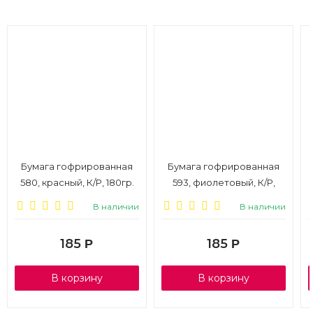
Бумага гофрированная
Бумага гофрированная
580, красный, К/Р, 180гр.
593, фиолетовый, К/Р,
50*250см
180гр. 50*250см
В наличии
В наличии
185
185
Р
Р
В корзину
В корзину