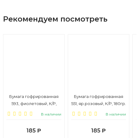
Рекомендуем посмотреть
Бумага гофрированная
Бумага гофрированная
593, фиолетовый, К/Р,
551, яр.розовый, К/Р, 180гр.
180гр. 50*250см
50*250см
В наличии
В наличии
185
185
Р
Р