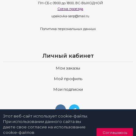
ПН-СБ с 09:00 до 18:00, ВС-ВЫХОДНОЙ
Схема проезда
upakovka-serp@mail.ru
Политика персональных данных
Личный кабинет
Мои заказы
Мой профиль
Мои подписки
Этот веб-сайт использует cookie-файлы.
При использовании данного сайта вы
даете свое согласие на использование
0
cookie-файлов.
Соглашаюсь