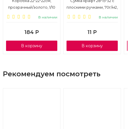
Коробка 22*22*22см,
Сумка крафт 28*15*32 с
прозрачный/золото, 1/10
плоскими ручками, 70г/м2,
1/100
В наличии
В наличии
184
Р
11
Р
В корзину
В корзину
Рекомендуем посмотреть