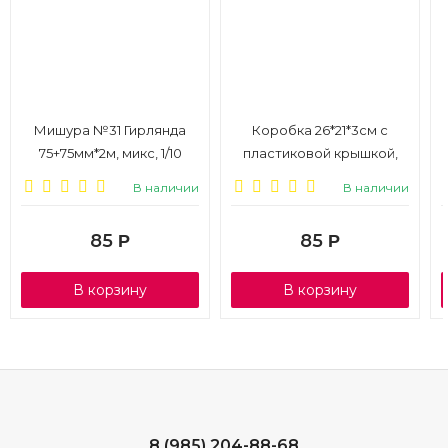
Мишура №31 Гирлянда
Коробка 26*21*3см с
75+75мм*2м, микс, 1/10
пластиковой крышкой,
белая, 1/100
В наличии
В наличии
85
85
Р
Р
В корзину
В корзину
8 (985) 204-88-68